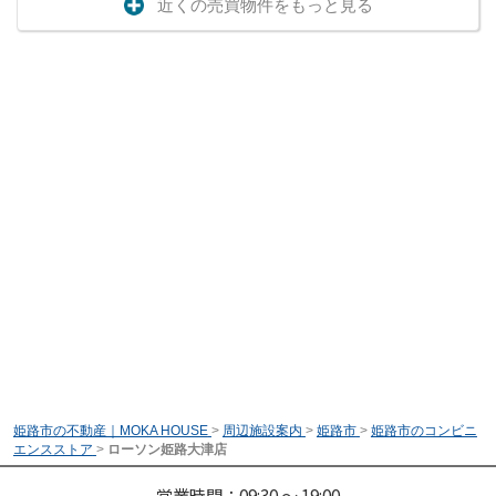
近くの売買物件をもっと見る
姫路市の不動産｜MOKA HOUSE
>
周辺施設案内
>
姫路市
>
姫路市のコンビニ
エンスストア
>
ローソン姫路大津店
営業時間：09:30 ～ 19:00