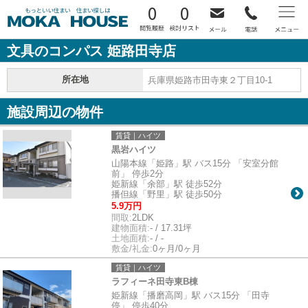
0
0
文具のコンパス 姫路田寺店
所在地
兵庫県姫路市田寺東２丁目10-1
施設周辺の物件
賃貸｜ハイツ
黒岩ハイツ
山陽本線「姫路」駅 バス15分 「安室分館
前」 停歩2分
姫新線「余部」駅 徒歩52分
播但線「野里」駅 徒歩50分
5.9万円
間取:
2LDK
建物面積:
- / 17.31坪
土地面積:
- / -
敷金/礼金:
0ヶ月/0ヶ月
賃貸｜ハイツ
ラフィーネ田寺東B棟
姫新線「播磨高岡」駅 バス15分 「田寺
停」 停歩40分