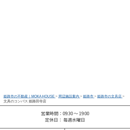
姫路市の不動産｜MOKA HOUSE
>
周辺施設案内
>
姫路市
>
姫路市の文具店
>
文具のコンパス 姫路田寺店
営業時間：09:30 ～ 19:00
定休日： 毎週水曜日