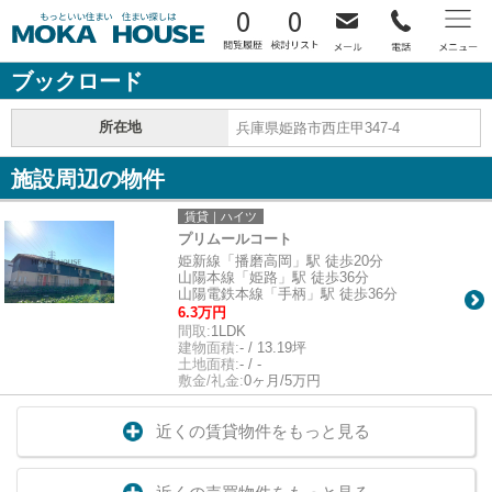
0
0
ブックロード
所在地
兵庫県姫路市西庄甲347-4
施設周辺の物件
賃貸｜ハイツ
プリムールコート
姫新線「播磨高岡」駅 徒歩20分
山陽本線「姫路」駅 徒歩36分
山陽電鉄本線「手柄」駅 徒歩36分
6.3万円
間取:
1LDK
建物面積:
- / 13.19坪
土地面積:
- / -
敷金/礼金:
0ヶ月/5万円
近くの賃貸物件をもっと見る