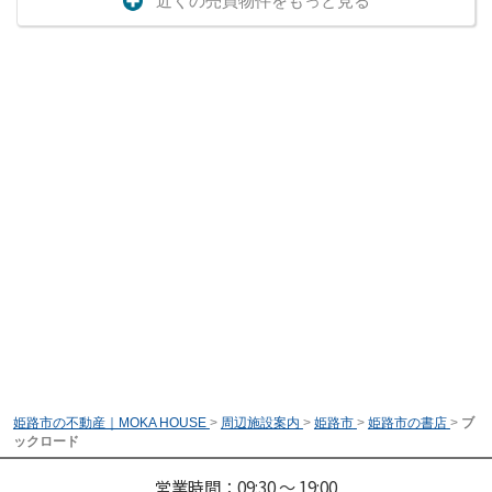
近くの売買物件をもっと見る
姫路市の不動産｜MOKA HOUSE
>
周辺施設案内
>
姫路市
>
姫路市の書店
>
ブ
ックロード
営業時間：09:30 ～ 19:00