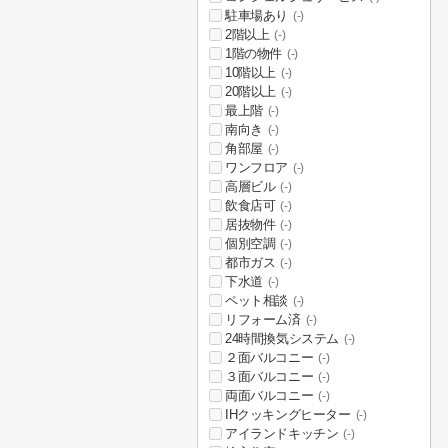
駐車場あり
(-)
2階以上
(-)
1階の物件
(-)
10階以上
(-)
20階以上
(-)
最上階
(-)
南向き
(-)
角部屋
(-)
ワンフロア
(-)
高層ビル
(-)
飲食店可
(-)
居抜物件
(-)
個別空調
(-)
都市ガス
(-)
下水道
(-)
ペット相談
(-)
リフォーム済
(-)
24時間換気システム
(-)
２面バルコニー
(-)
３面バルコニー
(-)
両面バルコニー
(-)
IHクッキングヒーター
(-)
アイランドキッチン
(-)