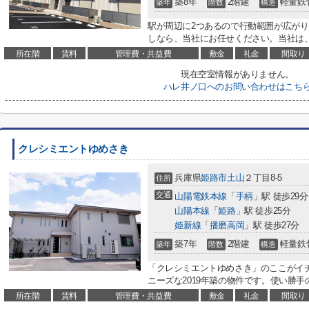
築8年
2階建
軽量鉄
築年
階数
構造
駅が周辺に2つあるので行動範囲が広がり
しなら、当社にお任せください。当社は、
所在階
賃料
管理費・共益費
敷金
礼金
間取り
現在空室情報がありません。
ハレ井ノ口へのお問い合わせはこち
クレシミエントゆめさき
兵庫県
姫路市
土山
２丁目8-5
住所
交通
山陽電鉄本線
「
手柄
」駅 徒歩29分
山陽本線
「
姫路
」駅 徒歩25分
姫新線
「
播磨高岡
」駅 徒歩27分
築7年
2階建
軽量鉄
築年
階数
構造
「クレシミエントゆめさき」のここがイ
ニーズな2019年築の物件です。使い勝手
所在階
賃料
管理費・共益費
敷金
礼金
間取り