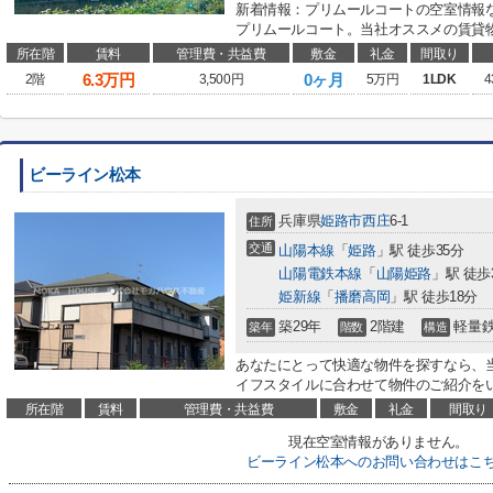
新着情報：プリムールコートの空室情報
プリムールコート。当社オススメの賃貸物
所在階
賃料
管理費・共益費
敷金
礼金
間取り
6.3
万円
0ヶ月
2階
3,500円
5万円
1LDK
4
ビーライン松本
兵庫県
姫路市
西庄
6-1
住所
交通
山陽本線
「
姫路
」駅 徒歩35分
山陽電鉄本線
「
山陽姫路
」駅 徒歩
姫新線
「
播磨高岡
」駅 徒歩18分
築29年
2階建
軽量
築年
階数
構造
あなたにとって快適な物件を探すなら、
イフスタイルに合わせて物件のご紹介をい
所在階
賃料
管理費・共益費
敷金
礼金
間取り
現在空室情報がありません。
ビーライン松本へのお問い合わせはこ