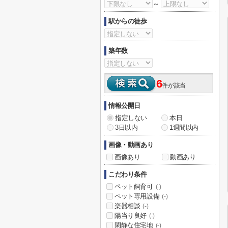
～
駅からの徒歩
築年数
6
件が該当
情報公開日
指定しない
本日
3日以内
1週間以内
画像・動画あり
画像あり
動画あり
こだわり条件
ペット飼育可
(-)
ペット専用設備
(-)
楽器相談
(-)
陽当り良好
(-)
閑静な住宅地
(-)