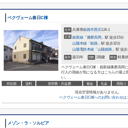
ベクヴェーム春日C棟
兵庫県
姫路市
西庄
124-1
住所
交通
姫新線
「
播磨高岡
」駅 徒歩15分
山陽本線
「
姫路
」駅 徒歩32分
山陽電鉄本線
「
山陽姫路
」駅 徒歩
築31年
2階建
軽量
築年
階数
構造
ベクヴェーム春日C棟：姫新線播磨高岡
行人の視線が気になる方はこちらの最上
い。...
所在階
賃料
管理費・共益費
敷金
礼金
間取り
現在空室情報がありません。
ベクヴェーム春日C棟へのお問い合わせは
メゾン・ラ・ソルビア