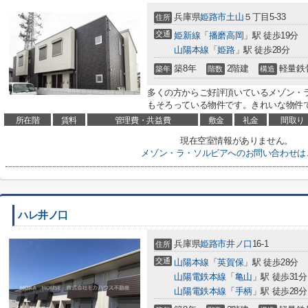
兵庫県
姫路市
土山
５丁目5-33
住所
交通
姫新線
「
播磨高岡
」駅 徒歩19分
山陽本線
「
姫路
」駅 徒歩28分
築8年
2階建
軽量鉄
築年
階数
構造
多くの方からご好評頂いているメゾン・
もそろっている物件です。きれいな物件で
所在階
賃料
管理費・共益費
敷金
礼金
間取り
現在空室情報がありません。
メゾン・ラ・ソルビアへのお問い合わせは
ハレ井ノ口
兵庫県
姫路市
井ノ口
16-1
住所
交通
山陽本線
「
英賀保
」駅 徒歩28分
山陽電鉄本線
「
亀山
」駅 徒歩31分
山陽電鉄本線
「
手柄
」駅 徒歩28分