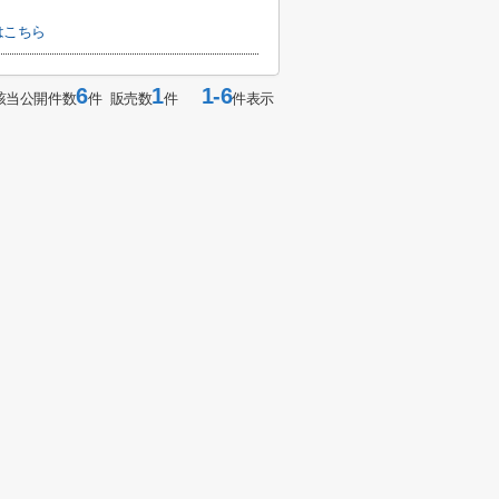
はこちら
6
1
1-6
該当公開件数
件 販売数
件
件表示