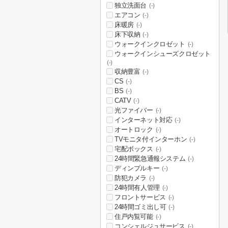
独立洗面台
(-)
エアコン
(-)
床暖房
(-)
床下収納
(-)
ウォークインクロゼット
(-)
ウォークインシューズクロゼット
(-)
収納豊富
(-)
CS
(-)
BS
(-)
CATV
(-)
光ファイバー
(-)
インターネット対応
(-)
オートロック
(-)
TVモニタ付インターホン
(-)
宅配ボックス
(-)
24時間緊急通報システム
(-)
ディンプルキー
(-)
防犯カメラ
(-)
24時間有人管理
(-)
フロントサービス
(-)
24時間ゴミ出し可
(-)
住戸内覧可能
(-)
コンシェルジュサービス
(-)