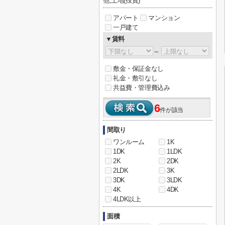
他,土地(投資)
アパート
マンション
一戸建て
▼賃料
～
敷金・保証金なし
礼金・敷引なし
共益費・管理費込み
6
件が該当
間取り
ワンルーム
1K
1DK
1LDK
2K
2DK
2LDK
3K
3DK
3LDK
4K
4DK
4LDK以上
面積