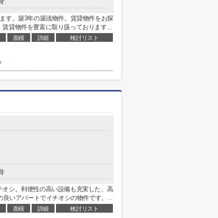
骨
ます。築3年の築浅物件。賃貸物件をお探
賃貸物件を豊富に取り扱っております...
面積
詳細
検討リスト
ら
骨
チオシ。利便性の高い設備も充実した、高
の良いアパートでイチオシの物件です。...
面積
詳細
検討リスト