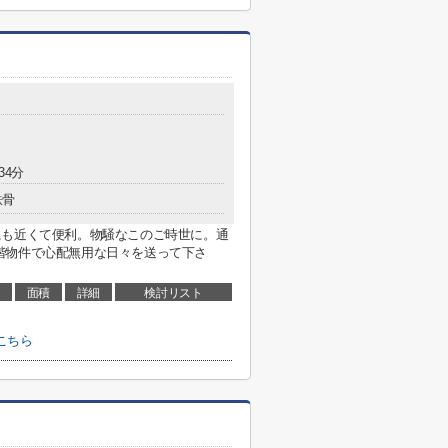
34分
鉄骨
にも近くて便利。物騒なこのご時世に。通
階物件で心配無用な日々を送って下さ
面積
詳細
検討リスト
こちら