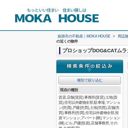
姫路市の不動産｜MOKA HOUSE
>
周辺
の近くの物件
プロショップDOG&CATム
種別で絞り込む
現在の種別
賃貸,店舗(賃貸),事務所(賃貸),土地(賃
貸),住宅以外建物全部,駐車場,マンショ
ン(売買),戸建(売買),土地(売買),店舗(売
買),事務所(売買),住宅以外建物全部,投
資マンション,アパート(棟),マンション
(棟),ビル,戸建(投資),店舗事務所,その