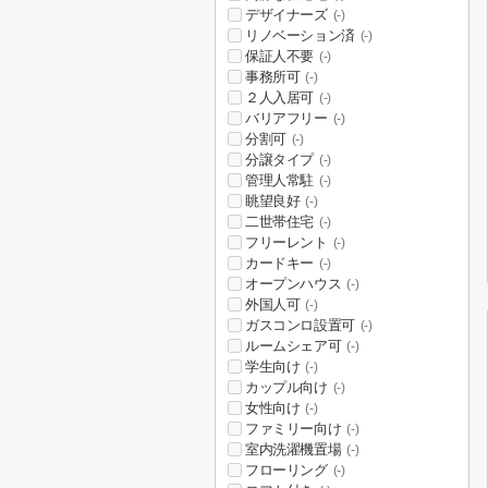
デザイナーズ
(-)
リノベーション済
(-)
保証人不要
(-)
事務所可
(-)
２人入居可
(-)
バリアフリー
(-)
分割可
(-)
分譲タイプ
(-)
管理人常駐
(-)
眺望良好
(-)
二世帯住宅
(-)
フリーレント
(-)
カードキー
(-)
オープンハウス
(-)
外国人可
(-)
ガスコンロ設置可
(-)
ルームシェア可
(-)
学生向け
(-)
カップル向け
(-)
女性向け
(-)
ファミリー向け
(-)
室内洗濯機置場
(-)
フローリング
(-)