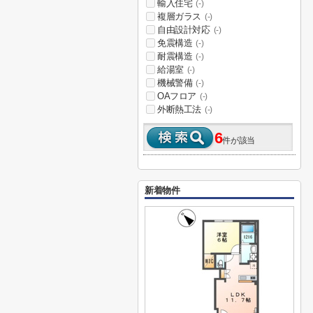
輸入住宅
(-)
複層ガラス
(-)
自由設計対応
(-)
免震構造
(-)
耐震構造
(-)
給湯室
(-)
機械警備
(-)
OAフロア
(-)
外断熱工法
(-)
6
件が該当
新着物件