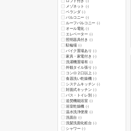
ロフト付き
(-)
メゾネット
(-)
ベランダ
(-)
バルコニー
(-)
ルーフバルコニー
(-)
オール電化
(-)
エレベーター
(-)
照明器具付き
(-)
駐輪場
(-)
バイク置場あり
(-)
家具・家電付き
(-)
洗濯機置場有
(-)
外観タイル張り
(-)
コンロ２口以上
(-)
食器洗い乾燥機
(-)
システムキッチン
(-)
対面式キッチン
(-)
バス・トイレ別
(-)
追焚機能浴室
(-)
浴室乾燥機
(-)
温水洗浄便座
(-)
洗面台
(-)
洗髪洗面化粧台
(-)
シャワー
(-)