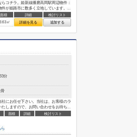
ならコチラ。姫新線播磨高岡駅周辺物件：
件が姫路市に数多く立地しています。...
面積
詳細
検討リスト
3.63㎡
詳細を見る
追加する
33分
鉄骨
当社にお任せ下さい。当社は、お客様のラ
たしますので、お問い合わせをお待ち...
面積
詳細
検討リスト
ちら