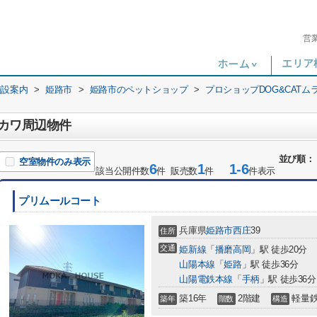
営
施設案内
>
姫路市
>
姫路市のペットショップ
>
プロショップDOG&CATム
ラカワ周辺物件
並び順：
空室物件のみ表示
6
1
1-6
該当公開件数
件 販売数
件
件表示
プリムールコート
兵庫県
姫路市
西庄
39
住所
交通
姫新線
「
播磨高岡
」駅 徒歩20分
山陽本線
「
姫路
」駅 徒歩36分
山陽電鉄本線
「
手柄
」駅 徒歩36分
築16年
2階建
軽量
築年
階数
構造