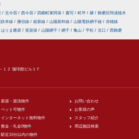
市
原
/
北今宿
/
西今宿
/
四郷町東阿保
/
書写
/
町坪
/
継
/
飾磨区阿成植木
電鉄本線
/
播但線
/
姫新線
/
山陽新幹線
/
山陽電鉄網干線
/
赤穂線
はりま勝原
/
英賀保
/
山陽網干
/
網干
/
亀山
/
平松
/
京口
/
西飾磨
６－１２ 珈琲館ビル１Ｆ
新築・築浅物件
お問い合わせ
ペット可物件
お客様の声
インターネット無料物件
スタッフ紹介
敷金・礼金0物件
周辺施設検索
駅近10分以内の物件