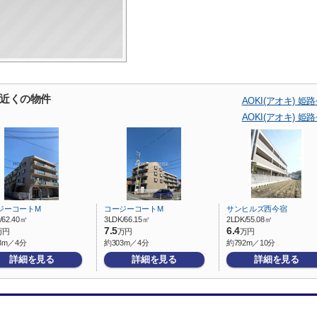
の近くの物件
AOKI(アオキ)
AOKI(アオキ)
ジーコートM
コージーコートM
サンヒルズ西今宿
/62.40㎡
3LDK/66.15㎡
2LDK/55.08㎡
7.5
6.4
万円
万円
万円
3m／4分
約303m／4分
約792m／10分
詳細を見る
詳細を見る
詳細を見る