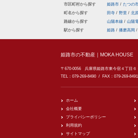
市区町村から探す
姫路市
/
たつの
町名から探す
田寺
/
野里
/
北
路線から探す
山陽本線
/
山陽
駅から探す
姫路
/
播磨高岡
/
姫路市の不動産｜MOKA HOUSE
〒670-0056 兵庫県姫路市東今宿４丁目
TEL：079-269-8490 / FAX：079-269-8491
ホーム
会社概要
プライバシーポリシー
利用規約
サイトマップ