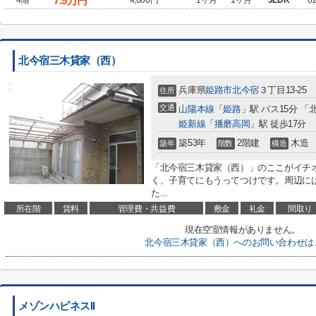
7.5
万円
4階
4,000円
1ヶ月
1ヶ月
3LDK
6
北今宿三木貸家（西）
兵庫県
姫路市
北今宿
３丁目13-25
住所
交通
山陽本線
「
姫路
」駅 バス15分 「
姫新線
「
播磨高岡
」駅 徒歩17分
築53年
2階建
木造
築年
階数
構造
「北今宿三木貸家（西）」のここがイチ
く、子育てにもうってつけです。周辺に
た...
所在階
賃料
管理費・共益費
敷金
礼金
間取り
現在空室情報がありません。
北今宿三木貸家（西）へのお問い合わせは
メゾンハピネスII