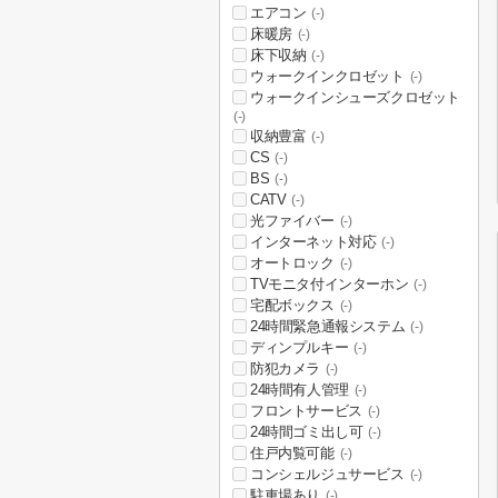
エアコン
(-)
床暖房
(-)
床下収納
(-)
ウォークインクロゼット
(-)
ウォークインシューズクロゼット
(-)
収納豊富
(-)
CS
(-)
BS
(-)
CATV
(-)
光ファイバー
(-)
インターネット対応
(-)
オートロック
(-)
TVモニタ付インターホン
(-)
宅配ボックス
(-)
24時間緊急通報システム
(-)
ディンプルキー
(-)
防犯カメラ
(-)
24時間有人管理
(-)
フロントサービス
(-)
24時間ゴミ出し可
(-)
住戸内覧可能
(-)
コンシェルジュサービス
(-)
駐車場あり
(-)