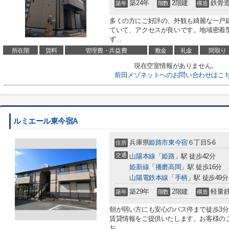
築24年
2階建
鉄骨
築年
階数
構造
多くの方にご好評の、外観も綺麗な一戸
ていて、アクセスが良いです。地域密着
ず...
所在階
賃料
管理費・共益費
敷金
礼金
間取り
現在空室情報がありません。
前田メゾネットへのお問い合わせはこ
ルミエール東今宿A
兵庫県
姫路市
東今宿
６丁目5-6
住所
交通
山陽本線
「
姫路
」駅 徒歩42分
姫新線
「
播磨高岡
」駅 徒歩16分
山陽電鉄本線
「
手柄
」駅 徒歩49分
築29年
2階建
軽量
築年
階数
構造
朝が弱い方にも安心のバス停まで徒歩3
賃貸情報をご提供いたします。お客様の
お...