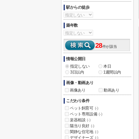
駅からの徒歩
築年数
28
件が該当
情報公開日
指定しない
本日
3日以内
1週間以内
画像・動画あり
画像あり
動画あり
こだわり条件
ペット飼育可
(-)
ペット専用設備
(-)
楽器相談
(-)
陽当り良好
(-)
閑静な住宅地
(-)
デザイナーズ
(-)