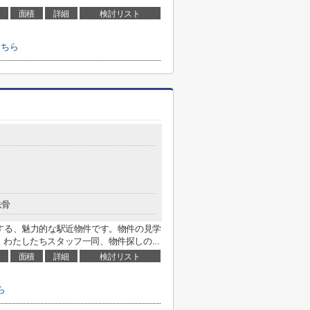
面積
詳細
検討リスト
こちら
鉄骨
する、魅力的な駅近物件です。物件の見学
わたしたちスタッフ一同、物件探しの...
面積
詳細
検討リスト
ら