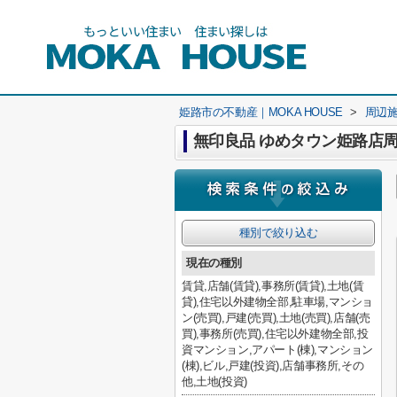
姫路市の不動産｜MOKA HOUSE
>
周辺
無印良品 ゆめタウン姫路店
種別で絞り込む
現在の種別
賃貸,店舗(賃貸),事務所(賃貸),土地(賃
貸),住宅以外建物全部,駐車場,マンショ
ン(売買),戸建(売買),土地(売買),店舗(売
買),事務所(売買),住宅以外建物全部,投
資マンション,アパート(棟),マンション
(棟),ビル,戸建(投資),店舗事務所,その
他,土地(投資)