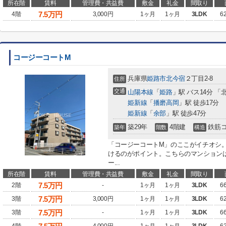
所在階
賃料
管理費・共益費
敷金
礼金
間取り
7.5
万円
4階
3,000円
1ヶ月
1ヶ月
3LDK
6
コージーコートM
兵庫県
姫路市
北今宿
２丁目2-8
住所
交通
山陽本線
「
姫路
」駅 バス14分 「
姫新線
「
播磨高岡
」駅 徒歩17分
姫新線
「
余部
」駅 徒歩47分
築29年
4階建
鉄筋
築年
階数
構造
「コージーコートM」のここがイチオシ
けるのがポイント。こちらのマンション
ー...
所在階
賃料
管理費・共益費
敷金
礼金
間取り
7.5
万円
2階
-
1ヶ月
1ヶ月
3LDK
6
7.5
万円
3階
3,000円
1ヶ月
1ヶ月
3LDK
6
7.5
万円
3階
-
1ヶ月
1ヶ月
3LDK
6