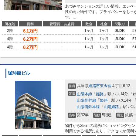
あづみマンションの詳しい情報。エレベ
性の高い物件です。プライバシーをしっ
す。...
所在階
賃料
管理費・共益費
敷金
礼金
間取り
6.1
万円
2階
-
1ヶ月
1ヶ月
2LDK
5
6.2
万円
4階
-
1ヶ月
1ヶ月
2LDK
5
6.2
万円
4階
-
1ヶ月
1ヶ月
2LDK
6
珈琲館ビル
兵庫県
姫路市
東今宿
４丁目6-12
住所
交通
山陽本線
「
姫路
」駅 バス14分 「
山陽新幹線
「
姫路
」駅 バス14分
山陽電鉄本線
「
山陽姫路
」駅 バス
築32年
5階建
鉄筋
築年
階数
構造
物件から256mの場所にショッピングセ
利用できる場所にあり、アクセスが便利