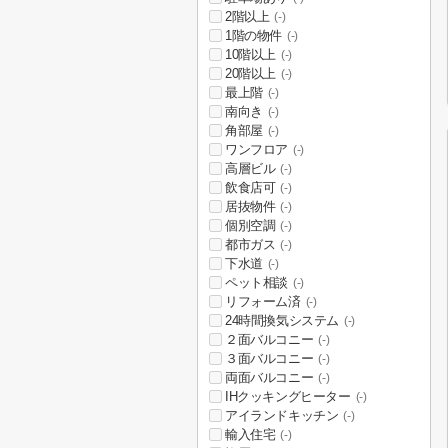
2階以上
(-)
1階の物件
(-)
10階以上
(-)
20階以上
(-)
最上階
(-)
南向き
(-)
角部屋
(-)
ワンフロア
(-)
高層ビル
(-)
飲食店可
(-)
居抜物件
(-)
個別空調
(-)
都市ガス
(-)
下水道
(-)
ペット相談
(-)
リフォーム済
(-)
24時間換気システム
(-)
２面バルコニー
(-)
３面バルコニー
(-)
両面バルコニー
(-)
IHクッキングヒーター
(-)
アイランドキッチン
(-)
輸入住宅
(-)