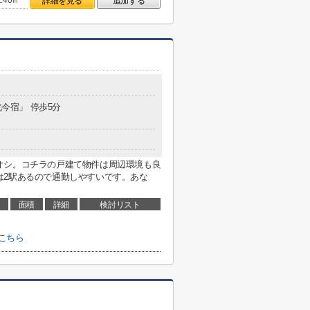
2.40㎡
詳細を見る
追加する
北今宿」 停歩5分
オシ。コチラの戸建て物件は周辺環境も良
は2駅あるので通勤しやすいです。あな
面積
詳細
検討リスト
こちら