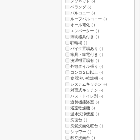
メゾネット
(-)
ベランダ
(-)
バルコニー
(-)
ルーフバルコニー
(-)
オール電化
(-)
エレベーター
(-)
照明器具付き
(-)
駐輪場
(-)
バイク置場あり
(-)
家具・家電付き
(-)
洗濯機置場有
(-)
外観タイル張り
(-)
コンロ２口以上
(-)
食器洗い乾燥機
(-)
システムキッチン
(-)
対面式キッチン
(-)
バス・トイレ別
(-)
追焚機能浴室
(-)
浴室乾燥機
(-)
温水洗浄便座
(-)
洗面台
(-)
洗髪洗面化粧台
(-)
シャワー
(-)
独立洗面台
(-)