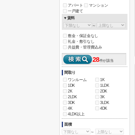
アパート
マンション
一戸建て
▼賃料
～
敷金・保証金なし
礼金・敷引なし
共益費・管理費込み
28
件が該当
間取り
ワンルーム
1K
1DK
1LDK
2K
2DK
2LDK
3K
3DK
3LDK
4K
4DK
4LDK以上
面積
～