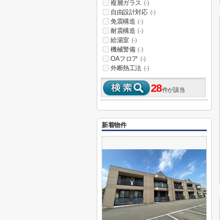
複層ガラス
(-)
自由設計対応
(-)
免震構造
(-)
耐震構造
(-)
給湯室
(-)
機械警備
(-)
OAフロア
(-)
外断熱工法
(-)
28
件が該当
新着物件