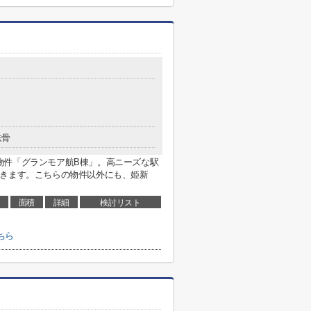
鉄骨
物件「グランモア航B棟」。高ニーズな駅
できます。こちらの物件以外にも、姫新
面積
詳細
検討リスト
ちら