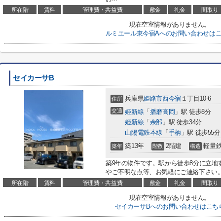
所在階
賃料
管理費・共益費
敷金
礼金
間取り
現在空室情報がありません。
ルミエール東今宿Aへのお問い合わせは
セイカーサB
兵庫県
姫路市
西今宿
１丁目10-6
住所
交通
姫新線
「
播磨高岡
」駅 徒歩8分
姫新線
「
余部
」駅 徒歩34分
山陽電鉄本線
「
手柄
」駅 徒歩55分
築13年
2階建
軽量
築年
階数
構造
築9年の物件です。駅から徒歩8分に立地
やご不明な点等、お気軽にご連絡下さい。
所在階
賃料
管理費・共益費
敷金
礼金
間取り
現在空室情報がありません。
セイカーサBへのお問い合わせはこち