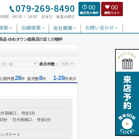
00
00
業時間：
09:30 ～ 19:00
定休日：
毎週水曜日
良品 ゆめタウン姫路店の近くの物件
表示件数：
28
8
1-28
公開件数
件 販売数
件
件表示
北今宿南口」 停歩1分
15分 「北今宿南口」 停歩1分
コンクリート