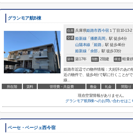
グランモア航B棟
兵庫県
姫路市
西今宿
１丁目10-13-2
住所
交通
姫新線
「
播磨高岡
」駅 徒歩4分
山陽本線
「
姫路
」駅 徒歩46分
姫新線
「
余部
」駅 徒歩33分
築17年
2階建
軽量
築年
階数
構造
姫路市近辺での物件情報：大好評のあの
近の物件で、徒歩4分で駅に行くことが
線...
所在階
賃料
管理費・共益費
敷金
礼金
間取り
現在空室情報がありません。
グランモア航B棟へのお問い合わせはこ
ベーセ・ベージェ西今宿