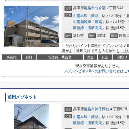
兵庫県
姫路市
北今宿
２丁目6-41
住所
交通
山陽本線
「
姫路
」駅 バス16分 「
山陽新幹線
「
姫路
」駅 バス16分 
姫新線
「
播磨高岡
」駅 徒歩18分
築18年
3階建
鉄筋
築年
階数
構造
こだわりポイント満載のメゾンハピネスI
境がよく通風良好で日も入る物件をご提供
所在階
賃料
管理費・共益費
敷金
礼金
間取り
現在空室情報がありません。
メゾンハピネスIIへのお問い合わせはこ
前田メゾネット
兵庫県
姫路市
神子岡前
４丁目9-19
住所
交通
山陽本線
「
姫路
」駅 バス14分 「
姫新線
「
播磨高岡
」駅 徒歩18分