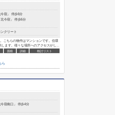
北今宿」 停歩6分
「北今宿」 停歩6分
コンクリート
I。こちらの物件はマンションです。住環
します。様々な場所へのアクセスがし...
面積
詳細
検討リスト
ちら
北今宿南口」 停歩4分