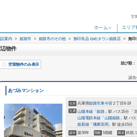
営
施設案内
>
姫路市
>
姫路市のその他
>
無印良品 ゆめタウン姫路店
>
無印
周辺物件
並び順：
空室物件のみ表示
該当
あづみマンション
兵庫県
姫路市
東今宿
２丁目6-19
住所
交通
山陽本線
「
姫路
」駅 バス15分 「
山陽電鉄本線
「
山陽姫路
」駅 バス
姫新線
「
播磨高岡
」駅 徒歩15分
築36年
5階建
鉄筋
築年
階数
構造