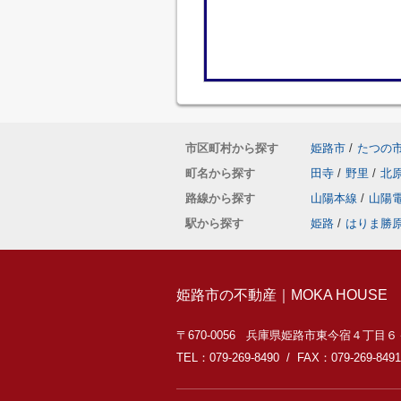
市区町村から探す
姫路市
/
たつの
町名から探す
田寺
/
野里
/
北
路線から探す
山陽本線
/
山陽
駅から探す
姫路
/
はりま勝
姫路市の不動産｜MOKA HOUSE
〒670-0056 兵庫県姫路市東今宿４丁目
TEL：079-269-8490 / FAX：079-269-8491