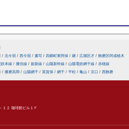
市
原
/
北今宿
/
西今宿
/
書写
/
四郷町東阿保
/
継
/
広畑区才
/
飾磨区阿成植木
電鉄本線
/
播但線
/
姫新線
/
山陽新幹線
/
山陽電鉄網干線
/
赤穂線
原
/
播磨高岡
/
山陽網干
/
英賀保
/
網干
/
平松
/
亀山
/
京口
/
西飾磨
６－１２ 珈琲館ビル１Ｆ