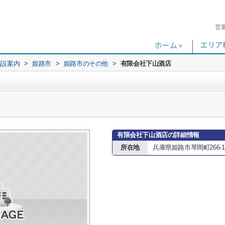
営
施設案内
>
姫路市
>
姫路市のその他
>
有限会社下山酒店
有限会社下山酒店の詳細情報
所在地
兵庫県姫路市琴岡町266-1