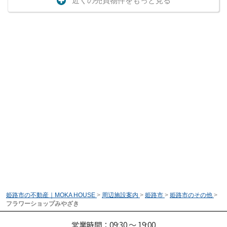
近くの売買物件をもっと見る
姫路市の不動産｜MOKA HOUSE
>
周辺施設案内
>
姫路市
>
姫路市のその他
>
フラワーショップみやざき
営業時間：09:30 ～ 19:00