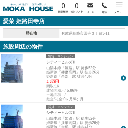
0
0
愛菜 姫路田寺店
所在地
兵庫県姫路市田寺３丁目3-11
施設周辺の物件
賃貸｜マンション
シティーヒルズⅡ
山陽本線「姫路」駅 徒歩52分
姫新線「播磨高岡」駅 徒歩26分
姫新線「余部」駅 徒歩43分
3.3万円
間取:
1K
建物面積:
- / 5.86坪
土地面積:
- / -
敷金/礼金:
0ヶ月/0ヶ月
賃貸｜マンション
シティーヒルズⅡ
山陽本線「姫路」駅 徒歩52分
姫新線「播磨高岡」駅 徒歩26分
姫新線「余部」駅 徒歩41分