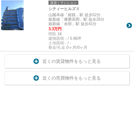
賃貸｜マンション
シティーヒルズⅡ
山陽本線「姫路」駅 徒歩52分
姫新線「播磨高岡」駅 徒歩26分
姫新線「余部」駅 徒歩41分
3.3万円
間取:
1K
建物面積:
- / 5.86坪
土地面積:
- / -
敷金/礼金:
0ヶ月/0ヶ月
近くの賃貸物件をもっと見る
近くの売買物件をもっと見る