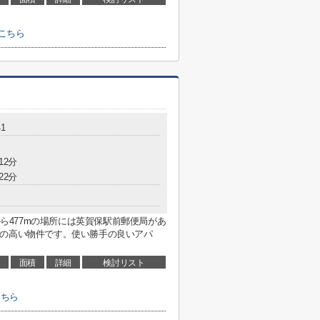
こちら
1
12分
22分
から477mの場所には英賀保駅前郵便局があ
性の高い物件です。使い勝手の良いアパ
面積
詳細
検討リスト
こちら