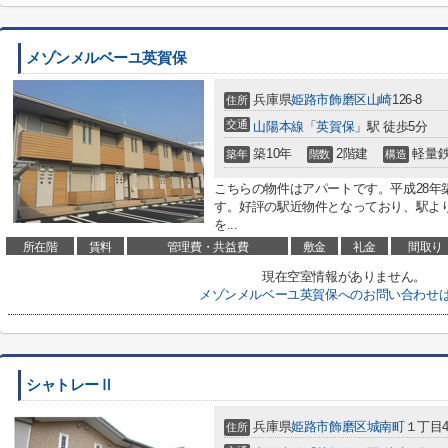
メゾンメルベーユ英賀保
兵庫県
姫路市
飾磨区山崎
126-8
住所
交通
山陽本線
「
英賀保
」駅 徒歩5分
築10年
2階建
軽量
築年
階数
構造
こちらの物件はアパートです。平成28年
す。好評の駅近物件となっており、駅よ
を...
所在階
賃料
管理費・共益費
敷金
礼金
間取り
現在空室情報がありません。
メゾンメルベーユ英賀保へのお問い合わせ
シャトレーⅡ
兵庫県
姫路市
飾磨区城南町
１丁目4
住所