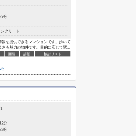
27分
コンクリート
情報を提供できるマンションです。歩いて
さも魅力の物件です。目的に応じて駅...
面積
詳細
検討リスト
ちら
1
12分
22分