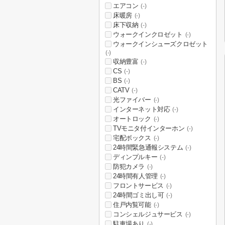
エアコン
(-)
床暖房
(-)
床下収納
(-)
ウォークインクロゼット
(-)
ウォークインシューズクロゼット
(-)
収納豊富
(-)
CS
(-)
BS
(-)
CATV
(-)
光ファイバー
(-)
インターネット対応
(-)
オートロック
(-)
TVモニタ付インターホン
(-)
宅配ボックス
(-)
24時間緊急通報システム
(-)
ディンプルキー
(-)
防犯カメラ
(-)
24時間有人管理
(-)
フロントサービス
(-)
24時間ゴミ出し可
(-)
住戸内覧可能
(-)
コンシェルジュサービス
(-)
駐車場あり
(-)