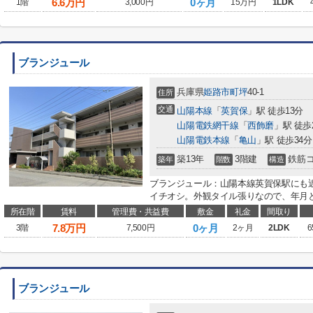
6.6
万円
0ヶ月
1階
3,000円
15万円
1LDK
ブランジュール
兵庫県
姫路市
町坪
40-1
住所
交通
山陽本線
「
英賀保
」駅 徒歩13分
山陽電鉄網干線
「
西飾磨
」駅 徒歩
山陽電鉄本線
「
亀山
」駅 徒歩34分
築13年
3階建
鉄筋
築年
階数
構造
ブランジュール：山陽本線英賀保駅にも
イチオシ。外観タイル張りなので、年月と
所在階
賃料
管理費・共益費
敷金
礼金
間取り
7.8
万円
0ヶ月
3階
7,500円
2ヶ月
2LDK
6
ブランジュール