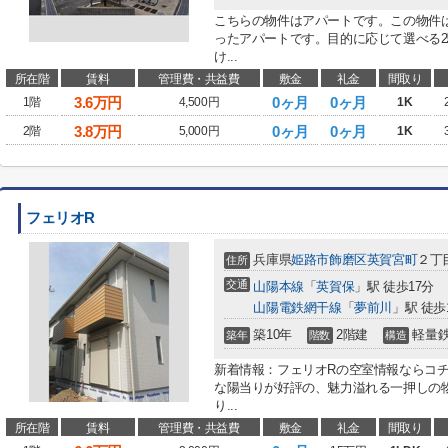
こちらの物件はアパートです。この物件
ったアパートです。目的に応じて選べる
け...
所在階
賃料
管理費・共益費
敷金
礼金
間取り
3.6
万円
0ヶ月
0ヶ月
1階
4,500円
1K
3.8
万円
0ヶ月
0ヶ月
2階
5,000円
1K
フェリオR
兵庫県
姫路市
飾磨区英賀宮町
２丁目
住所
交通
山陽本線
「
英賀保
」駅 徒歩17分
山陽電鉄網干線
「
夢前川
」駅 徒歩
築10年
2階建
軽量
築年
階数
構造
新着情報：フェリオRの空室情報ならコ
な陽当りが好評の、魅力溢れる一押しの
り...
所在階
賃料
管理費・共益費
敷金
礼金
間取り