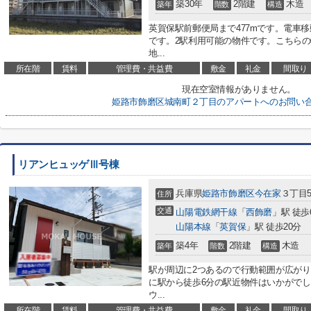
築30年
2階建
木造
築年
階数
構造
英賀保駅前郵便局まで477mです。電車
です。2駅利用可能の物件です。こちら
地...
所在階
賃料
管理費・共益費
敷金
礼金
間取り
現在空室情報がありません。
姫路市飾磨区城南町２丁目のアパートへのお問い
リアンヒュッゲⅢ号棟
兵庫県
姫路市
飾磨区今在家
３丁目5
住所
交通
山陽電鉄網干線
「
西飾磨
」駅 徒歩
山陽本線
「
英賀保
」駅 徒歩20分
築4年
2階建
木造
築年
階数
構造
駅が周辺に2つあるので行動範囲が広が
に駅から徒歩6分の駅近物件はいかがで
ウ...
所在階
賃料
管理費・共益費
敷金
礼金
間取り