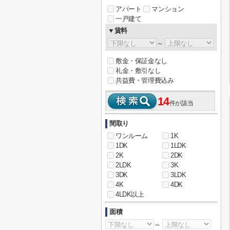
アパート
マンション
一戸建て
▼賃料
～
敷金・保証金なし
礼金・敷引なし
共益費・管理費込み
14
件が該当
間取り
ワンルーム
1K
1DK
1LDK
2K
2DK
2LDK
3K
3DK
3LDK
4K
4DK
4LDK以上
面積
～