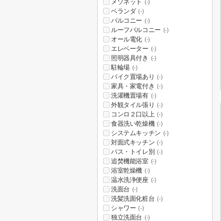
メゾネット
(-)
ベランダ
(-)
バルコニー
(-)
ルーフバルコニー
(-)
オール電化
(-)
エレベーター
(-)
照明器具付き
(-)
駐輪場
(-)
バイク置場あり
(-)
家具・家電付き
(-)
洗濯機置場有
(-)
外観タイル張り
(-)
コンロ２口以上
(-)
食器洗い乾燥機
(-)
システムキッチン
(-)
対面式キッチン
(-)
バス・トイレ別
(-)
追焚機能浴室
(-)
浴室乾燥機
(-)
温水洗浄便座
(-)
洗面台
(-)
洗髪洗面化粧台
(-)
シャワー
(-)
独立洗面台
(-)