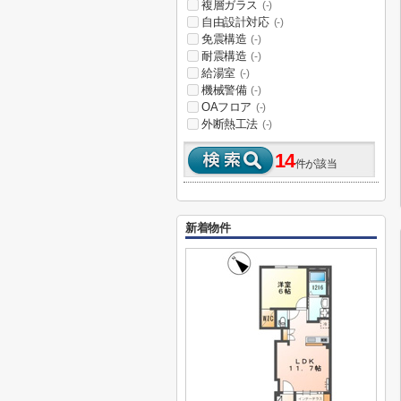
複層ガラス
(-)
自由設計対応
(-)
免震構造
(-)
耐震構造
(-)
給湯室
(-)
機械警備
(-)
OAフロア
(-)
外断熱工法
(-)
14
件が該当
新着物件