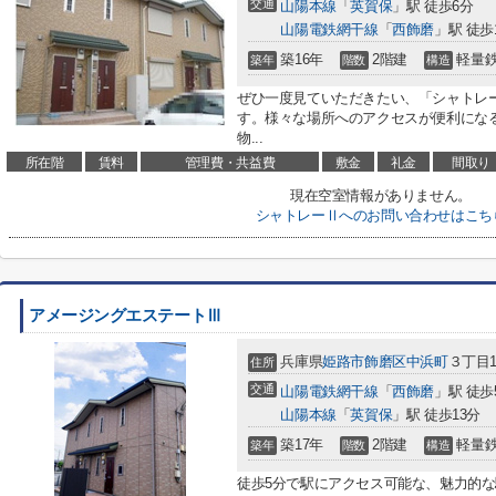
交通
山陽本線
「
英賀保
」駅 徒歩6分
山陽電鉄網干線
「
西飾磨
」駅 徒歩
築16年
2階建
軽量
築年
階数
構造
ぜひ一度見ていただきたい、「シャトレ
す。様々な場所へのアクセスが便利にな
物...
所在階
賃料
管理費・共益費
敷金
礼金
間取り
現在空室情報がありません。
シャトレーⅡへのお問い合わせはこち
アメージングエステートⅢ
兵庫県
姫路市
飾磨区中浜町
３丁目1
住所
交通
山陽電鉄網干線
「
西飾磨
」駅 徒歩
山陽本線
「
英賀保
」駅 徒歩13分
築17年
2階建
軽量
築年
階数
構造
徒歩5分で駅にアクセス可能な、魅力的