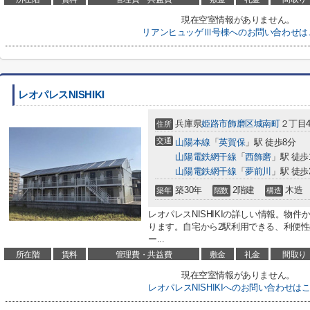
現在空室情報がありません。
リアンヒュッゲⅢ号棟へのお問い合わせは
レオパレスNISHIKI
兵庫県
姫路市
飾磨区城南町
２丁目4
住所
交通
山陽本線
「
英賀保
」駅 徒歩8分
山陽電鉄網干線
「
西飾磨
」駅 徒歩
山陽電鉄網干線
「
夢前川
」駅 徒歩
築30年
2階建
木造
築年
階数
構造
レオパレスNISHIKIの詳しい情報。物件
ります。自宅から2駅利用できる、利便
ー...
所在階
賃料
管理費・共益費
敷金
礼金
間取り
現在空室情報がありません。
レオパレスNISHIKIへのお問い合わせは