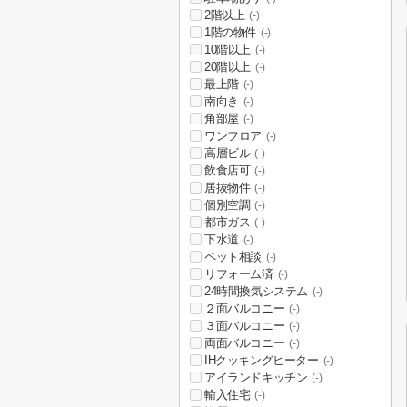
2階以上
(-)
1階の物件
(-)
10階以上
(-)
20階以上
(-)
最上階
(-)
南向き
(-)
角部屋
(-)
ワンフロア
(-)
高層ビル
(-)
飲食店可
(-)
居抜物件
(-)
個別空調
(-)
都市ガス
(-)
下水道
(-)
ペット相談
(-)
リフォーム済
(-)
24時間換気システム
(-)
２面バルコニー
(-)
３面バルコニー
(-)
両面バルコニー
(-)
IHクッキングヒーター
(-)
アイランドキッチン
(-)
輸入住宅
(-)