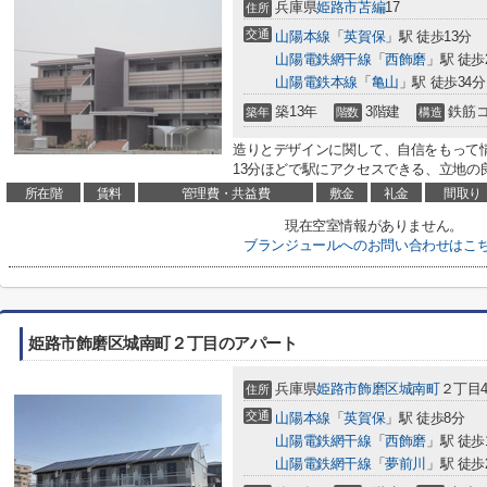
兵庫県
姫路市
苫編
17
住所
交通
山陽本線
「
英賀保
」駅 徒歩13分
山陽電鉄網干線
「
西飾磨
」駅 徒歩
山陽電鉄本線
「
亀山
」駅 徒歩34分
築13年
3階建
鉄筋
築年
階数
構造
造りとデザインに関して、自信をもって
13分ほどで駅にアクセスできる、立地の良
所在階
賃料
管理費・共益費
敷金
礼金
間取り
現在空室情報がありません。
ブランジュールへのお問い合わせはこ
姫路市飾磨区城南町２丁目のアパート
兵庫県
姫路市
飾磨区城南町
２丁目4
住所
交通
山陽本線
「
英賀保
」駅 徒歩8分
山陽電鉄網干線
「
西飾磨
」駅 徒歩
山陽電鉄網干線
「
夢前川
」駅 徒歩