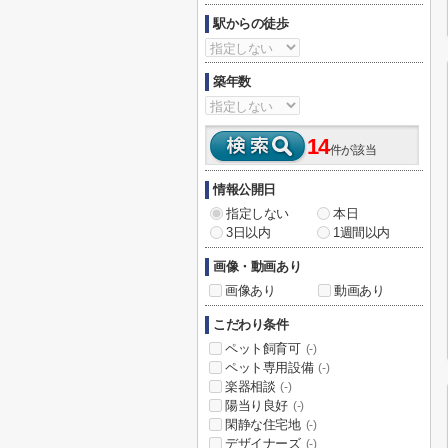
駅からの徒歩
築年数
14
件が該当
情報公開日
指定しない
本日
3日以内
1週間以内
画像・動画あり
画像あり
動画あり
こだわり条件
ペット飼育可
(-)
ペット専用設備
(-)
楽器相談
(-)
陽当り良好
(-)
閑静な住宅地
(-)
デザイナーズ
(-)