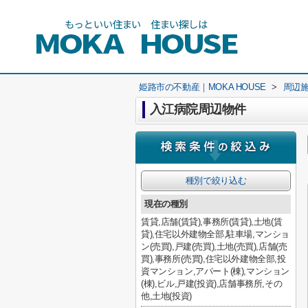
姫路市の不動産｜MOKA HOUSE
>
周辺
入江病院周辺物件
種別で絞り込む
現在の種別
賃貸,店舗(賃貸),事務所(賃貸),土地(賃
貸),住宅以外建物全部,駐車場,マンショ
ン(売買),戸建(売買),土地(売買),店舗(売
買),事務所(売買),住宅以外建物全部,投
資マンション,アパート(棟),マンション
(棟),ビル,戸建(投資),店舗事務所,その
他,土地(投資)