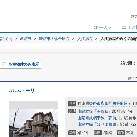
営
施設案内
>
姫路市
>
姫路市の総合病院
>
入江病院
>
入江病院の近くの物
並び順：
空室物件のみ表示
該当
カルム・モリ
兵庫県
姫路市
広畑区西夢前台
７丁目
住所
交通
山陽本線
「
英賀保
」駅 徒歩17分
山陽電鉄網干線
「
夢前川
」駅 徒歩
山陽本線
「
はりま勝原
」駅 徒歩2
築24年
2階建
木造
築年
階数
構造