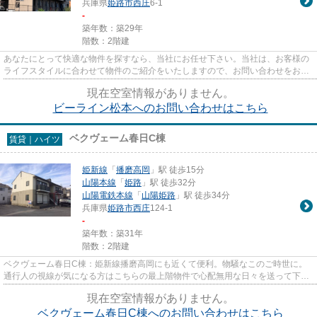
兵庫県
姫路市
西庄
6-1
-
築年数：築29年
階数：2階建
あなたにとって快適な物件を探すなら、当社にお任せ下さい。当社は、お客様の
ライフスタイルに合わせて物件のご紹介をいたしますので、お問い合わせをお待
ちしております。
現在空室情報がありません。
ビーライン松本へのお問い合わせはこちら
ベクヴェーム春日C棟
賃貸｜ハイツ
姫新線
「
播磨高岡
」駅 徒歩15分
山陽本線
「
姫路
」駅 徒歩32分
山陽電鉄本線
「
山陽姫路
」駅 徒歩34分
兵庫県
姫路市
西庄
124-1
-
築年数：築31年
階数：2階建
ベクヴェーム春日C棟：姫新線播磨高岡にも近くて便利。物騒なこのご時世に。
通行人の視線が気になる方はこちらの最上階物件で心配無用な日々を送って下さ
い。駅まで徒歩15分とお出かけ...
現在空室情報がありません。
ベクヴェーム春日C棟へのお問い合わせはこちら