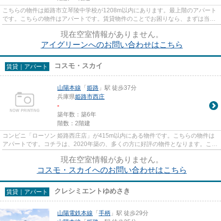
こちらの物件は姫路市立琴陵中学校が1208m以内にあります。最上階のアパート
です。こちらの物件はアパートです。賃貸物件のことでお困りなら、まずは当社
へご連絡下さい。当社は、お客...
現在空室情報がありません。
アイグリーンへのお問い合わせはこちら
コスモ・スカイ
賃貸｜アパート
山陽本線
「
姫路
」駅 徒歩37分
兵庫県
姫路市
西庄
-
築年数：築6年
階数：2階建
コンビニ「ローソン 姫路西庄店」が415m以内にある物件です。こちらの物件は
アパートです。コチラは、2020年築の、多くの方に好評の物件となります。こだ
わりの賃貸物件をお探しの方は...
現在空室情報がありません。
コスモ・スカイへのお問い合わせはこちら
クレシミエントゆめさき
賃貸｜アパート
山陽電鉄本線
「
手柄
」駅 徒歩29分