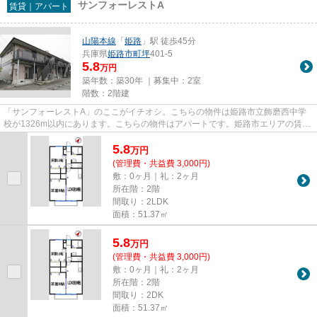
サンフォーレストA
賃貸｜アパート
山陽本線
「
姫路
」駅 徒歩45分
兵庫県
姫路市
町坪
401-5
5.8
万円
築年数：築30年 ｜募集中：
2室
階数：2階建
「サンフォーレストA」のここがイチオシ。こちらの物件は姫路市立飾磨西中学
校が1326m以内にあります。こちらの物件はアパートです。姫路市エリアの賃貸
物件探しは、地域密着の当社に...
5.8
万
円
(管理費・共益費 3,000円)
敷：0ヶ月｜礼：2ヶ月
所在階：2階
間取り：2LDK
面積：51.37㎡
5.8
万
円
(管理費・共益費 3,000円)
敷：0ヶ月｜礼：2ヶ月
所在階：2階
間取り：2DK
面積：51.37㎡