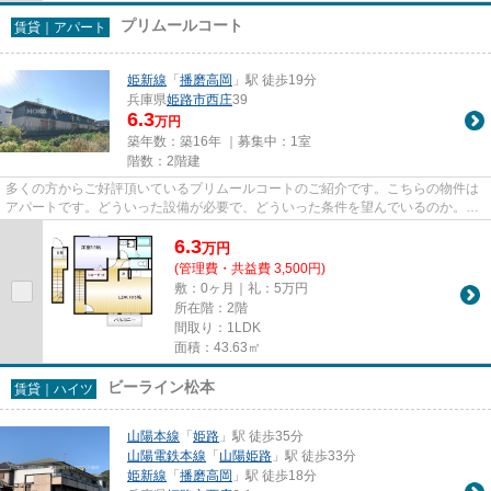
プリムールコート
賃貸｜アパート
姫新線
「
播磨高岡
」駅 徒歩19分
兵庫県
姫路市
西庄
39
6.3
万円
築年数：築16年 ｜募集中：
1室
階数：2階建
多くの方からご好評頂いているプリムールコートのご紹介です。こちらの物件は
アパートです。どういった設備が必要で、どういった条件を望んでいるのか。ご
希望の要素をできるだけ揃え...
6.3
万
円
(管理費・共益費 3,500円)
敷：0ヶ月｜礼：5万円
所在階：2階
間取り：1LDK
面積：43.63㎡
ビーライン松本
賃貸｜ハイツ
山陽本線
「
姫路
」駅 徒歩35分
山陽電鉄本線
「
山陽姫路
」駅 徒歩33分
姫新線
「
播磨高岡
」駅 徒歩18分