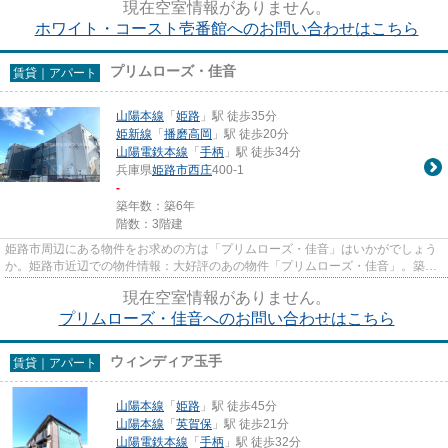
現在空室情報がありません。
ホワイト・コースト壱番館へのお問い合わせはこちら
プリムローズ・佳音
賃貸｜アパート
山陽本線
「
姫路
」駅 徒歩35分
姫新線
「
播磨高岡
」駅 徒歩20分
山陽電鉄本線
「
手柄
」駅 徒歩34分
兵庫県
姫路市
西庄
400-1
-
築年数：築6年
階数：3階建
姫路市周辺にある物件をお求めの方は「プリムローズ・佳音」はいかがでしょう
か。姫路市近辺での物件情報：大好評のあの物件「プリムローズ・佳音」。築6
年のイチオシ物件はこちらです...
現在空室情報がありません。
プリムローズ・佳音へのお問い合わせはこちら
ウィンディア玉手
賃貸｜アパート
山陽本線
「
姫路
」駅 徒歩45分
山陽本線
「
英賀保
」駅 徒歩21分
山陽電鉄本線
「
手柄
」駅 徒歩32分