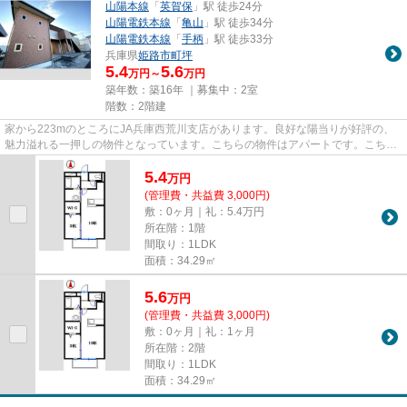
山陽本線
「
英賀保
」駅 徒歩24分
山陽電鉄本線
「
亀山
」駅 徒歩34分
山陽電鉄本線
「
手柄
」駅 徒歩33分
兵庫県
姫路市
町坪
5.4
5.6
万円～
万円
築年数：築16年 ｜募集中：
2室
階数：2階建
家から223mのところにJA兵庫西荒川支店があります。良好な陽当りが好評の、
魅力溢れる一押しの物件となっています。こちらの物件はアパートです。こちら
は初期費用をカードでお支払い...
5.4
万
円
(管理費・共益費 3,000円)
敷：0ヶ月｜礼：5.4万円
所在階：1階
間取り：1LDK
面積：34.29㎡
5.6
万
円
(管理費・共益費 3,000円)
敷：0ヶ月｜礼：1ヶ月
所在階：2階
間取り：1LDK
面積：34.29㎡