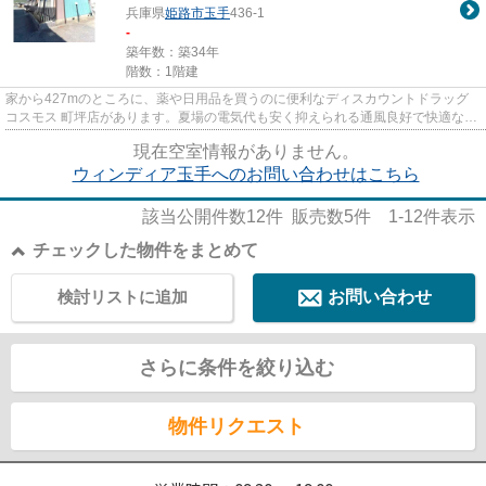
兵庫県
姫路市
玉手
436-1
-
築年数：築34年
階数：1階建
家から427mのところに、薬や日用品を買うのに便利なディスカウントドラッグ
コスモス 町坪店があります。夏場の電気代も安く抑えられる通風良好で快適なア
パートです。駅まで平坦な場...
現在空室情報がありません。
ウィンディア玉手へのお問い合わせはこちら
該当公開件数
12
件 販売数
5
件
1-12
件表示
チェックした物件をまとめて
検討リストに追加
お問い合わせ
さらに条件を絞り込む
物件リクエスト