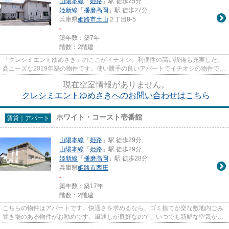
山陽本線
「
姫路
」駅 徒歩25分
姫新線
「
播磨高岡
」駅 徒歩27分
兵庫県
姫路市
土山
２丁目8-5
-
築年数：築7年
階数：2階建
「クレシミエントゆめさき」のここがイチオシ。利便性の高い設備も充実した、
高ニーズな2019年築の物件です。使い勝手の良いアパートでイチオシの物件で
す。最上階の物件です。姫路市...
現在空室情報がありません。
クレシミエントゆめさきへのお問い合わせはこちら
ホワイト・コースト壱番館
賃貸｜アパート
山陽本線
「
姫路
」駅 徒歩29分
山陽本線
「
姫路
」駅 徒歩29分
姫新線
「
播磨高岡
」駅 徒歩28分
兵庫県
姫路市
西庄
-
築年数：築17年
階数：2階建
こちらの物件はアパートです。快適さを求めるなら、ゴミ捨てが楽な敷地内ごみ
置き場のある物件がお勧めです。風通しが良好なので、いつでも新鮮な空気がは
いってきます。こちらは初期...