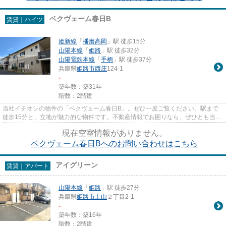
ベクヴェーム春日B
賃貸｜ハイツ
姫新線
「
播磨高岡
」駅 徒歩15分
山陽本線
「
姫路
」駅 徒歩32分
山陽電鉄本線
「
手柄
」駅 徒歩37分
兵庫県
姫路市
西庄
124-1
-
築年数：築31年
階数：2階建
当社イチオシの物件の「ベクヴェーム春日B」。ぜひ一度ご覧ください。駅まで
徒歩15分と、立地が魅力的な物件です。不動産情報でお困りなら、ぜひとも当社
にお問い合わせください。数多...
現在空室情報がありません。
ベクヴェーム春日Bへのお問い合わせはこちら
アイグリーン
賃貸｜アパート
山陽本線
「
姫路
」駅 徒歩27分
兵庫県
姫路市
土山
２丁目2-1
-
築年数：築16年
階数：2階建