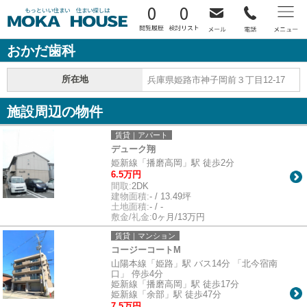
0
0
おかだ歯科
所在地
兵庫県姫路市神子岡前３丁目12-17
施設周辺の物件
賃貸｜アパート
デューク翔
姫新線「播磨高岡」駅 徒歩2分
6.5万円
間取:
2DK
建物面積:
- / 13.49坪
土地面積:
- / -
敷金/礼金:
0ヶ月/13万円
賃貸｜マンション
コージーコートM
山陽本線「姫路」駅 バス14分 「北今宿南
口」 停歩4分
姫新線「播磨高岡」駅 徒歩17分
姫新線「余部」駅 徒歩47分
7.5万円