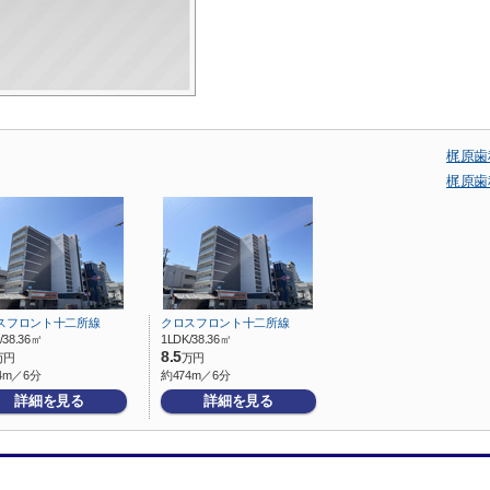
梶原歯
梶原歯
スフロント十二所線
クロスフロント十二所線
/38.36㎡
1LDK/38.36㎡
8.5
万円
万円
4m／6分
約474m／6分
詳細を見る
詳細を見る