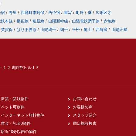
市
今宿
/
野里
/
四郷町東阿保
/
西今宿
/
書写
/
町坪
/
継
/
広畑区才
電鉄本線
/
播但線
/
姫新線
/
山陽新幹線
/
山陽電鉄網干線
/
赤穂線
英賀保
/
はりま勝原
/
山陽網干
/
網干
/
平松
/
亀山
/
西飾磨
/
山陽天満
６－１２ 珈琲館ビル１Ｆ
新築・築浅物件
お問い合わせ
ペット可物件
お客様の声
インターネット無料物件
スタッフ紹介
敷金・礼金0物件
周辺施設検索
駅近10分以内の物件