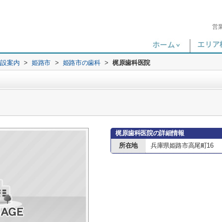
営
施設案内
>
姫路市
>
姫路市の歯科
>
梶原歯科医院
梶原歯科医院の詳細情報
所在地
兵庫県姫路市高尾町16