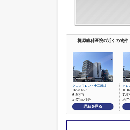
梶原歯科医院の近くの物件
クロスフロント十二所線
クロ
1K/28.48㎡
1LDK
6.9
7.4
万円
約474m／6分
約47
詳細を見る