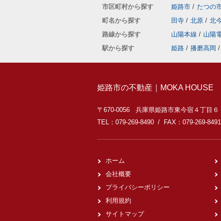
市区町村から探す
姫路市
/
たつの
町名から探す
田寺
/
北原
/
北
路線から探す
山陽本線
/
山陽
駅から探す
姫路
/
播磨高岡
/
姫路市の不動産｜MOKA HOUSE
〒670-0056 兵庫県姫路市東今宿４丁目
TEL：079-269-8490 / FAX：079-269-8491
ホーム
会社概要
プライバシーポリシー
利用規約
サイトマップ