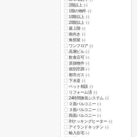
2階以上
(-)
1階の物件
(-)
10階以上
(-)
20階以上
(-)
最上階
(-)
南向き
(-)
角部屋
(-)
ワンフロア
(-)
高層ビル
(-)
飲食店可
(-)
居抜物件
(-)
個別空調
(-)
都市ガス
(-)
下水道
(-)
ペット相談
(-)
リフォーム済
(-)
24時間換気システム
(-)
２面バルコニー
(-)
３面バルコニー
(-)
両面バルコニー
(-)
IHクッキングヒーター
(-)
アイランドキッチン
(-)
輸入住宅
(-)