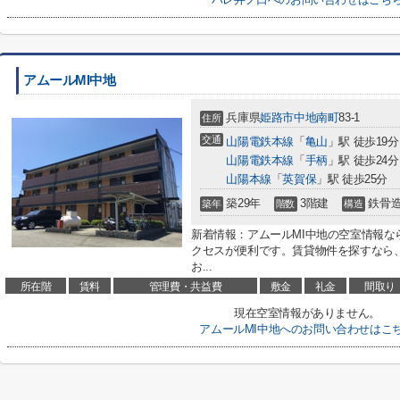
アムールMI中地
兵庫県
姫路市
中地南町
83-1
住所
交通
山陽電鉄本線
「
亀山
」駅 徒歩19分
山陽電鉄本線
「
手柄
」駅 徒歩24分
山陽本線
「
英賀保
」駅 徒歩25分
築29年
3階建
鉄骨
築年
階数
構造
新着情報：アムールMI中地の空室情報な
クセスが便利です。賃貸物件を探すなら
お...
所在階
賃料
管理費・共益費
敷金
礼金
間取り
現在空室情報がありません。
アムールMI中地へのお問い合わせはこ