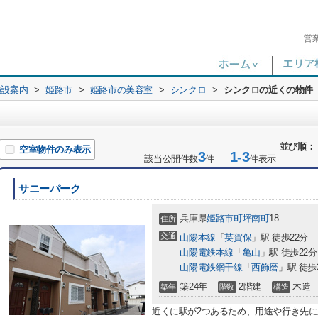
営
施設案内
>
姫路市
>
姫路市の美容室
>
シンクロ
>
シンクロの近くの物件
並び順：
空室物件のみ表示
3
1-3
該当公開件数
件
件表示
サニーパーク
兵庫県
姫路市
町坪南町
18
住所
交通
山陽本線
「
英賀保
」駅 徒歩22分
山陽電鉄本線
「
亀山
」駅 徒歩22分
山陽電鉄網干線
「
西飾磨
」駅 徒歩
築24年
2階建
木造
築年
階数
構造
近くに駅が2つあるため、用途や行き先