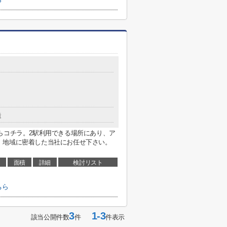
造
らコチラ。2駅利用できる場所にあり、ア
、地域に密着した当社にお任せ下さい。
面積
詳細
検討リスト
ちら
3
1-3
該当公開件数
件
件表示