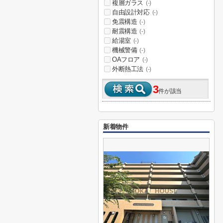
複層ガラス
(-)
自由設計対応
(-)
免震構造
(-)
耐震構造
(-)
給湯室
(-)
機械警備
(-)
OAフロア
(-)
外断熱工法
(-)
3
件が該当
新着物件