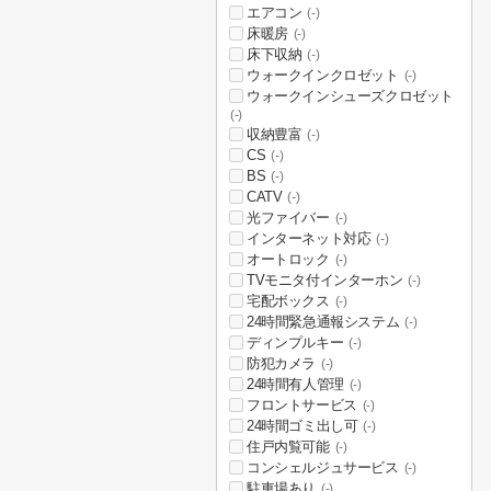
エアコン
(-)
床暖房
(-)
床下収納
(-)
ウォークインクロゼット
(-)
ウォークインシューズクロゼット
(-)
収納豊富
(-)
CS
(-)
BS
(-)
CATV
(-)
光ファイバー
(-)
インターネット対応
(-)
オートロック
(-)
TVモニタ付インターホン
(-)
宅配ボックス
(-)
24時間緊急通報システム
(-)
ディンプルキー
(-)
防犯カメラ
(-)
24時間有人管理
(-)
フロントサービス
(-)
24時間ゴミ出し可
(-)
住戸内覧可能
(-)
コンシェルジュサービス
(-)
駐車場あり
(-)