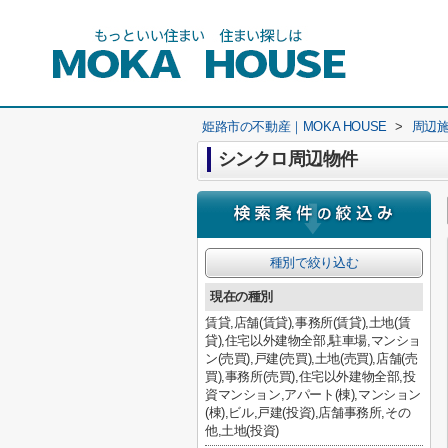
姫路市の不動産｜MOKA HOUSE
>
周辺
シンクロ周辺物件
種別で絞り込む
現在の種別
賃貸,店舗(賃貸),事務所(賃貸),土地(賃
貸),住宅以外建物全部,駐車場,マンショ
ン(売買),戸建(売買),土地(売買),店舗(売
買),事務所(売買),住宅以外建物全部,投
資マンション,アパート(棟),マンション
(棟),ビル,戸建(投資),店舗事務所,その
他,土地(投資)