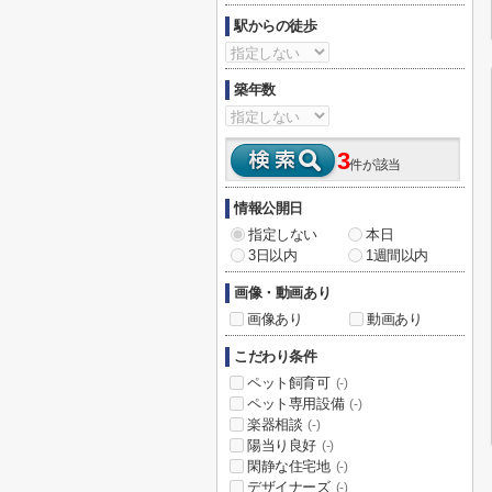
駅からの徒歩
築年数
3
件が該当
情報公開日
指定しない
本日
3日以内
1週間以内
画像・動画あり
画像あり
動画あり
こだわり条件
ペット飼育可
(-)
ペット専用設備
(-)
楽器相談
(-)
陽当り良好
(-)
閑静な住宅地
(-)
デザイナーズ
(-)