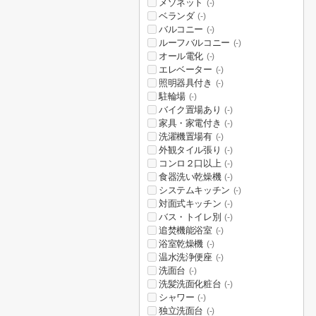
メゾネット
(-)
ベランダ
(-)
バルコニー
(-)
ルーフバルコニー
(-)
オール電化
(-)
エレベーター
(-)
照明器具付き
(-)
駐輪場
(-)
バイク置場あり
(-)
家具・家電付き
(-)
洗濯機置場有
(-)
外観タイル張り
(-)
コンロ２口以上
(-)
食器洗い乾燥機
(-)
システムキッチン
(-)
対面式キッチン
(-)
バス・トイレ別
(-)
追焚機能浴室
(-)
浴室乾燥機
(-)
温水洗浄便座
(-)
洗面台
(-)
洗髪洗面化粧台
(-)
シャワー
(-)
独立洗面台
(-)