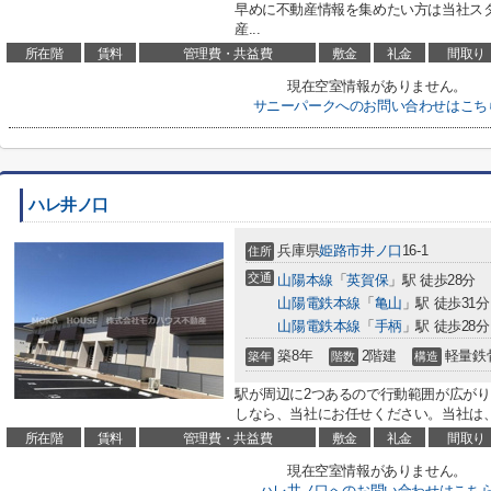
早めに不動産情報を集めたい方は当社ス
産...
所在階
賃料
管理費・共益費
敷金
礼金
間取り
現在空室情報がありません。
サニーパークへのお問い合わせはこち
ハレ井ノ口
兵庫県
姫路市
井ノ口
16-1
住所
交通
山陽本線
「
英賀保
」駅 徒歩28分
山陽電鉄本線
「
亀山
」駅 徒歩31分
山陽電鉄本線
「
手柄
」駅 徒歩28分
築8年
2階建
軽量鉄
築年
階数
構造
駅が周辺に2つあるので行動範囲が広がり
しなら、当社にお任せください。当社は、
所在階
賃料
管理費・共益費
敷金
礼金
間取り
現在空室情報がありません。
ハレ井ノ口へのお問い合わせはこち