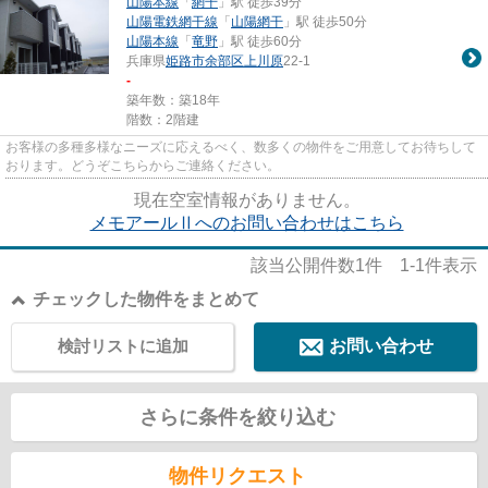
山陽本線
「
網干
」駅 徒歩39分
山陽電鉄網干線
「
山陽網干
」駅 徒歩50分
山陽本線
「
竜野
」駅 徒歩60分
兵庫県
姫路市
余部区上川原
22-1
-
築年数：築18年
階数：2階建
お客様の多種多様なニーズに応えるべく、数多くの物件をご用意してお待ちして
おります。どうぞこちらからご連絡ください。
現在空室情報がありません。
メモアールⅡへのお問い合わせはこちら
該当公開件数
1
件
1-1
件表示
チェックした物件をまとめて
検討リストに追加
お問い合わせ
さらに条件を絞り込む
物件リクエスト