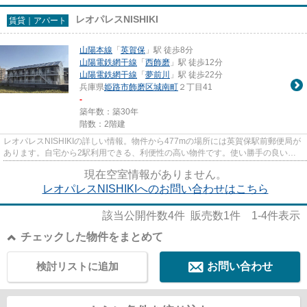
レオパレスNISHIKI
賃貸｜アパート
山陽本線
「
英賀保
」駅 徒歩8分
山陽電鉄網干線
「
西飾磨
」駅 徒歩12分
山陽電鉄網干線
「
夢前川
」駅 徒歩22分
兵庫県
姫路市
飾磨区城南町
２丁目41
-
築年数：築30年
階数：2階建
レオパレスNISHIKIの詳しい情報。物件から477mの場所には英賀保駅前郵便局が
あります。自宅から2駅利用できる、利便性の高い物件です。使い勝手の良いア
パートでイチオシの物件です。...
現在空室情報がありません。
レオパレスNISHIKIへのお問い合わせはこちら
該当公開件数
4
件 販売数
1
件
1-4
件表示
チェックした物件をまとめて
検討リストに追加
お問い合わせ