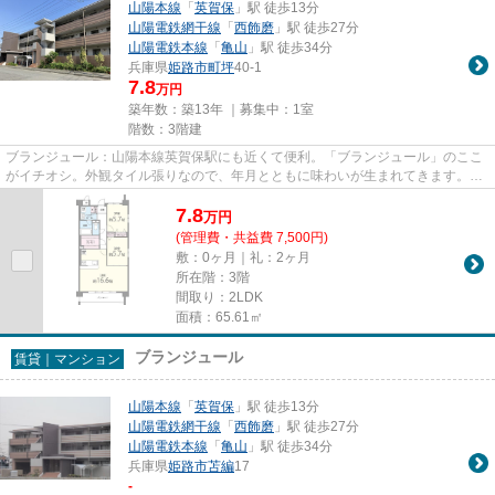
山陽本線
「
英賀保
」駅 徒歩13分
山陽電鉄網干線
「
西飾磨
」駅 徒歩27分
山陽電鉄本線
「
亀山
」駅 徒歩34分
兵庫県
姫路市
町坪
40-1
7.8
万円
築年数：築13年 ｜募集中：
1室
階数：3階建
ブランジュール：山陽本線英賀保駅にも近くて便利。「ブランジュール」のここ
がイチオシ。外観タイル張りなので、年月とともに味わいが生まれてきます。こ
ちらはマンションタイプにな...
7.8
万
円
(管理費・共益費 7,500円)
敷：0ヶ月｜礼：2ヶ月
所在階：3階
間取り：2LDK
面積：65.61㎡
ブランジュール
賃貸｜マンション
山陽本線
「
英賀保
」駅 徒歩13分
山陽電鉄網干線
「
西飾磨
」駅 徒歩27分
山陽電鉄本線
「
亀山
」駅 徒歩34分
兵庫県
姫路市
苫編
17
-