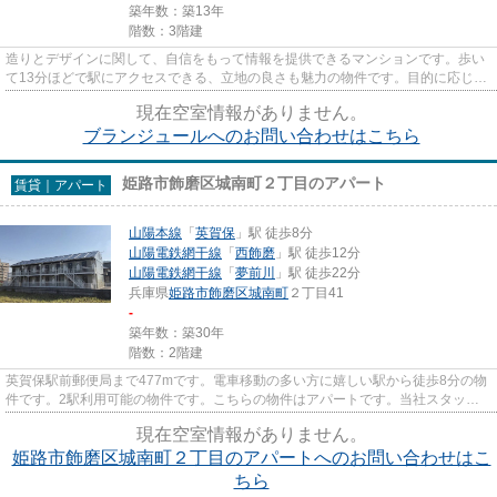
築年数：築13年
階数：3階建
造りとデザインに関して、自信をもって情報を提供できるマンションです。歩い
て13分ほどで駅にアクセスできる、立地の良さも魅力の物件です。目的に応じて
駅を選べることが、2駅利用で...
現在空室情報がありません。
ブランジュールへのお問い合わせはこちら
姫路市飾磨区城南町２丁目のアパート
賃貸｜アパート
山陽本線
「
英賀保
」駅 徒歩8分
山陽電鉄網干線
「
西飾磨
」駅 徒歩12分
山陽電鉄網干線
「
夢前川
」駅 徒歩22分
兵庫県
姫路市
飾磨区城南町
２丁目41
-
築年数：築30年
階数：2階建
英賀保駅前郵便局まで477mです。電車移動の多い方に嬉しい駅から徒歩8分の物
件です。2駅利用可能の物件です。こちらの物件はアパートです。当社スタッフ
が地域の賃貸情報をご提供いた...
現在空室情報がありません。
姫路市飾磨区城南町２丁目のアパートへのお問い合わせはこ
ちら