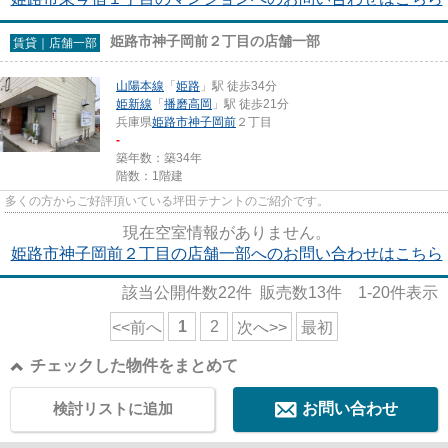
姫路市神子岡前２丁目の店舗一部
賃貸｜店舗一部
山陽本線
「
姫路
」駅 徒歩34分
姫新線
「
播磨高岡
」駅 徒歩21分
兵庫県
姫路市
神子岡前
２丁目
-
築年数：築34年
階数：1階建
多くの方からご好評頂いている坪田テナントのご紹介です。
現在空室情報がありません。
姫路市神子岡前２丁目の店舗一部へのお問い合わせはこちら
該当公開件数
22
件 販売数
13
件
1-20
件表示
1
2
<<前へ
次へ>>
最初
チェックした物件をまとめて
検討リストに追加
お問い合わせ