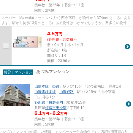
築年数：築25年 ｜募集中：
1室
階数：2階建
スーパー「Maxvalu(マックスバリュ) 西今宿店」が物件から374mのところにあり
ます。駅から徒歩13分のところにある物件はいかがでしょうか。数多くの物件を
ご用意しております。お客様...
4.5
万
円
(管理費・共益費 -)
敷：0ヶ月｜礼：1ヶ月
所在階：1階
間取り：1R
面積：23.96㎡
あづみマンション
賃貸｜マンション
山陽本線
「
姫路
」駅 バス15分 「北今宿南口」 停歩1分
山陽電鉄本線
「
山陽姫路
」駅 バス15分 「北今宿南
口」 停歩1分
姫新線
「
播磨高岡
」駅 徒歩15分
兵庫県
姫路市
東今宿
２丁目6-19
6.1
6.2
万円～
万円
築年数：築36年 ｜募集中：
3室
階数：5階建
あづみマンションの詳しい情報。エレベーター付き物件です。2駅利用可能な利