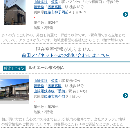
山陽本線
「
姫路
」駅 バス14分 「北今宿南口」 停歩4分
姫新線
「
播磨高岡
」駅 徒歩18分
兵庫県
姫路市
神子岡前
４丁目9-19
-
築年数：築24年
階数：2階建
多くの方にご好評の、外観も綺麗な一戸建て物件です。2駅利用できる立地とな
っていて、アクセスが良いです。地域密着型の当社だからこそ、物件情報のみな
らず姫路市や山陽本線姫路付近...
現在空室情報がありません。
前田メゾネットへのお問い合わせはこちら
ルミエール東今宿A
賃貸｜ハイツ
山陽本線
「
姫路
」駅 徒歩42分
姫新線
「
播磨高岡
」駅 徒歩16分
山陽電鉄本線
「
手柄
」駅 徒歩49分
兵庫県
姫路市
東今宿
６丁目5-6
-
築年数：築29年
階数：2階建
朝が弱い方にも安心のバス停まで徒歩3分以内の物件です。当社スタッフが地域
の賃貸情報をご提供いたします。お客様のこだわりやご要望などございました
ら、お気軽に当社へお問い合わせ...