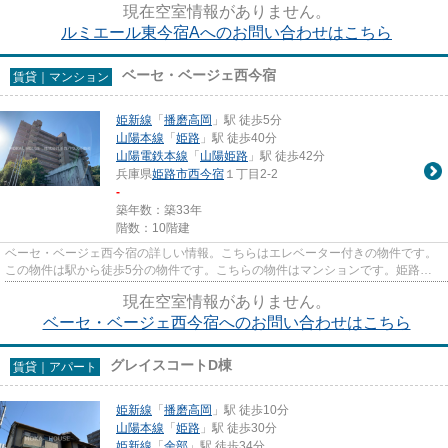
現在空室情報がありません。
ルミエール東今宿Aへのお問い合わせはこちら
ベーセ・ベージェ西今宿
賃貸｜マンション
姫新線
「
播磨高岡
」駅 徒歩5分
山陽本線
「
姫路
」駅 徒歩40分
山陽電鉄本線
「
山陽姫路
」駅 徒歩42分
兵庫県
姫路市
西今宿
１丁目2-2
-
築年数：築33年
階数：10階建
ベーセ・ベージェ西今宿の詳しい情報。こちらはエレベーター付きの物件です。
この物件は駅から徒歩5分の物件です。こちらの物件はマンションです。姫路市
エリアにある賃貸情報のことな...
現在空室情報がありません。
ベーセ・ベージェ西今宿へのお問い合わせはこちら
グレイスコートD棟
賃貸｜アパート
姫新線
「
播磨高岡
」駅 徒歩10分
山陽本線
「
姫路
」駅 徒歩30分
姫新線
「
余部
」駅 徒歩34分