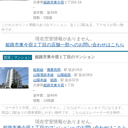
兵庫県
姫路市
東今宿
２丁目6-19
-
築年数：築36年
階数：5階建
こだわりポイント満載のあづみマンション。近くに2駅ある、アクセスが良い物
件です。
現在空室情報がありません。
姫路市東今宿２丁目の店舗一部へのお問い合わせはこちら
姫路市東今宿１丁目のマンション
賃貸｜マンション
姫新線
「
播磨高岡
」駅 徒歩16分
山陽電鉄本線
「
山陽姫路
」駅 徒歩28分
山陽本線
「
姫路
」駅 徒歩32分
兵庫県
姫路市
東今宿
１丁目
-
築年数：築46年
階数：10階建
「コーポラス今宿」のここがイチオシ。こちらはマンションタイプになります。
周辺に2駅ありの電車通勤しやすい物件です。こちらはエレベーター付き物件で
す。当社スタッフが地域の賃貸...
現在空室情報がありません。
姫路市東今宿１丁目のマンションへのお問い合わせはこちら