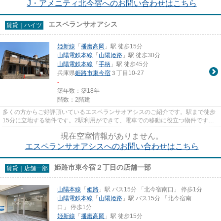
J・アメニティ北今宿へのお問い合わせはこちら
エスペランサオアシス
賃貸｜ハイツ
姫新線
「
播磨高岡
」駅 徒歩15分
山陽電鉄本線
「
山陽姫路
」駅 徒歩30分
山陽電鉄本線
「
手柄
」駅 徒歩45分
兵庫県
姫路市
東今宿
３丁目10-27
-
築年数：築18年
階数：2階建
多くの方からご好評頂いているエスペランサオアシスのご紹介です。駅まで徒歩
15分に立地する物件です。2駅利用ができて、電車での移動に役立つ物件です。
当社スタッフが地域の賃貸情報...
現在空室情報がありません。
エスペランサオアシスへのお問い合わせはこちら
姫路市東今宿２丁目の店舗一部
賃貸｜店舗一部
山陽本線
「
姫路
」駅 バス15分 「北今宿南口」 停歩1分
山陽電鉄本線
「
山陽姫路
」駅 バス15分 「北今宿南
口」 停歩1分
姫新線
「
播磨高岡
」駅 徒歩15分