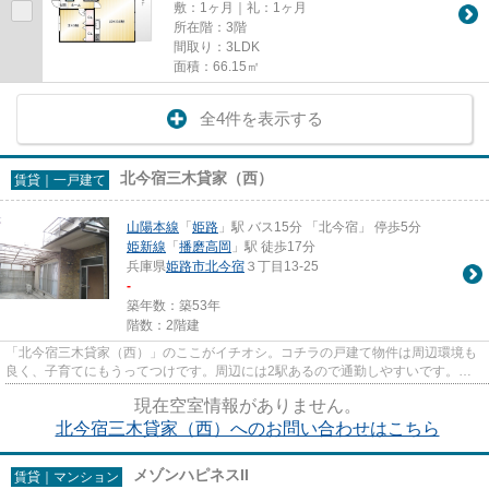
敷：1ヶ月｜礼：1ヶ月
所在階：3階
間取り：3LDK
面積：66.15㎡
全4件を表示する
北今宿三木貸家（西）
賃貸｜一戸建て
山陽本線
「
姫路
」駅 バス15分 「北今宿」 停歩5分
姫新線
「
播磨高岡
」駅 徒歩17分
兵庫県
姫路市
北今宿
３丁目13-25
-
築年数：築53年
階数：2階建
「北今宿三木貸家（西）」のここがイチオシ。コチラの戸建て物件は周辺環境も
良く、子育てにもうってつけです。周辺には2駅あるので通勤しやすいです。あ
なたにとってベストな物件を見...
現在空室情報がありません。
北今宿三木貸家（西）へのお問い合わせはこちら
メゾンハピネスII
賃貸｜マンション