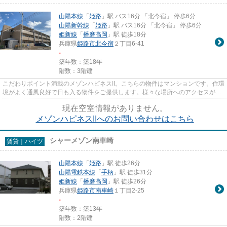
山陽本線
「
姫路
」駅 バス16分 「北今宿」 停歩6分
山陽新幹線
「
姫路
」駅 バス16分 「北今宿」 停歩6分
姫新線
「
播磨高岡
」駅 徒歩18分
兵庫県
姫路市
北今宿
２丁目6-41
-
築年数：築18年
階数：3階建
こだわりポイント満載のメゾンハピネスII。こちらの物件はマンションです。住環
境がよく通風良好で日も入る物件をご提供します。様々な場所へのアクセスがし
やすくなる2駅利用可能な物...
現在空室情報がありません。
メゾンハピネスIIへのお問い合わせはこちら
シャーメゾン南車崎
賃貸｜ハイツ
山陽本線
「
姫路
」駅 徒歩26分
山陽電鉄本線
「
手柄
」駅 徒歩31分
姫新線
「
播磨高岡
」駅 徒歩26分
兵庫県
姫路市
南車崎
１丁目2-25
-
築年数：築13年
階数：2階建