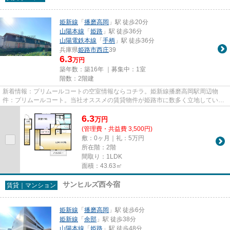
姫新線
「
播磨高岡
」駅 徒歩20分
山陽本線
「
姫路
」駅 徒歩36分
山陽電鉄本線
「
手柄
」駅 徒歩36分
兵庫県
姫路市
西庄
39
6.3
万円
築年数：築16年 ｜募集中：
1室
階数：2階建
新着情報：プリムールコートの空室情報ならコチラ。姫新線播磨高岡駅周辺物
件：プリムールコート。当社オススメの賃貸物件が姫路市に数多く立地していま
す。多種多様な物件を取り扱っ...
6.3
万
円
(管理費・共益費 3,500円)
敷：0ヶ月｜礼：5万円
所在階：2階
間取り：1LDK
面積：43.63㎡
サンヒルズ西今宿
賃貸｜マンション
姫新線
「
播磨高岡
」駅 徒歩6分
姫新線
「
余部
」駅 徒歩38分
山陽本線
「
姫路
」駅 徒歩48分