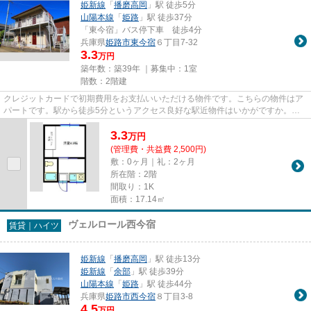
姫新線
「
播磨高岡
」駅 徒歩5分
山陽本線
「
姫路
」駅 徒歩37分
「東今宿」バス停下車 徒歩4分
兵庫県
姫路市
東今宿
６丁目7-32
3.3
万円
築年数：築39年 ｜募集中：
1室
階数：2階建
クレジットカードで初期費用をお支払いいただける物件です。こちらの物件はア
パートです。駅から徒歩5分というアクセス良好な駅近物件はいかがですか。最
上階の物件です。当社スタッフ...
3.3
万
円
(管理費・共益費 2,500円)
敷：0ヶ月｜礼：2ヶ月
所在階：2階
間取り：1K
面積：17.14㎡
ヴェルロール西今宿
賃貸｜ハイツ
姫新線
「
播磨高岡
」駅 徒歩13分
姫新線
「
余部
」駅 徒歩39分
山陽本線
「
姫路
」駅 徒歩44分
兵庫県
姫路市
西今宿
８丁目3-8
4.5
万円