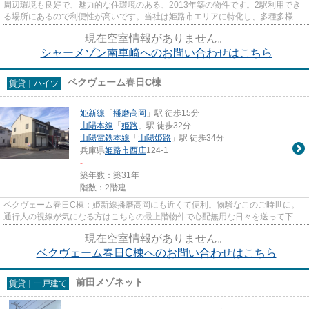
周辺環境も良好で、魅力的な住環境のある、2013年築の物件です。2駅利用でき
る場所にあるので利便性が高いです。当社は姫路市エリアに特化し、多種多様な
賃貸物件情報を豊富に取り扱っ...
現在空室情報がありません。
シャーメゾン南車崎へのお問い合わせはこちら
ベクヴェーム春日C棟
賃貸｜ハイツ
姫新線
「
播磨高岡
」駅 徒歩15分
山陽本線
「
姫路
」駅 徒歩32分
山陽電鉄本線
「
山陽姫路
」駅 徒歩34分
兵庫県
姫路市
西庄
124-1
-
築年数：築31年
階数：2階建
ベクヴェーム春日C棟：姫新線播磨高岡にも近くて便利。物騒なこのご時世に。
通行人の視線が気になる方はこちらの最上階物件で心配無用な日々を送って下さ
い。駅まで徒歩15分とお出かけ...
現在空室情報がありません。
ベクヴェーム春日C棟へのお問い合わせはこちら
前田メゾネット
賃貸｜一戸建て