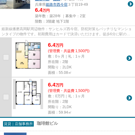
兵庫県
姫路市
西今宿
３丁目19-49
6.4
万円
築年数：築28年 ｜募集中：
2室
階数：3階建 地下1階
姫新線播磨高岡駅周辺物件：サンヒルズ西今宿。防犯対策もバッチリなマンショ
ンタイプの物件です。初期費用はカードで決済いただけます。徒歩6分に駅のあ
る、ニーズの高い物件です。当...
6.4
万
円
(管理費・共益費 1,500円)
敷：0ヶ月｜礼：1ヶ月
所在階：2階
間取り：2LDK
面積：55.08㎡
6.4
万
円
(管理費・共益費 1,500円)
敷：0万円｜礼：1ヶ月
所在階：2階
間取り：2LDK
面積：59.94㎡
珈琲館ビル
賃貸｜店舗事務所