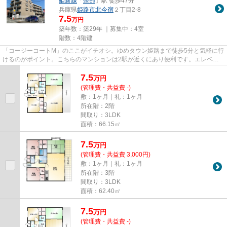
姫新線
「
余部
」駅 徒歩47分
兵庫県
姫路市
北今宿
２丁目2-8
7.5
万円
築年数：築29年 ｜募集中：
4室
階数：4階建
「コージーコートM」のここがイチオシ。ゆめタウン姫路まで徒歩5分と気軽に行
けるのがポイント。こちらのマンションは2駅が近くにあり便利です。エレベー
ター付きの物件です。当社スタ...
7.5
万
円
(管理費・共益費 -)
敷：1ヶ月｜礼：1ヶ月
所在階：2階
間取り：3LDK
面積：66.15㎡
7.5
万
円
(管理費・共益費 3,000円)
敷：1ヶ月｜礼：1ヶ月
所在階：3階
間取り：3LDK
面積：62.40㎡
7.5
万
円
(管理費・共益費 -)