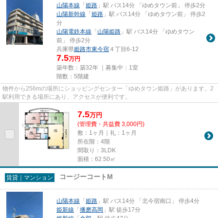
山陽本線
「
姫路
」駅 バス14分 「ゆめタウン前」 停歩2分
山陽新幹線
「
姫路
」駅 バス14分 「ゆめタウン前」 停歩2
分
山陽電鉄本線
「
山陽姫路
」駅 バス14分 「ゆめタウン
前」 停歩2分
兵庫県
姫路市
東今宿
４丁目6-12
7.5
万円
築年数：築32年 ｜募集中：
1室
階数：5階建
物件から256mの場所にショッピングセンター「ゆめタウン姫路」があります。2
駅利用できる場所にあり、アクセスが便利です。
7.5
万
円
(管理費・共益費 3,000円)
敷：1ヶ月｜礼：1ヶ月
所在階：4階
間取り：3LDK
面積：62.50㎡
コージーコートM
賃貸｜マンション
山陽本線
「
姫路
」駅 バス14分 「北今宿南口」 停歩4分
姫新線
「
播磨高岡
」駅 徒歩17分