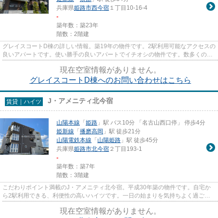
兵庫県
姫路市
西今宿
１丁目10-16-4
-
築年数：築23年
階数：2階建
グレイスコートD棟の詳しい情報。築19年の物件です。2駅利用可能なアクセスの
良いアパートです。使い勝手の良いアパートでイチオシの物件です。数多くの物
件をご用意しております。お...
現在空室情報がありません。
グレイスコートD棟へのお問い合わせはこちら
J・アメニティ北今宿
賃貸｜ハイツ
山陽本線
「
姫路
」駅 バス10分 「名古山西口停」 停歩4分
姫新線
「
播磨高岡
」駅 徒歩21分
山陽電鉄本線
「
山陽姫路
」駅 徒歩45分
兵庫県
姫路市
北今宿
２丁目193-1
-
築年数：築7年
階数：3階建
こだわりポイント満載のJ・アメニティ北今宿。平成30年築の物件です。自宅か
ら2駅利用できる、利便性の高いハイツです。一日の始まりを気持ちよく過ごせ
る陽当たりの良い物件です。で...
現在空室情報がありません。