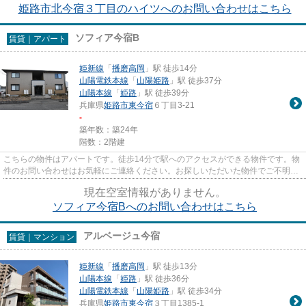
姫路市北今宿３丁目のハイツへのお問い合わせはこちら
ソフィア今宿B
賃貸｜アパート
姫新線
「
播磨高岡
」駅 徒歩14分
山陽電鉄本線
「
山陽姫路
」駅 徒歩37分
山陽本線
「
姫路
」駅 徒歩39分
兵庫県
姫路市
東今宿
６丁目3-21
-
築年数：築24年
階数：2階建
こちらの物件はアパートです。徒歩14分で駅へのアクセスができる物件です。物
件のお問い合わせはお気軽にご連絡ください。お探しいただいた物件でご不明な
点がございました場合もお気...
現在空室情報がありません。
ソフィア今宿Bへのお問い合わせはこちら
アルベージュ今宿
賃貸｜マンション
姫新線
「
播磨高岡
」駅 徒歩13分
山陽本線
「
姫路
」駅 徒歩36分
山陽電鉄本線
「
山陽姫路
」駅 徒歩34分
兵庫県
姫路市
東今宿
３丁目1385-1