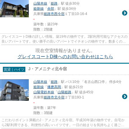
山陽本線
「
姫路
」駅 徒歩30分
姫新線
「
余部
」駅 徒歩34分
兵庫県
姫路市
西今宿
１丁目10-16-4
-
築年数：築23年
階数：2階建
グレイスコートD棟の詳しい情報。築19年の物件です。2駅利用可能なアクセスの
良いアパートです。使い勝手の良いアパートでイチオシの物件です。数多くの物
件をご用意しております。お...
現在空室情報がありません。
グレイスコートD棟へのお問い合わせはこちら
J・アメニティ北今宿
賃貸｜ハイツ
山陽本線
「
姫路
」駅 バス10分 「名古山西口停」 停歩4分
姫新線
「
播磨高岡
」駅 徒歩21分
山陽電鉄本線
「
山陽姫路
」駅 徒歩45分
兵庫県
姫路市
北今宿
２丁目193-1
-
築年数：築7年
階数：3階建
こだわりポイント満載のJ・アメニティ北今宿。平成30年築の物件です。自宅か
ら2駅利用できる、利便性の高いハイツです。一日の始まりを気持ちよく過ごせ