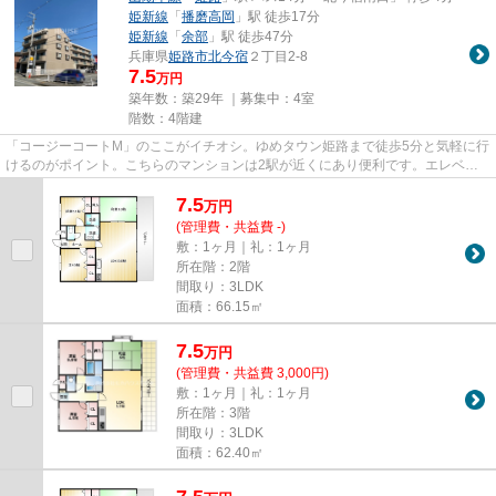
姫新線
「
播磨高岡
」駅 徒歩17分
姫新線
「
余部
」駅 徒歩47分
兵庫県
姫路市
北今宿
２丁目2-8
7.5
万円
築年数：築29年 ｜募集中：
4室
階数：4階建
「コージーコートM」のここがイチオシ。ゆめタウン姫路まで徒歩5分と気軽に行
けるのがポイント。こちらのマンションは2駅が近くにあり便利です。エレベー
ター付きの物件です。当社スタ...
7.5
万
円
(管理費・共益費 -)
敷：1ヶ月｜礼：1ヶ月
所在階：2階
間取り：3LDK
面積：66.15㎡
7.5
万
円
(管理費・共益費 3,000円)
敷：1ヶ月｜礼：1ヶ月
所在階：3階
間取り：3LDK
面積：62.40㎡