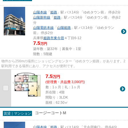
山陽本線
「
姫路
」駅 バス14分 「ゆめタウン前」 停歩2分
山陽新幹線
「
姫路
」駅 バス14分 「ゆめタウン前」 停歩2
分
山陽電鉄本線
「
山陽姫路
」駅 バス14分 「ゆめタウン
前」 停歩2分
兵庫県
姫路市
東今宿
４丁目6-12
7.5
万円
築年数：築32年 ｜募集中：
1室
階数：5階建
物件から256mの場所にショッピングセンター「ゆめタウン姫路」があります。2
駅利用できる場所にあり、アクセスが便利です。
7.5
万
円
(管理費・共益費 3,000円)
敷：1ヶ月｜礼：1ヶ月
所在階：4階
間取り：3LDK
面積：62.50㎡
コージーコートM
賃貸｜マンション
山陽本線
「
姫路
」駅 バス14分 「北今宿南口」 停歩4分