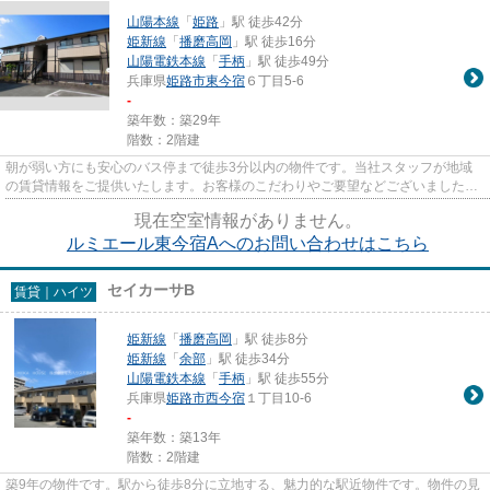
山陽本線
「
姫路
」駅 徒歩42分
姫新線
「
播磨高岡
」駅 徒歩16分
山陽電鉄本線
「
手柄
」駅 徒歩49分
兵庫県
姫路市
東今宿
６丁目5-6
-
築年数：築29年
階数：2階建
朝が弱い方にも安心のバス停まで徒歩3分以内の物件です。当社スタッフが地域
の賃貸情報をご提供いたします。お客様のこだわりやご要望などございました
ら、お気軽に当社へお問い合わせ...
現在空室情報がありません。
ルミエール東今宿Aへのお問い合わせはこちら
セイカーサB
賃貸｜ハイツ
姫新線
「
播磨高岡
」駅 徒歩8分
姫新線
「
余部
」駅 徒歩34分
山陽電鉄本線
「
手柄
」駅 徒歩55分
兵庫県
姫路市
西今宿
１丁目10-6
-
築年数：築13年
階数：2階建
築9年の物件です。駅から徒歩8分に立地する、魅力的な駅近物件です。物件の見