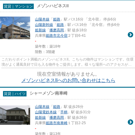
メゾンハピネスII
賃貸｜マンション
山陽本線
「
姫路
」駅 バス16分 「北今宿」 停歩6分
山陽新幹線
「
姫路
」駅 バス16分 「北今宿」 停歩6分
姫新線
「
播磨高岡
」駅 徒歩18分
兵庫県
姫路市
北今宿
２丁目6-41
-
築年数：築18年
階数：3階建
こだわりポイント満載のメゾンハピネスII。こちらの物件はマンションです。住環
境がよく通風良好で日も入る物件をご提供します。様々な場所へのアクセスがし
やすくなる2駅利用可能な物...
現在空室情報がありません。
メゾンハピネスIIへのお問い合わせはこちら
シャーメゾン南車崎
賃貸｜ハイツ
山陽本線
「
姫路
」駅 徒歩26分
山陽電鉄本線
「
手柄
」駅 徒歩31分
姫新線
「
播磨高岡
」駅 徒歩26分
兵庫県
姫路市
南車崎
１丁目2-25
-
築年数：築13年