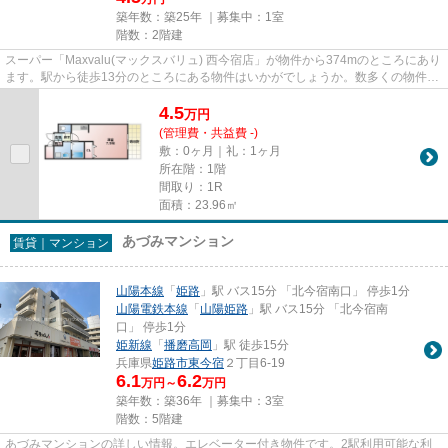
築年数：築25年 ｜募集中：
1室
階数：2階建
スーパー「Maxvalu(マックスバリュ) 西今宿店」が物件から374mのところにあり
ます。駅から徒歩13分のところにある物件はいかがでしょうか。数多くの物件を
ご用意しております。お客様...
4.5
万
円
(管理費・共益費 -)
敷：0ヶ月｜礼：1ヶ月
所在階：1階
間取り：1R
面積：23.96㎡
あづみマンション
賃貸｜マンション
山陽本線
「
姫路
」駅 バス15分 「北今宿南口」 停歩1分
山陽電鉄本線
「
山陽姫路
」駅 バス15分 「北今宿南
口」 停歩1分
姫新線
「
播磨高岡
」駅 徒歩15分
兵庫県
姫路市
東今宿
２丁目6-19
6.1
6.2
万円～
万円
築年数：築36年 ｜募集中：
3室
階数：5階建
あづみマンションの詳しい情報。エレベーター付き物件です。2駅利用可能な利