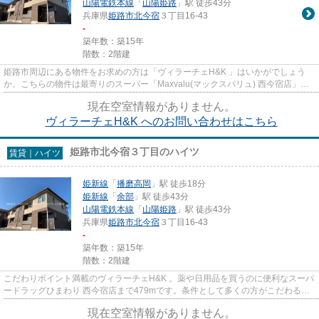
山陽電鉄本線
「
山陽姫路
」駅 徒歩43分
兵庫県
姫路市
北今宿
３丁目16-43
-
築年数：築15年
階数：2階建
姫路市周辺にある物件をお求めの方は「ヴィラーチェH&K 」はいかがでしょう
か。こちらの物件は最寄りのスーパー「Maxvalu(マックスバリュ) 西今宿店」が
500m以内にあります。通風...
現在空室情報がありません。
ヴィラーチェH&K へのお問い合わせはこちら
姫路市北今宿３丁目のハイツ
賃貸｜ハイツ
姫新線
「
播磨高岡
」駅 徒歩18分
姫新線
「
余部
」駅 徒歩43分
山陽電鉄本線
「
山陽姫路
」駅 徒歩43分
兵庫県
姫路市
北今宿
３丁目16-43
-
築年数：築15年
階数：2階建
こだわりポイント満載のヴィラーチェH&K 。薬や日用品を買うのに便利なスーパ
ードラッグひまわり 西今宿店まで479mです。条件として多くの方がこだわる、
陽当りも良好な物件です。...
現在空室情報がありません。