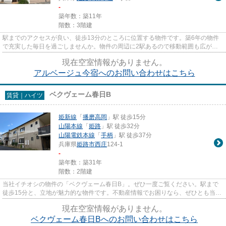
-
築年数：築11年
階数：3階建
駅までのアクセスが良い、徒歩13分のところに位置する物件です。築6年の物件
で充実した毎日を過ごしませんか。物件の周辺に2駅あるので移動範囲も広がり
ます。造りとデザインに関して...
現在空室情報がありません。
アルベージュ今宿へのお問い合わせはこちら
ベクヴェーム春日B
賃貸｜ハイツ
姫新線
「
播磨高岡
」駅 徒歩15分
山陽本線
「
姫路
」駅 徒歩32分
山陽電鉄本線
「
手柄
」駅 徒歩37分
兵庫県
姫路市
西庄
124-1
-
築年数：築31年
階数：2階建
当社イチオシの物件の「ベクヴェーム春日B」。ぜひ一度ご覧ください。駅まで
徒歩15分と、立地が魅力的な物件です。不動産情報でお困りなら、ぜひとも当社
にお問い合わせください。数多...
現在空室情報がありません。
ベクヴェーム春日Bへのお問い合わせはこちら