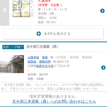
7.5
万
円
(管理費・共益費 -)
敷：1ヶ月｜礼：1ヶ月
所在階：3階
間取り：3LDK
面積：66.15㎡
全4件を表示する
北今宿三木貸家（西）
賃貸｜一戸建て
山陽本線
「
姫路
」駅 バス15分 「北今宿」 停歩5分
姫新線
「
播磨高岡
」駅 徒歩17分
兵庫県
姫路市
北今宿
３丁目13-25
-
築年数：築53年
階数：2階建
「北今宿三木貸家（西）」のここがイチオシ。コチラの戸建て物件は周辺環境も
良く、子育てにもうってつけです。周辺には2駅あるので通勤しやすいです。あ
なたにとってベストな物件を見...
現在空室情報がありません。
北今宿三木貸家（西）へのお問い合わせはこちら