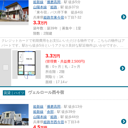
姫新線
「
播磨高岡
」駅 徒歩5分
山陽本線
「
姫路
」駅 徒歩37分
「東今宿」バス停下車 徒歩4分
兵庫県
姫路市
東今宿
６丁目7-32
3.3
万円
築年数：築39年 ｜募集中：
1室
階数：2階建
クレジットカードで初期費用をお支払いいただける物件です。こちらの物件はア
パートです。駅から徒歩5分というアクセス良好な駅近物件はいかがですか。最
上階の物件です。当社スタッフ...
3.3
万
円
(管理費・共益費 2,500円)
敷：0ヶ月｜礼：2ヶ月
所在階：2階
間取り：1K
面積：17.14㎡
ヴェルロール西今宿
賃貸｜ハイツ
姫新線
「
播磨高岡
」駅 徒歩13分
姫新線
「
余部
」駅 徒歩39分
山陽本線
「
姫路
」駅 徒歩44分
兵庫県
姫路市
西今宿
８丁目3-8
4.5
万円