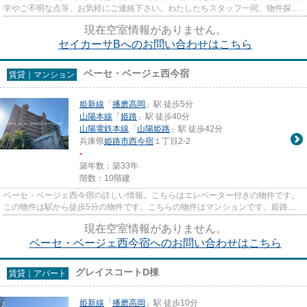
学やご不明な点等、お気軽にご連絡下さい。わたしたちスタッフ一同、物件探し
のサポートを致します。
現在空室情報がありません。
セイカーサBへのお問い合わせはこちら
ベーセ・ベージェ西今宿
賃貸｜マンション
姫新線
「
播磨高岡
」駅 徒歩5分
山陽本線
「
姫路
」駅 徒歩40分
山陽電鉄本線
「
山陽姫路
」駅 徒歩42分
兵庫県
姫路市
西今宿
１丁目2-2
-
築年数：築33年
階数：10階建
ベーセ・ベージェ西今宿の詳しい情報。こちらはエレベーター付きの物件です。
この物件は駅から徒歩5分の物件です。こちらの物件はマンションです。姫路市
エリアにある賃貸情報のことな...
現在空室情報がありません。
ベーセ・ベージェ西今宿へのお問い合わせはこちら
グレイスコートD棟
賃貸｜アパート
姫新線
「
播磨高岡
」駅 徒歩10分