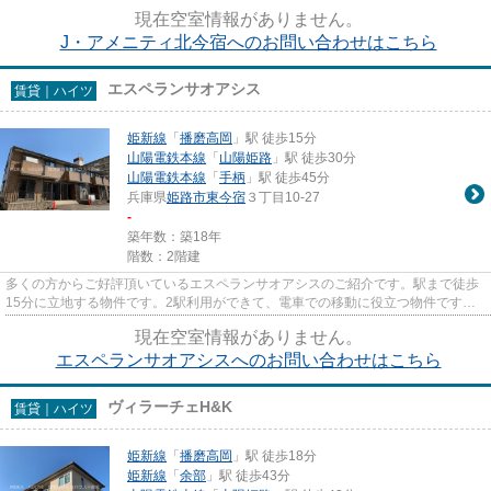
る陽当たりの良い物件です。で...
現在空室情報がありません。
J・アメニティ北今宿へのお問い合わせはこちら
エスペランサオアシス
賃貸｜ハイツ
姫新線
「
播磨高岡
」駅 徒歩15分
山陽電鉄本線
「
山陽姫路
」駅 徒歩30分
山陽電鉄本線
「
手柄
」駅 徒歩45分
兵庫県
姫路市
東今宿
３丁目10-27
-
築年数：築18年
階数：2階建
多くの方からご好評頂いているエスペランサオアシスのご紹介です。駅まで徒歩
15分に立地する物件です。2駅利用ができて、電車での移動に役立つ物件です。
当社スタッフが地域の賃貸情報...
現在空室情報がありません。
エスペランサオアシスへのお問い合わせはこちら
ヴィラーチェH&K
賃貸｜ハイツ
姫新線
「
播磨高岡
」駅 徒歩18分
姫新線
「
余部
」駅 徒歩43分