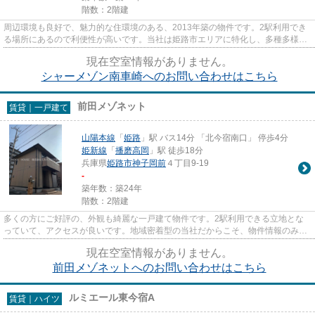
階数：2階建
周辺環境も良好で、魅力的な住環境のある、2013年築の物件です。2駅利用でき
る場所にあるので利便性が高いです。当社は姫路市エリアに特化し、多種多様な
賃貸物件情報を豊富に取り扱っ...
現在空室情報がありません。
シャーメゾン南車崎へのお問い合わせはこちら
前田メゾネット
賃貸｜一戸建て
山陽本線
「
姫路
」駅 バス14分 「北今宿南口」 停歩4分
姫新線
「
播磨高岡
」駅 徒歩18分
兵庫県
姫路市
神子岡前
４丁目9-19
-
築年数：築24年
階数：2階建
多くの方にご好評の、外観も綺麗な一戸建て物件です。2駅利用できる立地とな
っていて、アクセスが良いです。地域密着型の当社だからこそ、物件情報のみな
らず姫路市や山陽本線姫路付近...
現在空室情報がありません。
前田メゾネットへのお問い合わせはこちら
ルミエール東今宿A
賃貸｜ハイツ