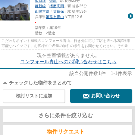
姫新線
「
余部
」駅 徒歩23分
姫新線
「
播磨高岡
」駅 徒歩25分
山陽本線
「
英賀保
」駅 徒歩53分
兵庫県
姫路市
青山
３丁目12-6
-
築年数：築19年
階数：2階建
こだわりポイント満載のコンフォール青山。行き先に応じて駅を選べる2駅利用
可能なハイツです。お客様のご希望の物件の条件をお聞かせください。その条件
に合った物件を私たちスタッフ...
現在空室情報がありません。
コンフォール青山へのお問い合わせはこちら
該当公開件数
1
件
1-1
件表示
チェックした物件をまとめて
検討リストに追加
お問い合わせ
さらに条件を絞り込む
物件リクエスト