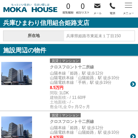
0
0
兵庫ひまわり信用組合姫路支店
所在地
兵庫県姫路市東延末１丁目150
施設周辺の物件
賃貸｜マンション
クロスフロント十二所線
山陽本線「姫路」駅 徒歩12分
山陽電鉄本線「山陽姫路」駅 徒歩10分
山陽電鉄本線「手柄」駅 徒歩19分
8.5万円
間取:
1LDK
建物面積:
- / 11.60坪
土地面積:
- / -
敷金/礼金:
0ヶ月/2ヶ月
賃貸｜マンション
クロスフロント十二所線
山陽本線「姫路」駅 徒歩12分
山陽電鉄本線「山陽姫路」駅 徒歩10分
6.9万円