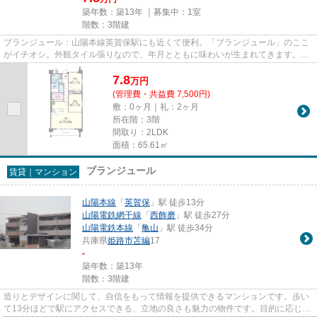
築年数：築13年 ｜募集中：
1室
階数：3階建
ブランジュール：山陽本線英賀保駅にも近くて便利。「ブランジュール」のここ
がイチオシ。外観タイル張りなので、年月とともに味わいが生まれてきます。こ
ちらはマンションタイプにな...
7.8
万
円
(管理費・共益費 7,500円)
敷：0ヶ月｜礼：2ヶ月
所在階：3階
間取り：2LDK
面積：65.61㎡
ブランジュール
賃貸｜マンション
山陽本線
「
英賀保
」駅 徒歩13分
山陽電鉄網干線
「
西飾磨
」駅 徒歩27分
山陽電鉄本線
「
亀山
」駅 徒歩34分
兵庫県
姫路市
苫編
17
-
築年数：築13年
階数：3階建
造りとデザインに関して、自信をもって情報を提供できるマンションです。歩い
て13分ほどで駅にアクセスできる、立地の良さも魅力の物件です。目的に応じて