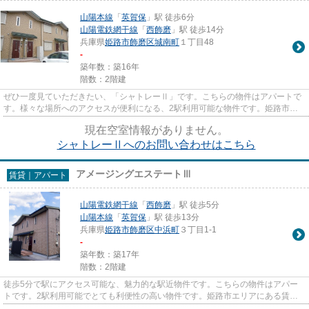
山陽本線
「
英賀保
」駅 徒歩6分
山陽電鉄網干線
「
西飾磨
」駅 徒歩14分
兵庫県
姫路市
飾磨区城南町
１丁目48
-
築年数：築16年
階数：2階建
ぜひ一度見ていただきたい、「シャトレーⅡ」です。こちらの物件はアパートで
す。様々な場所へのアクセスが便利になる、2駅利用可能な物件です。姫路市内
の物件情報をお求めなら、お気...
現在空室情報がありません。
シャトレーⅡへのお問い合わせはこちら
アメージングエステートⅢ
賃貸｜アパート
山陽電鉄網干線
「
西飾磨
」駅 徒歩5分
山陽本線
「
英賀保
」駅 徒歩13分
兵庫県
姫路市
飾磨区中浜町
３丁目1-1
-
築年数：築17年
階数：2階建
徒歩5分で駅にアクセス可能な、魅力的な駅近物件です。こちらの物件はアパー
トです。2駅利用可能でとても利便性の高い物件です。姫路市エリアにある賃貸
情報のことなら、地域に密着し...