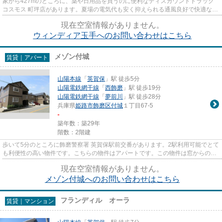
家から427mのところに、薬や日用品を買うのに便利なディスカウントドラッグ
コスモス 町坪店があります。夏場の電気代も安く抑えられる通風良好で快適なア
パートです。駅まで平坦な場...
現在空室情報がありません。
ウィンディア玉手へのお問い合わせはこちら
メゾン付城
賃貸｜アパート
山陽本線
「
英賀保
」駅 徒歩5分
山陽電鉄網干線
「
西飾磨
」駅 徒歩19分
山陽電鉄網干線
「
夢前川
」駅 徒歩28分
兵庫県
姫路市
飾磨区付城
１丁目67-5
-
築年数：築29年
階数：2階建
歩いて5分のところに飾磨警察署 英賀保駅前交番があります。2駅利用可能でとて
も利便性の高い物件です。こちらの物件はアパートです。この物件は窓からの陽
当りも良い、快適な環境の整...
現在空室情報がありません。
メゾン付城へのお問い合わせはこちら
フランディル オーラ
賃貸｜マンション