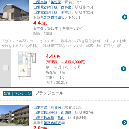
山陽本線
「
英賀保
」駅 徒歩9分
山陽電鉄網干線
「
西飾磨
」駅 徒歩25分
山陽電鉄網干線
「
夢前川
」駅 徒歩32分
兵庫県
姫路市
苫編
薮ノ下405-1
4.4
万円
築年数：築15年 ｜募集中：
1室
階数：2階建
「ヴィンヒル23」のここがイチオシ。敷地内ごみ置き場付き物件です。よくお出
かけをする方にも便利な、2駅利用可能なハイツです。幅広い層に好評な、駅か
ら徒歩9分に立地する物件です...
4.4
万
円
(管理費・共益費 4,000円)
敷：0ヶ月｜礼：1ヶ月
所在階：1階
間取り：1K
面積：30.21㎡
ブランジュール
賃貸｜マンション
山陽本線
「
英賀保
」駅 徒歩13分
山陽電鉄網干線
「
西飾磨
」駅 徒歩27分
山陽電鉄本線
「
亀山
」駅 徒歩34分
兵庫県
姫路市
町坪
40-1
7.8
万円