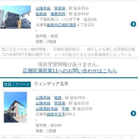
山陽本線
「
英賀保
」駅 徒歩35分
姫新線
「
播磨高岡
」駅 徒歩41分
「下蒲田東口」バス停下車 徒歩3分
兵庫県
姫路市
広畑区蒲田
４丁目125
-
築年数：新築
階数：2階建
気になるイチオシ物件情報：「広畑区蒲田第11」。懐かしさを感じる雰囲気が魅
力の令和5年7月築の物件です。ニーズのあるピカピカの新築物件となっていま
す。多くの方からこだわり条件...
現在空室情報がありません。
広畑区蒲田第11へのお問い合わせはこちら
ウィンディア玉手
賃貸｜アパート
山陽本線
「
姫路
」駅 徒歩45分
山陽本線
「
英賀保
」駅 徒歩21分
山陽電鉄本線
「
手柄
」駅 徒歩32分
兵庫県
姫路市
玉手
436-1
-
築年数：築34年
階数：1階建