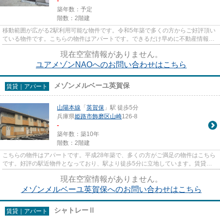
-
築年数：予定
階数：2階建
移動範囲が広がる2駅利用可能な物件です。令和5年築で多くの方からご好評頂い
ている物件です。こちらの物件はアパートです。できるだけ早めに不動産情報を
集めたい方は当社スタッフま...
現在空室情報がありません。
ユアメゾンNAOへのお問い合わせはこちら
メゾンメルベーユ英賀保
賃貸｜アパート
山陽本線
「
英賀保
」駅 徒歩5分
兵庫県
姫路市
飾磨区山崎
126-8
-
築年数：築10年
階数：2階建
こちらの物件はアパートです。平成28年築で、多くの方がご満足の物件はこちら
です。好評の駅近物件となっており、駅より徒歩5分に立地しています。賃貸情
報をお探しなら、当社のオスス...
現在空室情報がありません。
メゾンメルベーユ英賀保へのお問い合わせはこちら
シャトレーⅡ
賃貸｜アパート