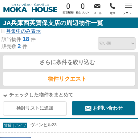
0
0
JA兵庫西英賀保支店の周辺物件一覧
募集中のみ表示
18
該当物件
件
2
販売数
件
さらに条件を絞り込む
物件リクエスト
チェックした物件をまとめて
検討リストに追加
お問い合わせ
ヴィンヒル23
賃貸｜ハイツ