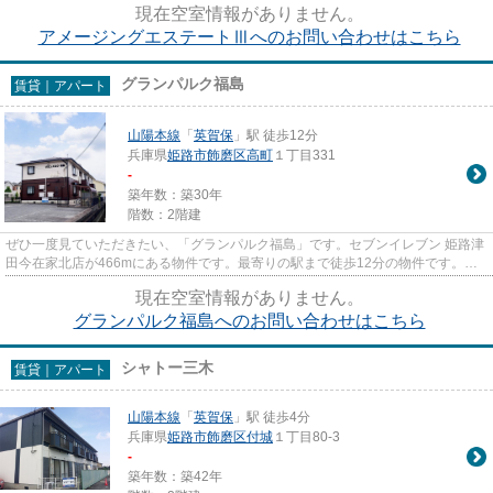
現在空室情報がありません。
アメージングエステートⅢへのお問い合わせはこちら
グランパルク福島
賃貸｜アパート
山陽本線
「
英賀保
」駅 徒歩12分
兵庫県
姫路市
飾磨区高町
１丁目331
-
築年数：築30年
階数：2階建
ぜひ一度見ていただきたい、「グランパルク福島」です。セブンイレブン 姫路津
田今在家北店が466mにある物件です。最寄りの駅まで徒歩12分の物件です。こ
ちらの物件はアパートです。物...
現在空室情報がありません。
グランパルク福島へのお問い合わせはこちら
シャトー三木
賃貸｜アパート
山陽本線
「
英賀保
」駅 徒歩4分
兵庫県
姫路市
飾磨区付城
１丁目80-3
-
築年数：築42年