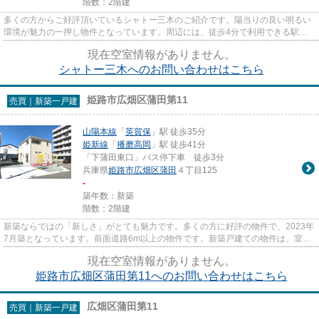
階数：2階建
多くの方からご好評頂いているシャトー三木のご紹介です。陽当りの良い明るい
環境が魅力の一押し物件となっています。周辺には、徒歩4分で利用できる駅が
あります。こちらの物件はアパ...
現在空室情報がありません。
シャトー三木へのお問い合わせはこちら
姫路市広畑区蒲田第11
売買｜新築一戸建
山陽本線
「
英賀保
」駅 徒歩35分
姫新線
「
播磨高岡
」駅 徒歩41分
「下蒲田東口」バス停下車 徒歩3分
兵庫県
姫路市
広畑区蒲田
４丁目125
-
築年数：新築
階数：2階建
新築ならではの「新しさ」がとても魅力です。多くの方に好評の物件で、2023年
7月築となっています。前面道路6m以上の物件です。新築戸建ての物件は、室内
のレイアウトも自分好みに変更...
現在空室情報がありません。
姫路市広畑区蒲田第11へのお問い合わせはこちら
広畑区蒲田第11
売買｜新築一戸建