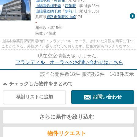
山陽本線
「
英賀保
」駅 徒歩7分
山陽電鉄網干線
「
西飾磨
」駅 徒歩23分
山陽電鉄網干線
「
夢前川
」駅 徒歩30分
兵庫県
姫路市
飾磨区山崎
174
-
築年数：築15年
階数：4階建
山陽本線英賀保駅周辺物件：フランディル オーラ。きれいな外観を簡単に保つ
ことができる、外観タイル張りとなっております。防犯対策もバッチリなマンシ
ョンタイプの物件です。初期...
現在空室情報がありません。
フランディル オーラへのお問い合わせはこちら
該当公開件数
18
件 販売数
2
件
1-18
件表示
チェックした物件をまとめて
検討リストに追加
お問い合わせ
さらに条件を絞り込む
物件リクエスト