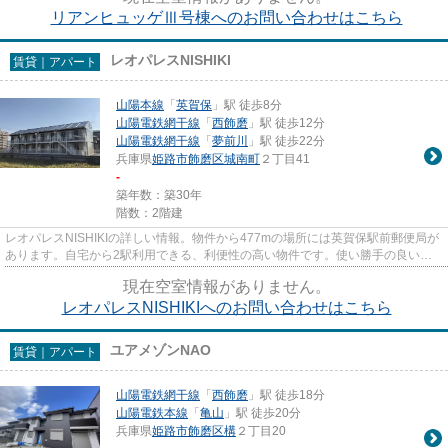
リアンヒュッゲⅢ号棟へのお問い合わせはこちら
レオパレスNISHIKI
賃貸｜アパート
山陽本線
「
英賀保
」駅 徒歩8分
山陽電鉄網干線
「
西飾磨
」駅 徒歩12分
山陽電鉄網干線
「
夢前川
」駅 徒歩22分
兵庫県
姫路市
飾磨区城南町
２丁目41
-
築年数：築30年
階数：2階建
レオパレスNISHIKIの詳しい情報。物件から477mの場所には英賀保駅前郵便局が
あります。自宅から2駅利用できる、利便性の高い物件です。使い勝手の良いア
パートでイチオシの物件です。...
現在空室情報がありません。
レオパレスNISHIKIへのお問い合わせはこちら
ユアメゾンNAO
賃貸｜アパート
山陽電鉄網干線
「
西飾磨
」駅 徒歩18分
山陽電鉄本線
「
亀山
」駅 徒歩20分
兵庫県
姫路市
飾磨区構
２丁目20