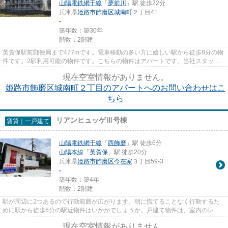
山陽電鉄網干線
「
夢前川
」駅 徒歩22分
兵庫県
姫路市
飾磨区城南町
２丁目41
-
築年数：築30年
階数：2階建
英賀保駅前郵便局まで477mです。電車移動の多い方に嬉しい駅から徒歩8分の物
件です。2駅利用可能の物件です。こちらの物件はアパートです。当社スタッフ
が地域の賃貸情報をご提供いた...
現在空室情報がありません。
姫路市飾磨区城南町２丁目のアパートへのお問い合わせはこ
ちら
リアンヒュッゲⅢ号棟
賃貸｜一戸建て
山陽電鉄網干線
「
西飾磨
」駅 徒歩6分
山陽本線
「
英賀保
」駅 徒歩20分
兵庫県
姫路市
飾磨区今在家
３丁目59-3
-
築年数：築4年
階数：2階建
駅が周辺に2つあるので行動範囲が広がります。朝に慌てることなく行動するた
めに駅から徒歩6分の駅近物件はいかがでしょうか。戸建て物件は、室内のレイ
アウトの自由度も高くお勧めで...
現在空室情報がありません。