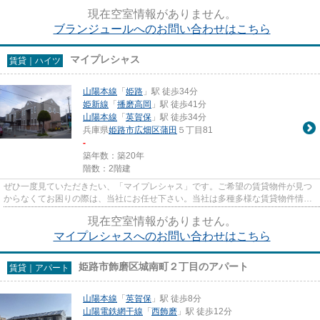
駅を選べることが、2駅利用で...
現在空室情報がありません。
ブランジュールへのお問い合わせはこちら
マイプレシャス
賃貸｜ハイツ
山陽本線
「
姫路
」駅 徒歩34分
姫新線
「
播磨高岡
」駅 徒歩41分
山陽本線
「
英賀保
」駅 徒歩34分
兵庫県
姫路市
広畑区蒲田
５丁目81
-
築年数：築20年
階数：2階建
ぜひ一度見ていただきたい、「マイプレシャス」です。ご希望の賃貸物件が見つ
からなくてお困りの際は、当社にお任せ下さい。当社は多種多様な賃貸物件情報
を取り扱っているので、きっ...
現在空室情報がありません。
マイプレシャスへのお問い合わせはこちら
姫路市飾磨区城南町２丁目のアパート
賃貸｜アパート
山陽本線
「
英賀保
」駅 徒歩8分
山陽電鉄網干線
「
西飾磨
」駅 徒歩12分