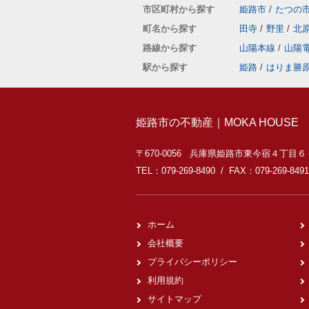
市区町村から探す
姫路市
/
たつの
町名から探す
田寺
/
野里
/
北
路線から探す
山陽本線
/
山陽
駅から探す
姫路
/
はりま勝
姫路市の不動産｜MOKA HOUSE
〒670-0056 兵庫県姫路市東今宿４丁目
TEL：079-269-8490 / FAX：079-269-8491
ホーム
会社概要
プライバシーポリシー
利用規約
サイトマップ