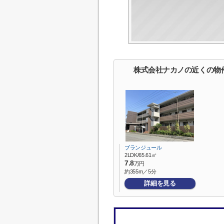
株式会社ナカノの近くの物
ブランジュール
2LDK/65.61㎡
7.8
万円
約355m／5分
詳細を見る