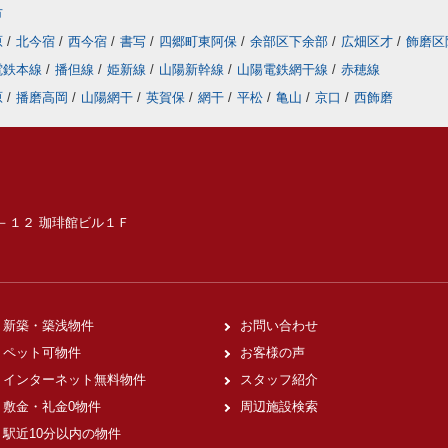
市
原
/
北今宿
/
西今宿
/
書写
/
四郷町東阿保
/
余部区下余部
/
広畑区才
/
飾磨区
電鉄本線
/
播但線
/
姫新線
/
山陽新幹線
/
山陽電鉄網干線
/
赤穂線
原
/
播磨高岡
/
山陽網干
/
英賀保
/
網干
/
平松
/
亀山
/
京口
/
西飾磨
６－１２ 珈琲館ビル１Ｆ
新築・築浅物件
お問い合わせ
ペット可物件
お客様の声
インターネット無料物件
スタッフ紹介
敷金・礼金0物件
周辺施設検索
駅近10分以内の物件