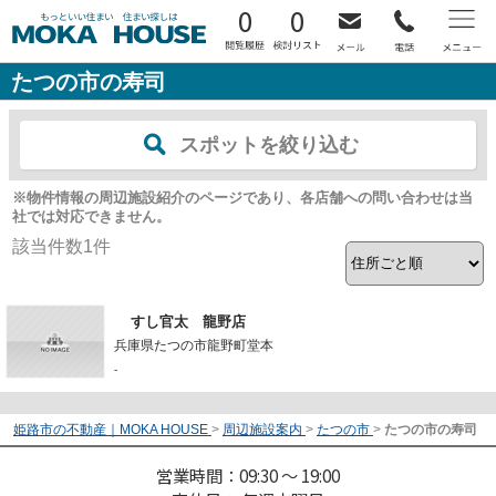
0
0
たつの市の寿司
スポットを絞り込む
※物件情報の周辺施設紹介のページであり、各店舗への問い合わせは当
社では対応できません。
該当件数
1
件
すし官太 龍野店
兵庫県たつの市龍野町堂本
-
姫路市の不動産｜MOKA HOUSE
>
周辺施設案内
>
たつの市
>
たつの市の寿司
営業時間：09:30 ～ 19:00