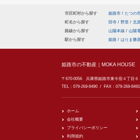
市区町村から探す
姫路市
/
たつの
町名から探す
田寺
/
野里
/
北
路線から探す
山陽本線
/
山陽
駅から探す
姫路
/
はりま勝
姫路市の不動産｜MOKA HOUSE
〒670-0056 兵庫県姫路市東今宿４丁目
TEL：079-269-8490 / FAX：079-269-8491
ホーム
会社概要
プライバシーポリシー
利用規約