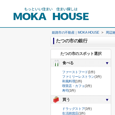
姫路市の不動産｜MOKA HOUSE
>
周辺
たつの市の銀行
たつの市のスポット選択
食べる
ファーストフード
(1件)
ファミリーレストラン
(1件)
和風料理
(1件)
喫茶店・カフェ
(1件)
寿司
(1件)
買う
ドラッグストア
(1件)
生活雑貨店
(1件)