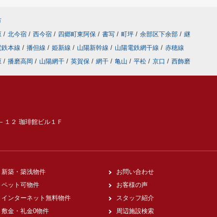
市
原
/
北今宿
/
西今宿
/
四郷町東阿保
/
書写
/
町坪
/
余部区下余部
/
継
電鉄本線
/
播但線
/
姫新線
/
山陽新幹線
/
山陽電鉄網干線
/
赤穂線
原
/
播磨高岡
/
山陽網干
/
英賀保
/
網干
/
亀山
/
平松
/
京口
/
西飾磨
６－１２ 珈琲館ビル１Ｆ
新築・築浅物件
お問い合わせ
ペット可物件
お客様の声
インターネット無料物件
スタッフ紹介
敷金・礼金0物件
周辺施設検索