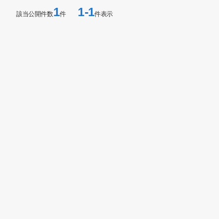
1
1-1
該当公開件数
件
件表示