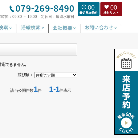
00
00
業時間：
09:30 ～ 19:00
定休日：
毎週水曜日
対応できません。
並び順：
1
1-1
該当公開件数
件
件表示