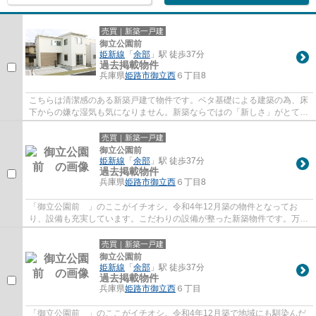
売買｜新築一戸建
御立公園前
姫新線
「
余部
」駅 徒歩37分
過去掲載物件
兵庫県
姫路市
御立西
６丁目8
こちらは清潔感のある新築戸建て物件です。ベタ基礎による建築の為、床
下からの嫌な湿気も気になりません。新築ならではの「新しさ」がとても
魅力です。快適な室内環境のある、2022年1...
売買｜新築一戸建
御立公園前
姫新線
「
余部
」駅 徒歩37分
過去掲載物件
兵庫県
姫路市
御立西
６丁目8
「御立公園前 」のここがイチオシ。令和4年12月築の物件となってお
り、設備も充実しています。こだわりの設備が整った新築物件です。万が
一、火災が起きた際も安心の準耐火構造の物件...
売買｜新築一戸建
御立公園前
姫新線
「
余部
」駅 徒歩37分
過去掲載物件
兵庫県
姫路市
御立西
６丁目
「御立公園前 」のここがイチオシ。令和4年12月築で地域にも馴染んだ