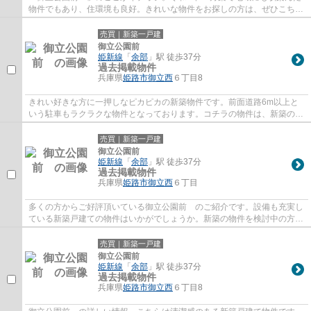
物件でもあり、住環境も良好。きれいな物件をお探しの方は、ぜひこちら
の新築物件をご覧ください。準耐火構造で建...
売買｜新築一戸建
御立公園前
姫新線
「
余部
」駅 徒歩37分
過去掲載物件
兵庫県
姫路市
御立西
６丁目8
きれい好きな方に一押しなピカピカの新築物件です。前面道路6m以上と
いう駐車もラクラクな物件となっております。コチラの物件は、新築の戸
建て物件で設備も充実しています。ベタ基礎...
売買｜新築一戸建
御立公園前
姫新線
「
余部
」駅 徒歩37分
過去掲載物件
兵庫県
姫路市
御立西
６丁目
多くの方からご好評頂いている御立公園前 のご紹介です。設備も充実し
ている新築戸建ての物件はいかがでしょうか。新築の物件を検討中の方は
ぜひ一度こちらの物件をご覧ください。懐...
売買｜新築一戸建
御立公園前
姫新線
「
余部
」駅 徒歩37分
過去掲載物件
兵庫県
姫路市
御立西
６丁目8