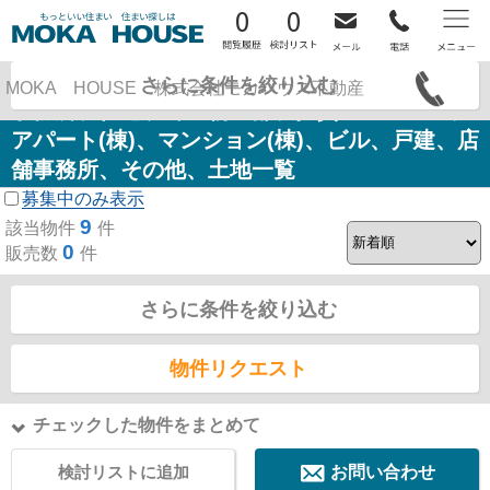
0
0
姫路市御立西 マンション、戸建、土地、店舗、
さらに条件を絞り込む
MOKA HOUSE 株式会社モカハウス不動産
事務所、住宅以外建物全部、投資マンション、
アパート(棟)、マンション(棟)、ビル、戸建、店
舗事務所、その他、土地一覧
募集中のみ表示
9
該当物件
件
0
販売数
件
さらに条件を絞り込む
物件リクエスト
チェックした物件をまとめて
検討リストに追加
お問い合わせ