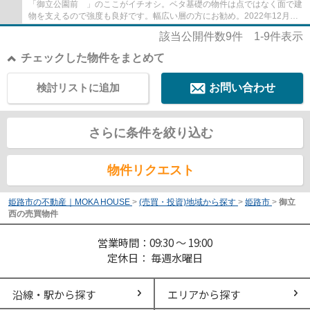
「御立公園前 」のここがイチオシ。ベタ基礎の物件は点ではなく面で建
物を支えるので強度も良好です。幅広い層の方にお勧め。2022年12月築
の室内も広々とした物件で来客応対にも安心...
該当公開件数
9
件
1-9
件表示
チェックした物件をまとめて
検討リストに追加
お問い合わせ
さらに条件を絞り込む
物件リクエスト
姫路市の不動産｜MOKA HOUSE
>
(売買・投資)地域から探す
>
姫路市
>
御立
西の売買物件
営業時間：09:30 ～ 19:00
定休日： 毎週水曜日
沿線・駅から探す
エリアから探す