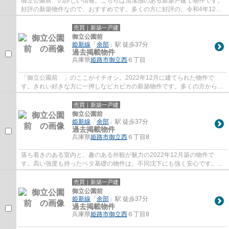
御立公園前 の詳しい情報。こちらは清潔感のある新築戸建て物件です。
好評の新築物件なので、おすすめです。多くの方に好評の、令和4年12月
築の物件です。当社では姫路市に特化した不...
売買｜新築一戸建
御立公園前
姫新線
「
余部
」駅 徒歩37分
過去掲載物件
兵庫県
姫路市
御立西
６丁目
「御立公園前 」のここがイチオシ。2022年12月に建てられた物件で
す。きれい好きな方に一押しなピカピカの新築物件です。多くの方からこ
だわり条件でいただく新築戸建ての物件です。...
売買｜新築一戸建
御立公園前
姫新線
「
余部
」駅 徒歩37分
過去掲載物件
兵庫県
姫路市
御立西
６丁目8
落ち着きのある室内と、趣のある外観が魅力の2022年12月築の物件で
す。高い強度も持ったベタ基礎の物件は、不同沈下にも強く安心です。多
くの方からこだわり条件でいただく新築戸建て...
売買｜新築一戸建
御立公園前
姫新線
「
余部
」駅 徒歩37分
過去掲載物件
兵庫県
姫路市
御立西
６丁目8