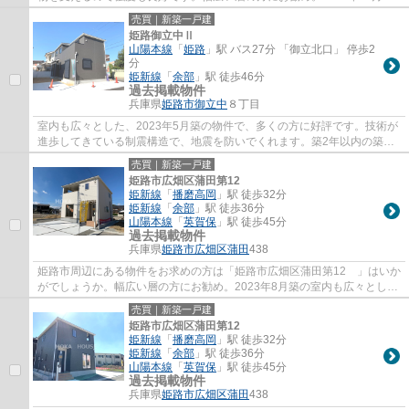
の室内も広々とした物件で来客応対にも安心...
売買｜新築一戸建
姫路御立中Ⅱ
山陽本線
「
姫路
」駅 バス27分 「御立北口」 停歩2
分
姫新線
「
余部
」駅 徒歩46分
過去掲載物件
兵庫県
姫路市
御立中
８丁目
室内も広々とした、2023年5月築の物件で、多くの方に好評です。技術が
進歩してきている制震構造で、地震を防いでくれます。築2年以内の築浅
物件です。きれいな物件をお探しの方は、ぜ...
売買｜新築一戸建
姫路市広畑区蒲田第12
姫新線
「
播磨高岡
」駅 徒歩32分
姫新線
「
余部
」駅 徒歩36分
山陽本線
「
英賀保
」駅 徒歩45分
過去掲載物件
兵庫県
姫路市
広畑区蒲田
438
姫路市周辺にある物件をお求めの方は「姫路市広畑区蒲田第12 」はいか
がでしょうか。幅広い層の方にお勧め。2023年8月築の室内も広々とした
物件で来客応対にも安心です。新築ならでは...
売買｜新築一戸建
姫路市広畑区蒲田第12
姫新線
「
播磨高岡
」駅 徒歩32分
姫新線
「
余部
」駅 徒歩36分
山陽本線
「
英賀保
」駅 徒歩45分
過去掲載物件
兵庫県
姫路市
広畑区蒲田
438