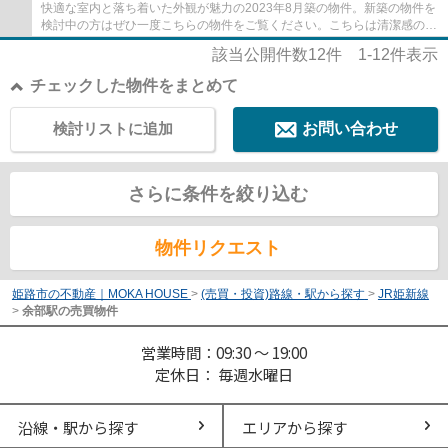
快適な室内と落ち着いた外観が魅力の2023年8月築の物件。新築の物件を
検討中の方はぜひ一度こちらの物件をご覧ください。こちらは清潔感のあ
る新築戸建て物件です。当社のスタッフが物...
該当公開件数
12
件
1-12
件表示
チェックした物件をまとめて
検討リストに追加
お問い合わせ
さらに条件を絞り込む
物件リクエスト
姫路市の不動産｜MOKA HOUSE
>
(売買・投資)路線・駅から探す
>
JR姫新線
>
余部駅の売買物件
営業時間：09:30 ～ 19:00
定休日： 毎週水曜日
沿線・駅から探す
エリアから探す