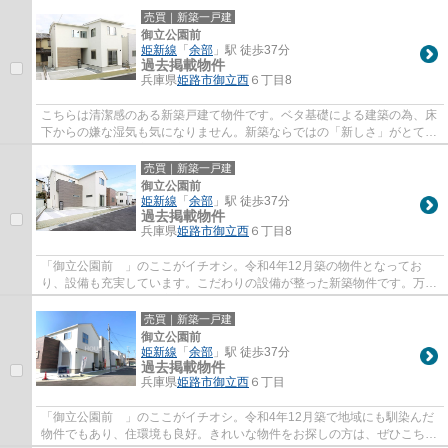
売買｜新築一戸建
御立公園前
姫新線
「
余部
」駅 徒歩37分
過去掲載物件
兵庫県
姫路市
御立西
６丁目8
こちらは清潔感のある新築戸建て物件です。ベタ基礎による建築の為、床
下からの嫌な湿気も気になりません。新築ならではの「新しさ」がとても
魅力です。快適な室内環境のある、2022年1...
売買｜新築一戸建
御立公園前
姫新線
「
余部
」駅 徒歩37分
過去掲載物件
兵庫県
姫路市
御立西
６丁目8
「御立公園前 」のここがイチオシ。令和4年12月築の物件となってお
り、設備も充実しています。こだわりの設備が整った新築物件です。万が
一、火災が起きた際も安心の準耐火構造の物件...
売買｜新築一戸建
御立公園前
姫新線
「
余部
」駅 徒歩37分
過去掲載物件
兵庫県
姫路市
御立西
６丁目
「御立公園前 」のここがイチオシ。令和4年12月築で地域にも馴染んだ
物件でもあり、住環境も良好。きれいな物件をお探しの方は、ぜひこちら