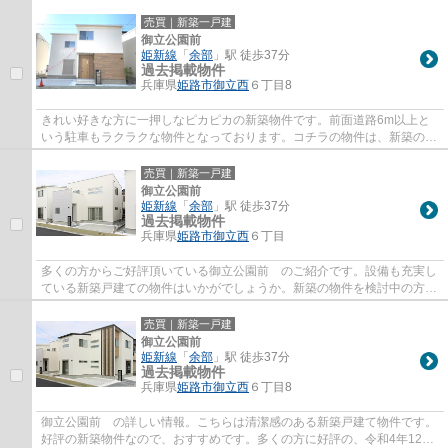
の新築物件をご覧ください。準耐火構造で建...
売買｜新築一戸建
御立公園前
姫新線
「
余部
」駅 徒歩37分
過去掲載物件
兵庫県
姫路市
御立西
６丁目8
きれい好きな方に一押しなピカピカの新築物件です。前面道路6m以上と
いう駐車もラクラクな物件となっております。コチラの物件は、新築の戸
建て物件で設備も充実しています。ベタ基礎...
売買｜新築一戸建
御立公園前
姫新線
「
余部
」駅 徒歩37分
過去掲載物件
兵庫県
姫路市
御立西
６丁目
多くの方からご好評頂いている御立公園前 のご紹介です。設備も充実し
ている新築戸建ての物件はいかがでしょうか。新築の物件を検討中の方は
ぜひ一度こちらの物件をご覧ください。懐...
売買｜新築一戸建
御立公園前
姫新線
「
余部
」駅 徒歩37分
過去掲載物件
兵庫県
姫路市
御立西
６丁目8
御立公園前 の詳しい情報。こちらは清潔感のある新築戸建て物件です。
好評の新築物件なので、おすすめです。多くの方に好評の、令和4年12月