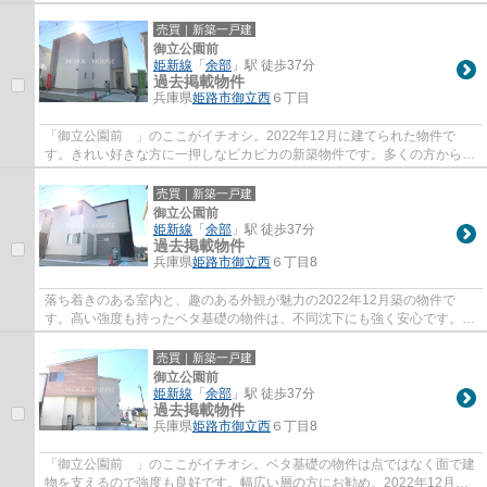
築の物件です。当社では姫路市に特化した不...
売買｜新築一戸建
御立公園前
姫新線
「
余部
」駅 徒歩37分
過去掲載物件
兵庫県
姫路市
御立西
６丁目
「御立公園前 」のここがイチオシ。2022年12月に建てられた物件で
す。きれい好きな方に一押しなピカピカの新築物件です。多くの方からこ
だわり条件でいただく新築戸建ての物件です。...
売買｜新築一戸建
御立公園前
姫新線
「
余部
」駅 徒歩37分
過去掲載物件
兵庫県
姫路市
御立西
６丁目8
落ち着きのある室内と、趣のある外観が魅力の2022年12月築の物件で
す。高い強度も持ったベタ基礎の物件は、不同沈下にも強く安心です。多
くの方からこだわり条件でいただく新築戸建て...
売買｜新築一戸建
御立公園前
姫新線
「
余部
」駅 徒歩37分
過去掲載物件
兵庫県
姫路市
御立西
６丁目8
「御立公園前 」のここがイチオシ。ベタ基礎の物件は点ではなく面で建
物を支えるので強度も良好です。幅広い層の方にお勧め。2022年12月築