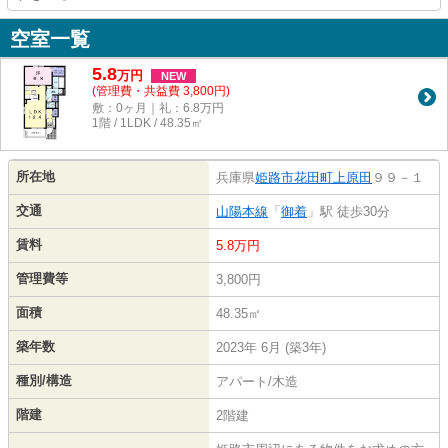
空室一覧
5.8
万
円
NEW
(管理費・共益費 3,800円)
敷：0ヶ月｜礼：6.8万円
1階 / 1LDK / 48.35㎡
所在地
兵庫県
姫路市
花田町上原田
９９－１
交通
山陽本線
「
御着
」駅 徒歩30分
賃料
5.8万円
管理費等
3,800円
面積
48.35㎡
築年数
2023年 6月 (築3年)
種別/構造
アパート/木造
階建
2階建