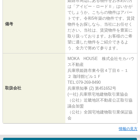
姫路市周辺にある物件をお求めの方
は「アイビー・ロードⅡ」はいかが
でしょうか。こちらの物件はアパー
トです。令和5年築の物件です。賃貸
備考
物件をお探しなら、当社にお任せく
ださい。当社は、賃貸物件を豊富に
取り扱っております。お客様のご希
望に適した物件をご紹介できるよ
う、全力で努めて参ります。
MOKA HOUSE 株式会社モカハウ
ス不動産
兵庫県姫路市東今宿４丁目６－１
２ 珈琲館ビル１Ｆ
TEL:079-269-8490
取扱会社
兵庫県知事 (2) 第451652号
(一社) 兵庫県宅地建物取引業協会
（公社）近畿地区不動産公正取引協
議会加盟
（公社）全国宅地建物取引業保証協
会
情報の見方