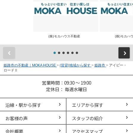
(株)モカハウス不動産
(株)モカ
前
姫路市の不動産｜MOKA HOUSE
>
(賃貸)地域から探す
>
姫路市
>
アイビー・
ロードⅡ
営業時間：09:30 ～ 19:00
定休日： 毎週水曜日
沿線・駅から探す
エリアから探す
お客様の声
スタッフの紹介
会社概要
アクセスマップ