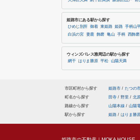
大津区天満
網干区興浜
勝原区山戸
青
姫路市にある駅から探す
ひめじ別所
御着
東姫路
姫路
手柄山
白浜の宮
妻鹿
飾磨
亀山
手柄
西飾磨
ウィンズパレス雅周辺の駅から探す
網干
はりま勝原
平松
山陽天満
市区町村から探す
姫路市
/
たつの
町名から探す
田寺
/
野里
/
北
路線から探す
山陽本線
/
山陽
駅から探す
姫路
/
はりま勝
姫路市の不動産｜MOKA HOUSE