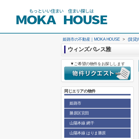
姫路市の不動産｜MOKA HOUSE
>
(賃貸
ウィンズパレス雅
▼ご希望の物件をお探しします
同じエリアの物件
姫路市
勝原区宮田
山陽本線 網干
山陽本線 はりま勝原