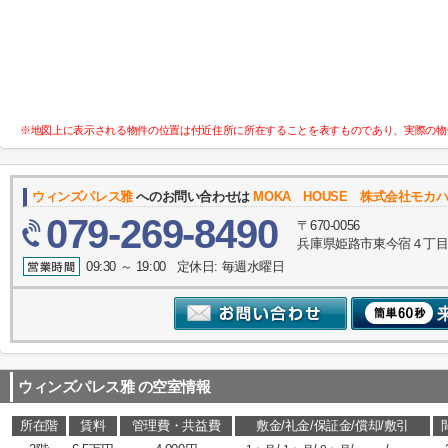
※地図上に表示される物件の位置は付近住所に所在することを表すものであり、実際の物
ウィンズパレス雅
へのお問い合わせは
MOKA HOUSE 株式会社モカ
079-269-8490
〒670-0056
兵庫県姫路市東今宿４丁目
09:30 ～ 19:00 定休日: 毎週水曜日
ウィンズパレス雅
の空室情報
所在階
賃料
管理費・共益費
敷金/礼金/保証金/償却/敷引