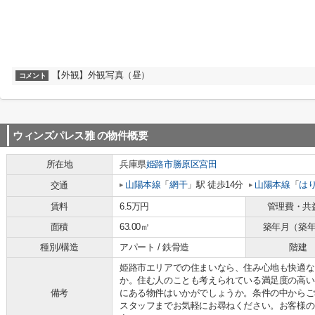
【外観】外観写真（昼）
コメント
ウィンズパレス雅
の物件概要
所在地
兵庫県
姫路市
勝原区宮田
山陽本線
「
網干
」駅 徒歩14分
山陽本線
「
は
交通
賃料
6.5万円
管理費・共
面積
63.00㎡
築年月（築
種別/構造
アパート / 鉄骨造
階建
姫路市エリアでの住まいなら、住み心地も快適な
か。住む人のことも考えられている満足度の高い
備考
にある物件はいかがでしょうか。条件の中からご
スタッフまでお気軽にお尋ねください。お客様の