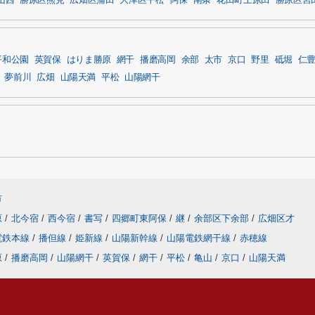
山西
勝原区熊見
広畑区蒲田
大津区平松
阿保
南条
花田町上原田
勝原区宮
平和公園
英賀保
はりま勝原
網干
播磨高岡
余部
太市
京口
野里
砥堀
仁
夢前川
広畑
山陽天満
平松
山陽網干
市
原
/
北今宿
/
西今宿
/
書写
/
四郷町東阿保
/
継
/
余部区下余部
/
広畑区才
電鉄本線
/
播但線
/
姫新線
/
山陽新幹線
/
山陽電鉄網干線
/
赤穂線
原
/
播磨高岡
/
山陽網干
/
英賀保
/
網干
/
平松
/
亀山
/
京口
/
山陽天満