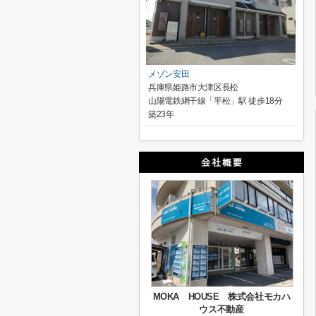
メゾン安田
兵庫県姫路市大津区長松
山陽電鉄網干線「平松」駅 徒歩18分
築23年
MOKA HOUSE 株式会社モカハ
ウス不動産