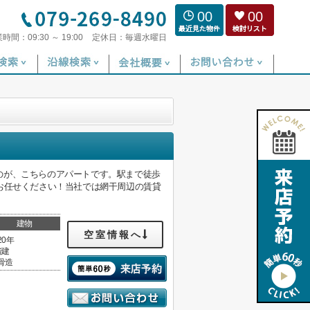
00
00
業時間：
09:30 ～ 19:00
定休日：
毎週水曜日
のが、こちらのアパートです。駅まで徒歩
お任せください！当社では網干周辺の賃貸
建物
空室情報へ
20年
階建
骨造