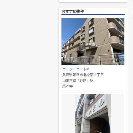
おすすめ物件
コージーコートM
兵庫県姫路市北今宿２丁目
山陽本線「姫路」駅
築29年