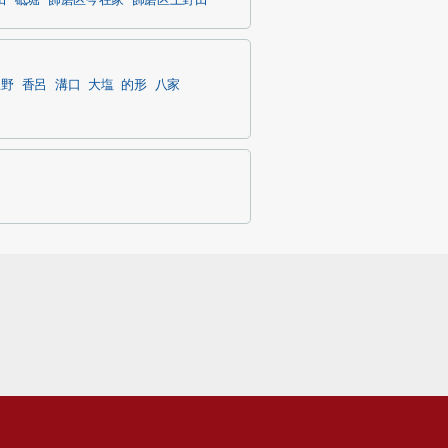
田
砥堀
飾磨区今在家
飾磨区上野田
豊野
香呂
溝口
大塩
的形
八家