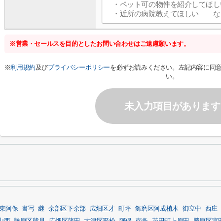
※営業・セールスを目的としたお問い合わせはご遠慮願います。
※
利用規約
及び
プライバシーポリシー
を必ずお読みください。左記内容に同
い。
未入力項目があります
東阿保
書写
継
余部区下余部
広畑区才
町坪
飾磨区阿成植木
御立中
西庄