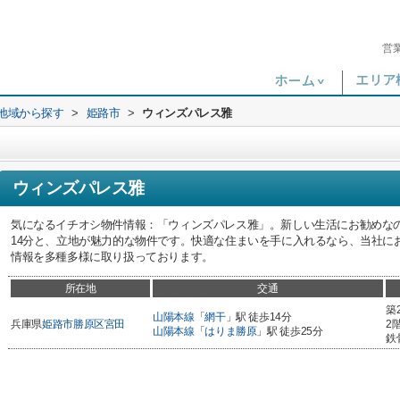
営
)地域から探す
>
姫路市
>
ウィンズパレス雅
ウィンズパレス雅
気になるイチオシ物件情報：「ウィンズパレス雅」。新しい生活にお勧めな
14分と、立地が魅力的な物件です。快適な住まいを手に入れるなら、当社に
情報を多種多様に取り扱っております。
所在地
交通
築
山陽本線
「
網干
」駅 徒歩14分
兵庫県
姫路市
勝原区宮田
2
山陽本線
「
はりま勝原
」駅 徒歩25分
鉄