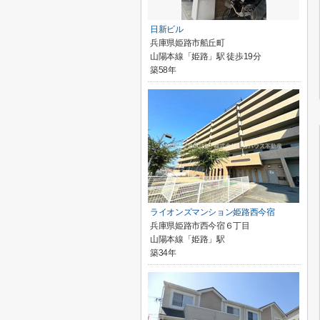
日新ビル
兵庫県姫路市船丘町
山陽本線「姫路」駅 徒歩19分
築58年
ライオンズマンション姫路西今宿
兵庫県姫路市西今宿６丁目
山陽本線「姫路」駅
築34年