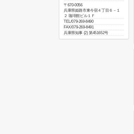
〒670-0056
兵庫県姫路市東今宿４丁目６－１
２ 珈琲館ビル１Ｆ
TEL/079-269-8490
FAX/079-269-8491
兵庫県知事 (2) 第451652号