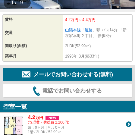
1 / 19
賃料
4.2万円～4.4万円
山陽本線
「
姫路
」駅 バス14分 「新
交通
在家本町２丁目」 停歩3分
間取り(面積)
2LDK(52.99㎡)
築年月
1993年 3月(築33年)
メールでお問い合わせする(無料)
電話でお問い合わせする
空室一覧
4.2
万
円
NEW
(管理費・共益費 2,200円)
敷：0ヶ月｜礼：0ヶ月
1階 / 2LDK / 52.99㎡