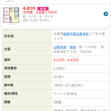
4.4
万
円
NEW
(管理費・共益費 2,200円)
敷：0ヶ月｜礼：0ヶ月
2階 / 2LDK / 52.99㎡
兵庫県
姫路市
新在家本町
２丁目８番
所在地
１２号
山陽本線
「
姫路
」駅 バス14分 「新
交通
在家本町２丁目」 停歩3分
賃料
4.2万円～4.4万円
管理費等
2,200円
面積
52.99㎡
築年数
1993年 3月 (築33年)
種別/構造
アパート/鉄骨造
階建
2階建
MOKA HOUSE 株式会社モカハウ