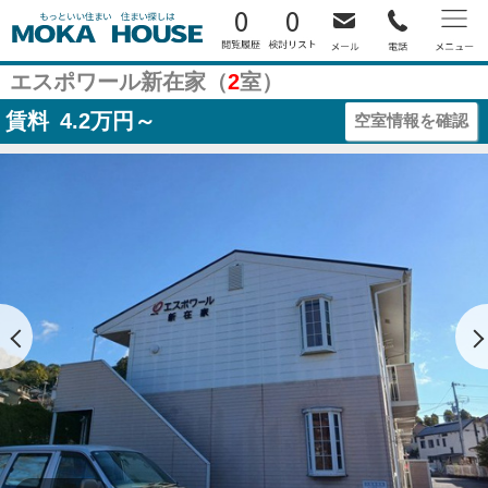
0
0
エスポワール新在家（
2
室）
賃料
4.2
万円～
空室情報を確認