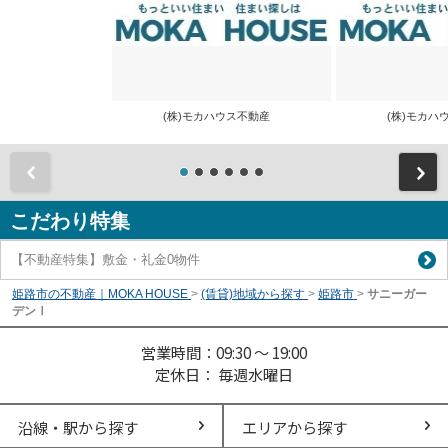
(株)モカハウス不動産
(株)モカ
前
こだわり特集
【不動産特集】敷金・礼金0物件
姫路市の不動産｜MOKA HOUSE
>
(賃貸)地域から探す
>
姫路市
>
サニーガー
デンⅠ
営業時間：09:30 ～ 19:00
定休日： 毎週水曜日
沿線・駅から探す
エリアから探す