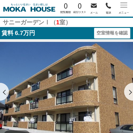
0
0
サニーガーデンⅠ（
1
室）
賃料
6.7万円
空室情報を確認