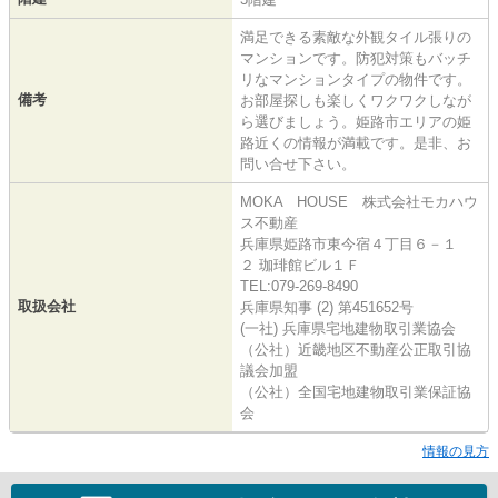
満足できる素敵な外観タイル張りの
マンションです。防犯対策もバッチ
リなマンションタイプの物件です。
備考
お部屋探しも楽しくワクワクしなが
ら選びましょう。姫路市エリアの姫
路近くの情報が満載です。是非、お
問い合せ下さい。
MOKA HOUSE 株式会社モカハウ
ス不動産
兵庫県姫路市東今宿４丁目６－１
２ 珈琲館ビル１Ｆ
TEL:079-269-8490
取扱会社
兵庫県知事 (2) 第451652号
(一社) 兵庫県宅地建物取引業協会
（公社）近畿地区不動産公正取引協
議会加盟
（公社）全国宅地建物取引業保証協
会
情報の見方