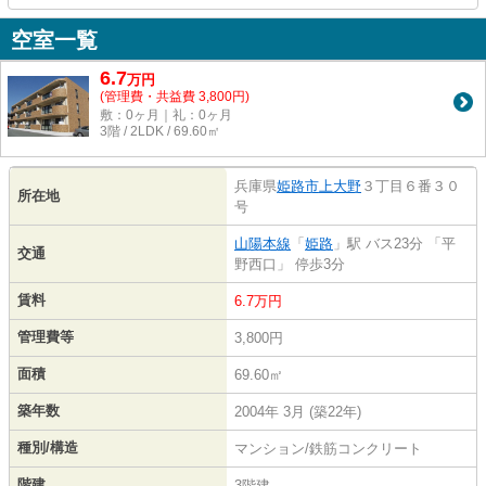
空室一覧
6.7
万
円
(管理費・共益費 3,800円)
敷：0ヶ月｜礼：0ヶ月
3階 / 2LDK / 69.60㎡
兵庫県
姫路市
上大野
３丁目６番３０
所在地
号
山陽本線
「
姫路
」駅 バス23分 「平
交通
野西口」 停歩3分
賃料
6.7万円
管理費等
3,800円
面積
69.60㎡
築年数
2004年 3月 (築22年)
種別/構造
マンション/鉄筋コンクリート
階建
3階建