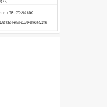
さい。
１Ｆ
TEL:079-269-8490
）近畿地区不動産公正取引協議会加盟、