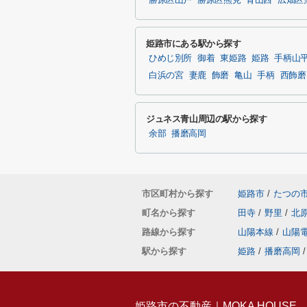
勝原区山戸
勝原区熊見
青山西
広畑区
姫路市にある駅から探す
ひめじ別所
御着
東姫路
姫路
手柄山
白浜の宮
妻鹿
飾磨
亀山
手柄
西飾磨
ジュネス青山周辺の駅から探す
余部
播磨高岡
市区町村から探す
姫路市
/
たつの
町名から探す
田寺
/
野里
/
北
路線から探す
山陽本線
/
山陽
駅から探す
姫路
/
播磨高岡
/
姫路市の不動産｜MOKA HOUSE