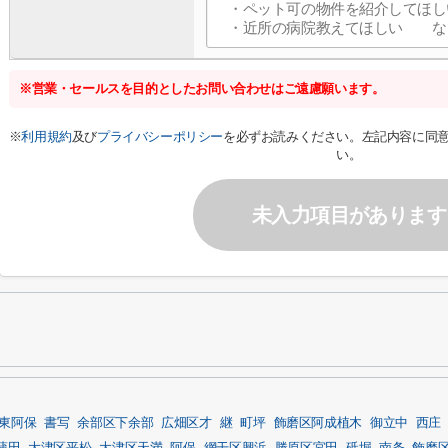
※営業・セールスを目的としたお問い合わせはご遠慮願います。
※
利用規約
及び
プライバシーポリシー
を必ずお読みください。左記内容に同
い。
未入力項目があります
東阿保
書写
余部区下余部
広畑区才
継
町坪
飾磨区阿成植木
御立中
西庄