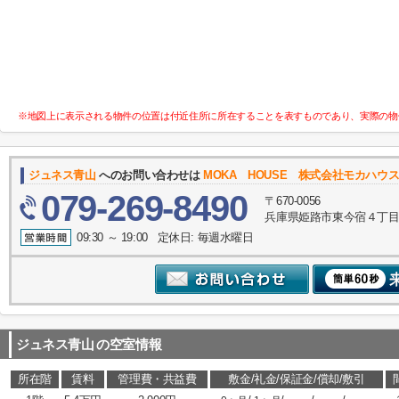
※地図上に表示される物件の位置は付近住所に所在することを表すものであり、実際の物
ジュネス青山
へのお問い合わせは
MOKA HOUSE 株式会社モカハウ
079-269-8490
〒670-0056
兵庫県姫路市東今宿４丁目
09:30 ～ 19:00 定休日: 毎週水曜日
ジュネス青山
の空室情報
所在階
賃料
管理費・共益費
敷金/礼金/保証金/償却/敷引