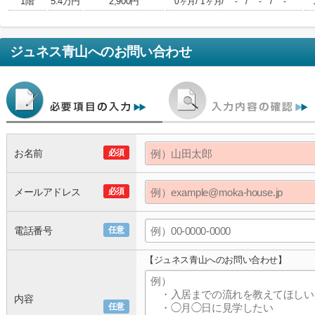
1階
5.4万円
2,900円
/
/
/
/
0ヶ月
1ヶ月
-
-
-
ジュネス青山
へのお問い合わせ
お名前
必須
メールアドレス
必須
電話番号
任意
【ジュネス青山へのお問い合わせ】
内容
任意