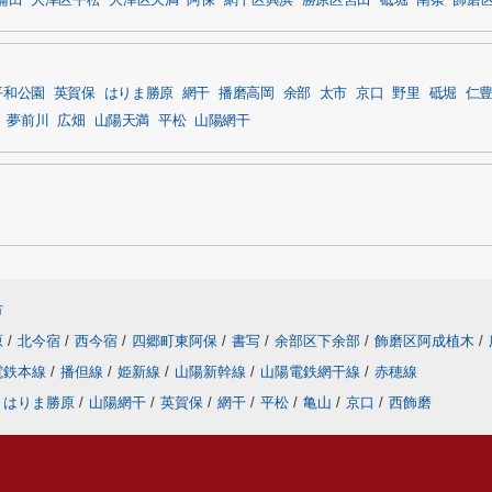
蒲田
大津区平松
大津区天満
阿保
網干区興浜
勝原区宮田
砥堀
南条
飾磨
平和公園
英賀保
はりま勝原
網干
播磨高岡
余部
太市
京口
野里
砥堀
仁
夢前川
広畑
山陽天満
平松
山陽網干
市
原
/
北今宿
/
西今宿
/
四郷町東阿保
/
書写
/
余部区下余部
/
飾磨区阿成植木
/
電鉄本線
/
播但線
/
姫新線
/
山陽新幹線
/
山陽電鉄網干線
/
赤穂線
はりま勝原
/
山陽網干
/
英賀保
/
網干
/
平松
/
亀山
/
京口
/
西飾磨