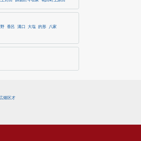
区上野田
飾磨区今在家
花田町上原田
豊野
香呂
溝口
大塩
的形
八家
広畑区才