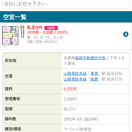
当社にお任せ下さい。
空室一覧
5.3
万
円
NEW
(管理費・共益費 2,200円)
敷：0ヶ月｜礼：0ヶ月
2階 / 3DK / 65.07㎡
兵庫県
姫路市
飾磨区中島
１丁目３９
所在地
５番地
山陽電鉄本線
「
妻鹿
」駅 徒歩13分
交通
山陽電鉄本線
「
飾磨
」駅 徒歩17分
賃料
5.3万円
管理費等
2,200円
面積
65.07㎡
築年数
2001年 9月 (築24年)
種別/構造
アパート/鉄骨造