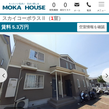
0
0
スカイコーポラスⅡ（
1
室）
賃料
5.3万円
空室情報を確認