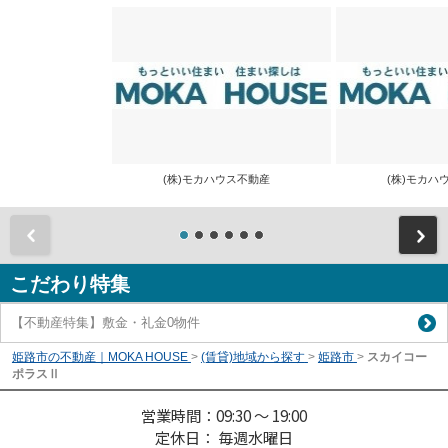
(株)モカハウス不動産
(株)モカ
前
こだわり特集
【不動産特集】敷金・礼金0物件
姫路市の不動産｜MOKA HOUSE
>
(賃貸)地域から探す
>
姫路市
>
スカイコー
ポラスⅡ
営業時間：09:30 ～ 19:00
定休日： 毎週水曜日