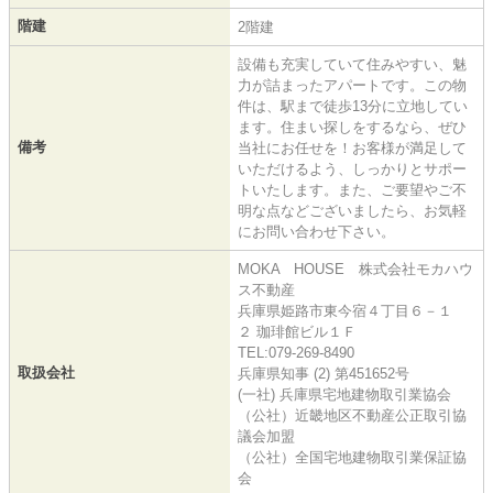
階建
2階建
設備も充実していて住みやすい、魅
力が詰まったアパートです。この物
件は、駅まで徒歩13分に立地してい
ます。住まい探しをするなら、ぜひ
備考
当社にお任せを！お客様が満足して
いただけるよう、しっかりとサポー
トいたします。また、ご要望やご不
明な点などございましたら、お気軽
にお問い合わせ下さい。
MOKA HOUSE 株式会社モカハウ
ス不動産
兵庫県姫路市東今宿４丁目６－１
２ 珈琲館ビル１Ｆ
TEL:079-269-8490
取扱会社
兵庫県知事 (2) 第451652号
(一社) 兵庫県宅地建物取引業協会
（公社）近畿地区不動産公正取引協
議会加盟
（公社）全国宅地建物取引業保証協
会