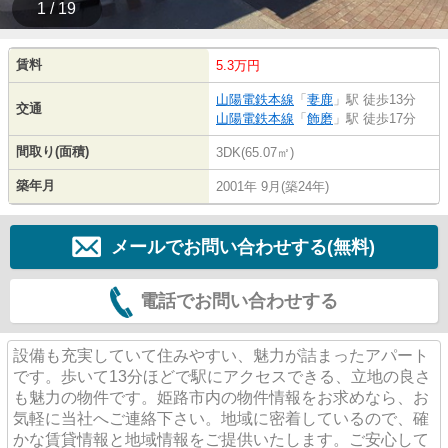
1 / 19
賃料
5.3万円
山陽電鉄本線
「
妻鹿
」駅 徒歩13分
交通
山陽電鉄本線
「
飾磨
」駅 徒歩17分
間取り(面積)
3DK(65.07㎡)
築年月
2001年 9月(築24年)
メールでお問い合わせする(無料)
電話でお問い合わせする
設備も充実していて住みやすい、魅力が詰まったアパート
です。歩いて13分ほどで駅にアクセスできる、立地の良さ
も魅力の物件です。姫路市内の物件情報をお求めなら、お
気軽に当社へご連絡下さい。地域に密着しているので、確
かな賃貸情報と地域情報をご提供いたします。ご安心して