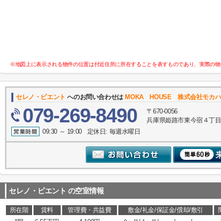
※地図上に表示される物件の位置は付近住所に所在することを表すものであり、実際の物
セレノ・ビエント
へのお問い合わせは
MOKA HOUSE 株式会社モカ
079-269-8490
〒670-0056
兵庫県姫路市東今宿４丁目
09:30 ～ 19:00 定休日: 毎週水曜日
セレノ・ビエント
の空室情報
所在階
賃料
管理費・共益費
敷金/礼金/保証金/償却/敷引