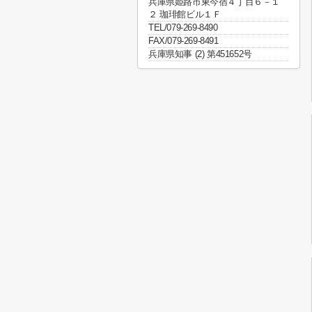
兵庫県姫路市東今宿４丁目６－１
２ 珈琲館ビル１Ｆ
TEL/079-269-8490
FAX/079-269-8491
兵庫県知事 (2) 第451652号