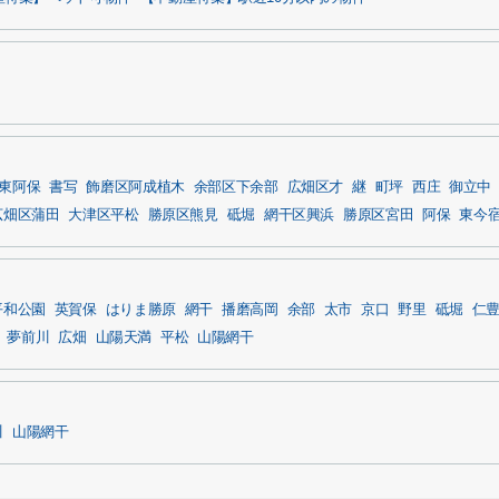
東阿保
書写
飾磨区阿成植木
余部区下余部
広畑区才
継
町坪
西庄
御立中
広畑区蒲田
大津区平松
勝原区熊見
砥堀
網干区興浜
勝原区宮田
阿保
東今
平和公園
英賀保
はりま勝原
網干
播磨高岡
余部
太市
京口
野里
砥堀
仁
夢前川
広畑
山陽天満
平松
山陽網干
川
山陽網干