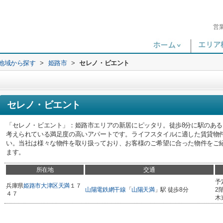
営
)地域から探す
>
姫路市
>
セレノ・ビエント
セレノ・ビエント
「セレノ・ビエント」：姫路市エリアの新居にピッタリ。徒歩8分に駅のあ
考えられている満足度の高いアパートです。ライフスタイルに適した賃貸物
い。当社は様々な物件を取り扱っており、お客様のご希望に合った物件をご
ます。
所在地
交通
予
兵庫県
姫路市
大津区天満
１７
山陽電鉄網干線
「
山陽天満
」駅 徒歩8分
2
４７
木