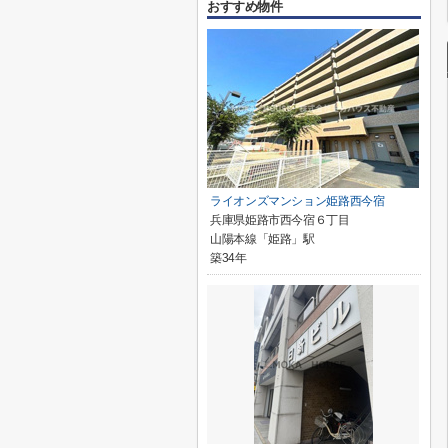
おすすめ物件
ライオンズマンション姫路西今宿
兵庫県姫路市西今宿６丁目
山陽本線「姫路」駅
築34年