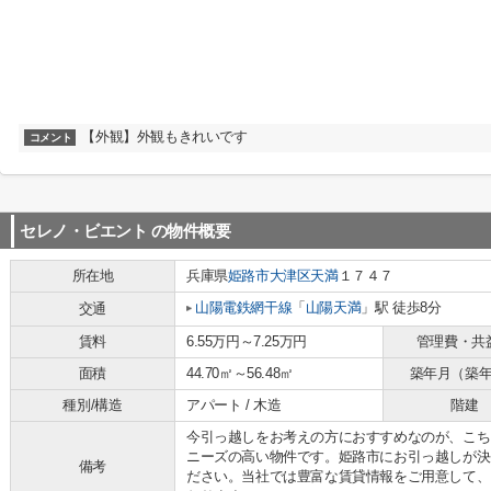
【外観】外観もきれいです
コメント
セレノ・ビエント
の物件概要
所在地
兵庫県
姫路市
大津区天満
１７４７
山陽電鉄網干線
「
山陽天満
」駅 徒歩8分
交通
賃料
6.55万円～7.25万円
管理費・共
面積
44.70㎡～56.48㎡
築年月（築
種別/構造
アパート / 木造
階建
今引っ越しをお考えの方におすすめなのが、こち
ニーズの高い物件です。姫路市にお引っ越しが決
備考
ださい。当社では豊富な賃貸情報をご用意して、