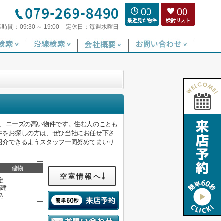
00
00
業時間：
09:30 ～ 19:00
定休日：
毎週水曜日
る、ニーズの高い物件です。住む人のことも
件をお探しの方は、ぜひ当社にお任せ下さ
紹介できるようスタッフ一同努めてまいり
建物
空室情報へ
定
階建
造