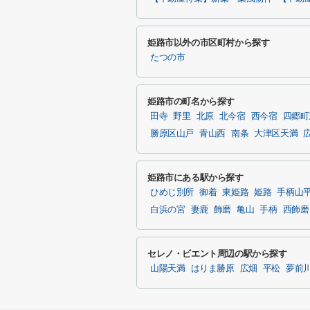
姫路市以外の市区町村から探す
たつの市
姫路市の町名から探す
田寺
野里
北原
北今宿
西今宿
四郷町
勝原区山戸
青山西
南条
大津区天満
姫路市にある駅から探す
ひめじ別所
御着
東姫路
姫路
手柄山
白浜の宮
妻鹿
飾磨
亀山
手柄
西飾磨
セレノ・ビエント周辺の駅から探す
山陽天満
はりま勝原
広畑
平松
夢前