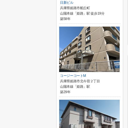
日新ビル
兵庫県姫路市船丘町
山陽本線「姫路」駅 徒歩19分
築58年
コージーコートM
兵庫県姫路市北今宿２丁目
山陽本線「姫路」駅
築29年