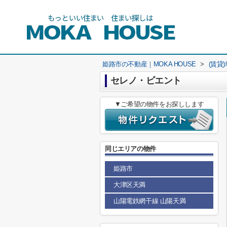
姫路市の不動産｜MOKA HOUSE
>
(賃貸
セレノ・ビエント
▼ご希望の物件をお探しします
同じエリアの物件
姫路市
大津区天満
山陽電鉄網干線 山陽天満