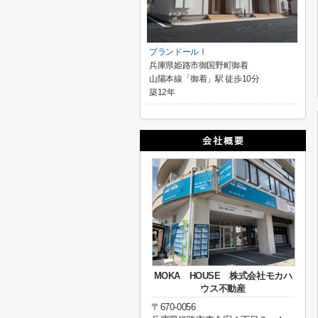
プランドールⅠ
兵庫県姫路市御国野町御着
山陽本線「御着」駅 徒歩10分
築12年
MOKA HOUSE 株式会社モカハ
ウス不動産
〒670-0056