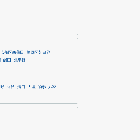
広畑区西蒲田
勝原区朝日谷
宿
飯田
北平野
豊野
香呂
溝口
大塩
的形
八家