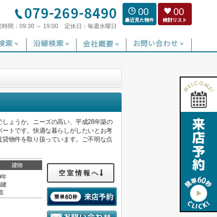
00
00
業時間：
09:30 ～ 19:00
定休日：
毎週水曜日
しょうか。ニーズの高い、平成28年築の
パートです。快適な暮らしがしたいとお考
賃貸物件を取り扱っています。ご不明な点
建物
空室情報へ
9年
階建
造