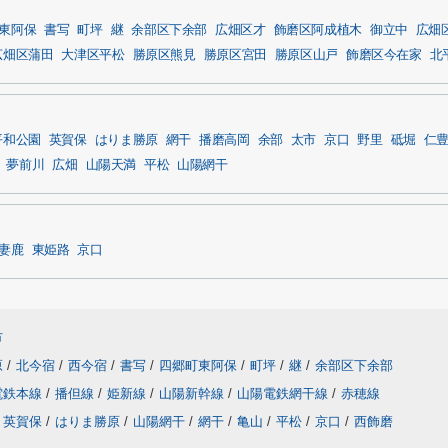
東阿保
書写
町坪
継
余部区下余部
広畑区才
飾磨区阿成植木
御立中
広畑
広畑区蒲田
大津区平松
勝原区熊見
勝原区宮田
勝原区山戸
飾磨区今在家
北
平和公園
英賀保
はりま勝原
網干
播磨高岡
余部
太市
京口
野里
砥堀
仁
夢前川
広畑
山陽天満
平松
山陽網干
妻鹿
東姫路
京口
市
原
/
北今宿
/
西今宿
/
書写
/
四郷町東阿保
/
町坪
/
継
/
余部区下余部
電鉄本線
/
播但線
/
姫新線
/
山陽新幹線
/
山陽電鉄網干線
/
赤穂線
英賀保
/
はりま勝原
/
山陽網干
/
網干
/
亀山
/
平松
/
京口
/
西飾磨