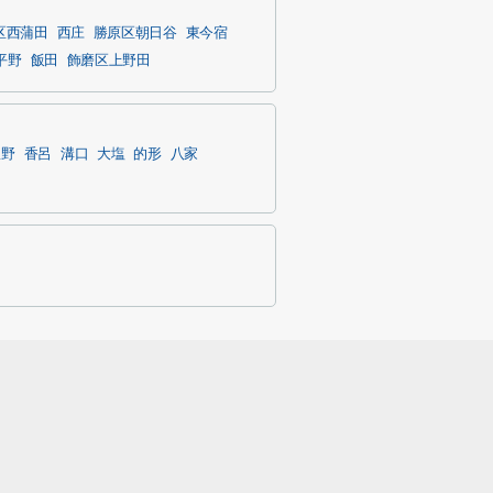
区西蒲田
西庄
勝原区朝日谷
東今宿
平野
飯田
飾磨区上野田
豊野
香呂
溝口
大塩
的形
八家