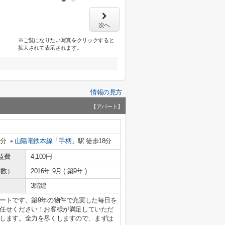
次へ
※ご覧になりたい写真をクリックすると
拡大されて表示されます。
情報の見方
【アパート】
4分
山陽電鉄本線
「
手柄
」駅 徒歩18分
益費
4,100円
年数）
2016年 9月 ( 築9年 )
3階建
ートです。築9年の物件で充実した毎日を
任せください！お客様が満足していただ
します。全力を尽くしますので、まずは