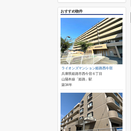
おすすめ物件
ライオンズマンション姫路西今宿
兵庫県姫路市西今宿６丁目
山陽本線「姫路」駅
築34年