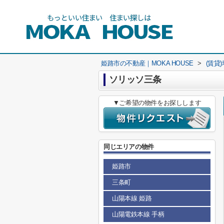
姫路市の不動産｜MOKA HOUSE
>
(賃貸
ソリッソ三条
▼ご希望の物件をお探しします
同じエリアの物件
姫路市
三条町
山陽本線 姫路
山陽電鉄本線 手柄