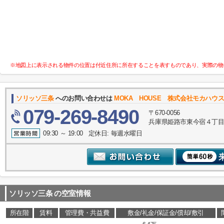
※地図上に表示される物件の位置は付近住所に所在することを表すものであり、実際の物
ソリッソ三条
へのお問い合わせは
MOKA HOUSE 株式会社モカハウ
079-269-8490
〒670-0056
兵庫県姫路市東今宿４丁目
09:30 ～ 19:00 定休日: 毎週水曜日
ソリッソ三条
の空室情報
所在階
賃料
管理費・共益費
敷金/礼金/保証金/償却/敷引