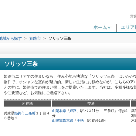
営
)地域から探す
>
姫路市
>
ソリッソ三条
ソリッソ三条
姫路市エリアでの住まいなら、住み心地も快適な「ソリッソ三条」はいかがで
物件で、オシャレな室内が魅力的。新しい生活にお勧めなのが、こちらのア
えの方に、姫路市での住まい探しをご提案いたします。当社は、多種多様な
やご要望など、お気軽にご連絡下さい。
所在地
交通
山陽本線
「
姫路
」駅 バス11分 「三条町」 停歩4
築
兵庫県
姫路市
三条町
１丁目４
分
3
６番地２
山陽電鉄本線
「
手柄
」駅 徒歩18分
木