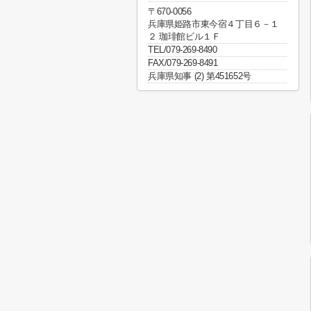
〒670-0056
兵庫県姫路市東今宿４丁目６－１
２ 珈琲館ビル１Ｆ
TEL/079-269-8490
FAX/079-269-8491
兵庫県知事 (2) 第451652号