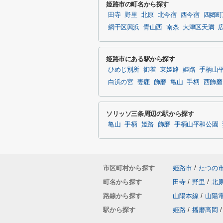
姫路市の町名から探す
田寺
野里
北原
北今宿
西今宿
四郷町
網干区興浜
青山西
南条
大津区天満
姫路市にある駅から探す
ひめじ別所
御着
東姫路
姫路
手柄山
白浜の宮
妻鹿
飾磨
亀山
手柄
西飾磨
ソリッソ三条周辺の駅から探す
亀山
手柄
姫路
飾磨
手柄山平和公園
市区町村から探す
姫路市
/
たつの
町名から探す
田寺
/
野里
/
北
路線から探す
山陽本線
/
山陽
駅から探す
姫路
/
播磨高岡
/