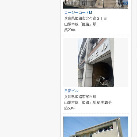
コージーコートM
兵庫県姫路市北今宿２丁目
山陽本線「姫路」駅
築29年
日新ビル
兵庫県姫路市船丘町
山陽本線「姫路」駅 徒歩19分
築58年