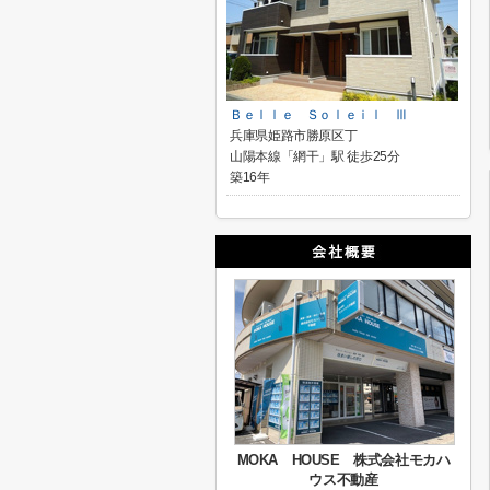
Ｂｅｌｌｅ Ｓｏｌｅｉｌ Ⅲ
兵庫県姫路市勝原区丁
山陽本線「網干」駅 徒歩25分
築16年
MOKA HOUSE 株式会社モカハ
ウス不動産