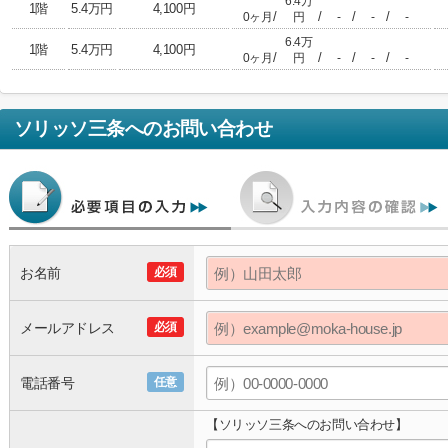
6.4万
1階
5.4万円
4,100円
/
/
/
/
0ヶ月
円
-
-
-
6.4万
1階
5.4万円
4,100円
/
/
/
/
0ヶ月
円
-
-
-
ソリッソ三条
へのお問い合わせ
お名前
必須
メールアドレス
必須
電話番号
任意
【ソリッソ三条へのお問い合わせ】