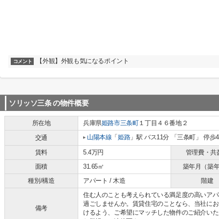
【外観】外観も気になるポイント
コメント
ソリッソ三条
の物件概要
所在地
兵庫県
姫路市
三条町
１丁目４６番地２
山陽本線
「
姫路
」駅 バス11分 「三条町」 停歩
交通
賃料
5.4万円
管理費・共
面積
31.65㎡
築年月（築
種別/構造
アパート / 木造
階建
住む人のことも考えられている満足度の高いアパ
過ごしませんか。賃貸住宅のことなら、当社にお
備考
けるよう、ご希望にマッチした物件のご紹介いた