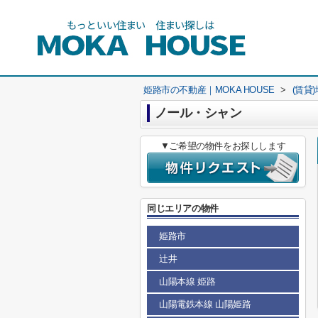
姫路市の不動産｜MOKA HOUSE
>
(賃貸
ノール・シャン
▼ご希望の物件をお探しします
同じエリアの物件
姫路市
辻井
山陽本線 姫路
山陽電鉄本線 山陽姫路