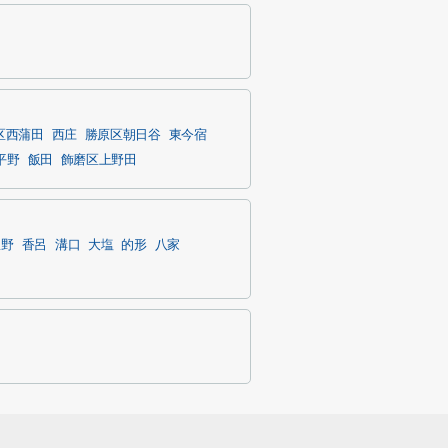
区西蒲田
西庄
勝原区朝日谷
東今宿
平野
飯田
飾磨区上野田
豊野
香呂
溝口
大塩
的形
八家