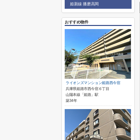
姫新線 播磨高岡
おすすめ物件
ライオンズマンション姫路西今宿
兵庫県姫路市西今宿６丁目
山陽本線「姫路」駅
築34年