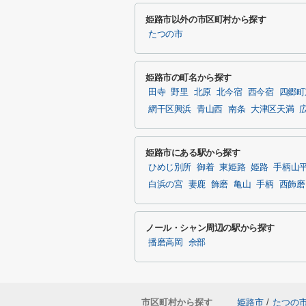
姫路市以外の市区町村から探す
たつの市
姫路市の町名から探す
田寺
野里
北原
北今宿
西今宿
四郷町
網干区興浜
青山西
南条
大津区天満
姫路市にある駅から探す
ひめじ別所
御着
東姫路
姫路
手柄山
白浜の宮
妻鹿
飾磨
亀山
手柄
西飾磨
ノール・シャン周辺の駅から探す
播磨高岡
余部
市区町村から探す
姫路市
/
たつの