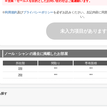
※営業・セールスを目的としたお問い合わせはご遠慮願います。
※
利用規約
及び
プライバシーポリシー
を必ずお読みください。左記内容に同
い。
未入力項目があります
ノール・シャン
の過去に掲載したお部屋
所在階
間取り
専有面積
1階
***
***
2階
***
***
ら探す