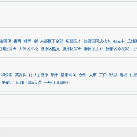
東阿保
書写
町坪
継
余部区下余部
広畑区才
飾磨区阿成植木
御立中
広畑
広畑区蒲田
大津区平松
勝原区熊見
勝原区宮田
勝原区山戸
飾磨区今在家
北
平和公園
英賀保
はりま勝原
網干
播磨高岡
余部
太市
京口
野里
砥堀
仁
夢前川
広畑
山陽天満
平松
山陽網干
市