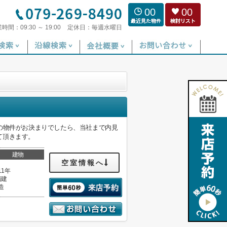
00
00
業時間：
09:30 ～ 19:00
定休日：
毎週水曜日
の物件がお決まりでしたら、当社まで内見
て頂きます。
建物
空室情報へ
11年
階建
造