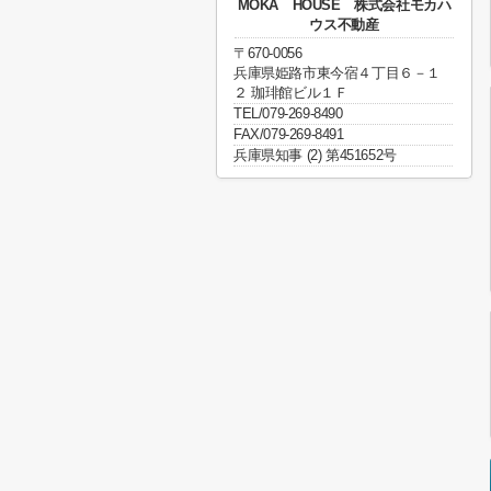
MOKA HOUSE 株式会社モカハ
ウス不動産
〒670-0056
兵庫県姫路市東今宿４丁目６－１
２ 珈琲館ビル１Ｆ
TEL/079-269-8490
FAX/079-269-8491
兵庫県知事 (2) 第451652号