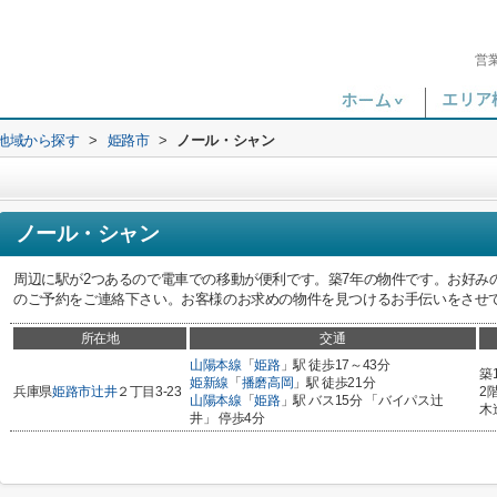
営
)地域から探す
>
姫路市
>
ノール・シャン
ノール・シャン
周辺に駅が2つあるので電車での移動が便利です。築7年の物件です。お好み
のご予約をご連絡下さい。お客様のお求めの物件を見つけるお手伝いをさせ
所在地
交通
山陽本線
「
姫路
」駅 徒歩17～43分
築
姫新線
「
播磨高岡
」駅 徒歩21分
兵庫県
姫路市
辻井
２丁目3-23
2
山陽本線
「
姫路
」駅 バス15分 「バイパス辻
木
井」 停歩4分