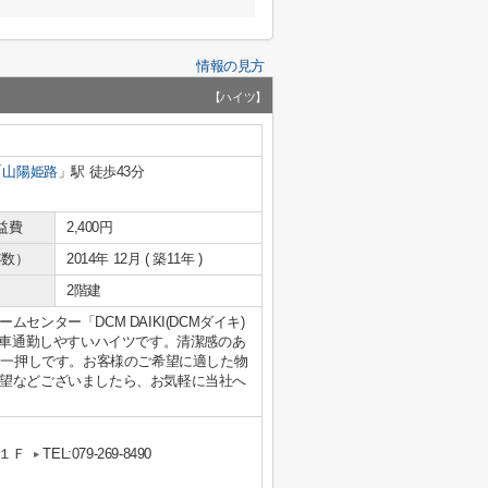
情報の見方
【ハイツ】
「
山陽姫路
」駅 徒歩43分
益費
2,400円
年数）
2014年 12月 ( 築11年 )
2階建
ンター「DCM DAIKI(DCMダイキ)
電車通勤しやすいハイツです。清潔感のあ
、一押しです。お客様のご希望に適した物
望などございましたら、お気軽に当社へ
１Ｆ
TEL:079-269-8490