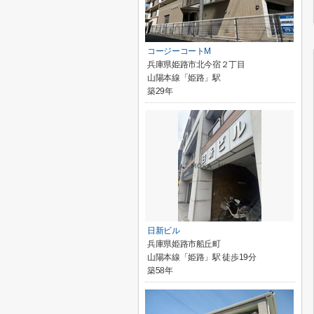
コージーコートM
兵庫県姫路市北今宿２丁目
山陽本線「姫路」駅
築29年
日新ビル
兵庫県姫路市船丘町
山陽本線「姫路」駅 徒歩19分
築58年