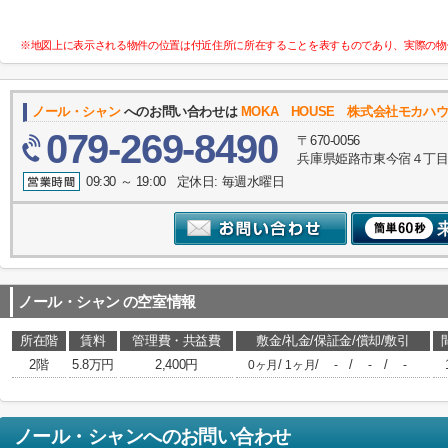
※地図上に表示される物件の位置は付近住所に所在することを表すものであり、実際の物
ノール・シャン
へのお問い合わせは
MOKA HOUSE 株式会社モカハ
079-269-8490
〒670-0056
兵庫県姫路市東今宿４丁目
09:30 ～ 19:00 定休日: 毎週水曜日
ノール・シャン
の空室情報
所在階
賃料
管理費・共益費
敷金/礼金/保証金/償却/敷引
2階
5.8万円
2,400円
/
/
/
/
0ヶ月
1ヶ月
-
-
-
ノール・シャン
へのお問い合わせ