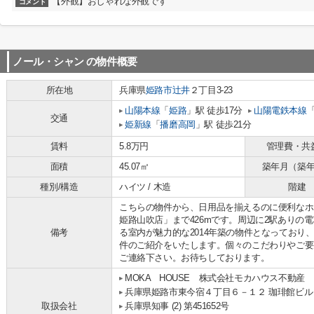
【外観】おしゃれな外観です
コメント
ノール・シャン
の物件概要
所在地
兵庫県
姫路市
辻井
２丁目3-23
山陽本線
「
姫路
」駅 徒歩17分
山陽電鉄本線
交通
姫新線
「
播磨高岡
」駅 徒歩21分
賃料
5.8万円
管理費・共
面積
45.07㎡
築年月（築
種別/構造
ハイツ / 木造
階建
こちらの物件から、日用品を揃えるのに便利なホームセ
姫路山吹店」まで426mです。周辺に2駅ありの
備考
る室内が魅力的な2014年築の物件となっており
件のご紹介をいたします。個々のこだわりやご要
ご連絡下さい。お待ちしております。
MOKA HOUSE 株式会社モカハウス不動産
兵庫県姫路市東今宿４丁目６－１２ 珈琲館ビル
取扱会社
兵庫県知事 (2) 第451652号