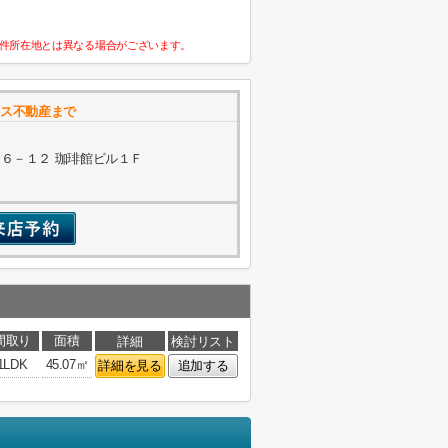
件所在地とは異なる場合がございます。
ウス不動産まで
６－１２ 珈琲館ビル１Ｆ
間取り
面積
詳細
検討リスト
1LDK
45.07㎡
詳細を見る
追加する