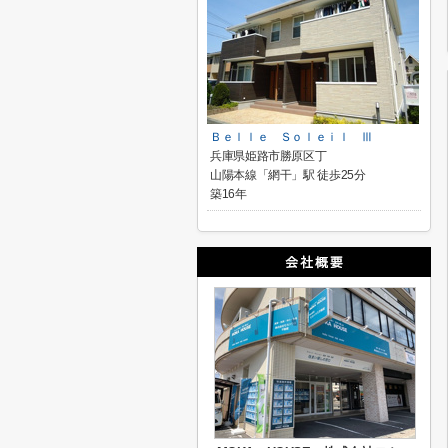
Ｂｅｌｌｅ Ｓｏｌｅｉｌ Ⅲ
兵庫県姫路市勝原区丁
山陽本線「網干」駅 徒歩25分
築16年