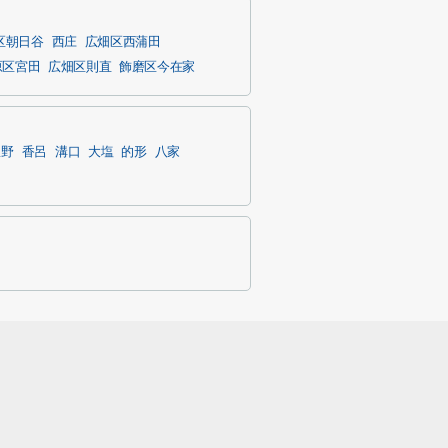
区朝日谷
西庄
広畑区西蒲田
原区宮田
広畑区則直
飾磨区今在家
豊野
香呂
溝口
大塩
的形
八家