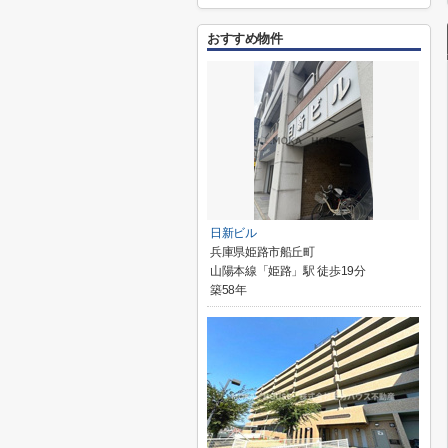
おすすめ物件
日新ビル
兵庫県姫路市船丘町
山陽本線「姫路」駅 徒歩19分
築58年