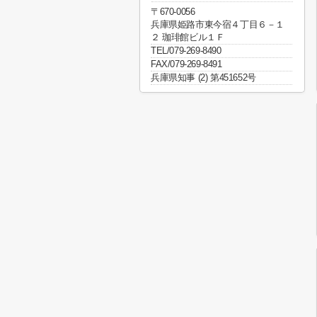
〒670-0056
兵庫県姫路市東今宿４丁目６－１
２ 珈琲館ビル１Ｆ
TEL/079-269-8490
FAX/079-269-8491
兵庫県知事 (2) 第451652号