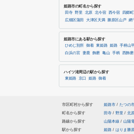
姫路市の町名から探す
田寺
野里
北原
北今宿
西今宿
四郷町
広畑区蒲田
大津区天満
勝原区山戸
網
姫路市にある駅から探す
ひめじ別所
御着
東姫路
姫路
手柄山
白浜の宮
妻鹿
飾磨
亀山
手柄
西飾磨
ハイツ渚周辺の駅から探す
東姫路
京口
姫路
御着
市区町村から探す
姫路市
/
たつの
町名から探す
田寺
/
野里
/
北
路線から探す
山陽本線
/
山陽
駅から探す
姫路
/
はりま勝