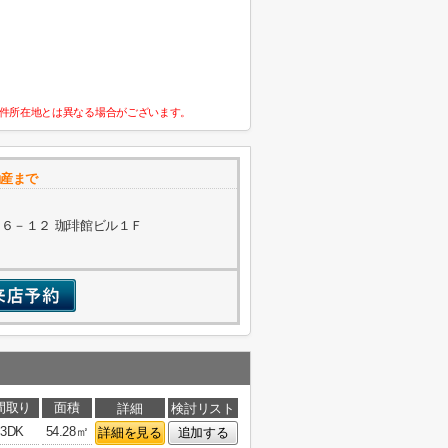
件所在地とは異なる場合がございます。
動産まで
６－１２ 珈琲館ビル１Ｆ
間取り
面積
詳細
検討リスト
3DK
54.28㎡
詳細を見る
追加する