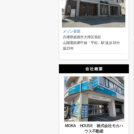
メゾン安田
兵庫県姫路市大津区長松
山陽電鉄網干線「平松」駅 徒歩18分
築23年
MOKA HOUSE 株式会社モカハ
ウス不動産