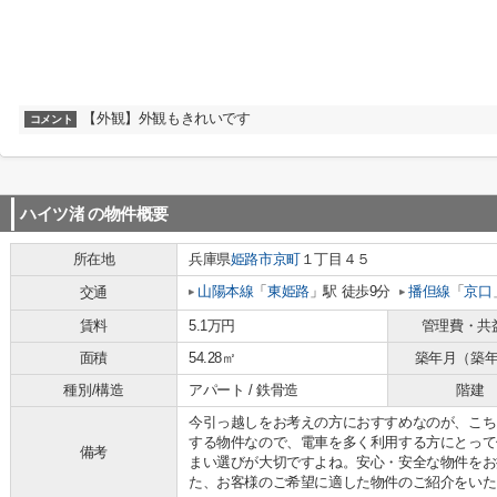
【外観】外観もきれいです
コメント
ハイツ渚
の物件概要
所在地
兵庫県
姫路市
京町
１丁目４５
山陽本線
「
東姫路
」駅 徒歩9分
播但線
「
京口
交通
賃料
5.1万円
管理費・共
面積
54.28㎡
築年月（築
種別/構造
アパート / 鉄骨造
階建
今引っ越しをお考えの方におすすめなのが、こち
する物件なので、電車を多く利用する方にとって
備考
まい選びが大切ですよね。安心・安全な物件をお
た、お客様のご希望に適した物件のご紹介をいた