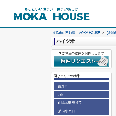
姫路市の不動産｜MOKA HOUSE
>
(賃貸
ハイツ渚
▼ご希望の物件をお探しします
同じエリアの物件
姫路市
京町
山陽本線 東姫路
播但線 京口