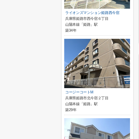
ライオンズマンション姫路西今宿
兵庫県姫路市西今宿６丁目
山陽本線「姫路」駅
築34年
コージーコートM
兵庫県姫路市北今宿２丁目
山陽本線「姫路」駅
築29年