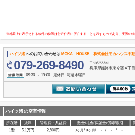
※地図上に表示される物件の位置は付近住所に所在することを表すものであり、実際の物
ハイツ渚
へのお問い合わせは
MOKA HOUSE 株式会社モカハウス不
079-269-8490
〒670-0056
兵庫県姫路市東今宿４丁目
09:30 ～ 19:00 定休日: 毎週水曜日
ハイツ渚
の空室情報
所在階
賃料
管理費・共益費
敷金/礼金/保証金/償却/敷引
1階
5.1万円
2,800円
/
/
/
/
0ヶ月
0ヶ月
-
-
-