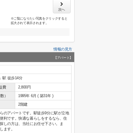
次へ
※ご覧になりたい写真をクリックすると
拡大されて表示されます。
情報の見方
【アパート】
」駅 徒歩14分
益費
2,800円
年数）
1995年 6月 ( 築31年 )
2階建
らのアパートです。駅徒歩9分に駅が立地
便利です。快適な暮らしをするなら、住
探しの方は、当社にお任せ下さい。ま
します。