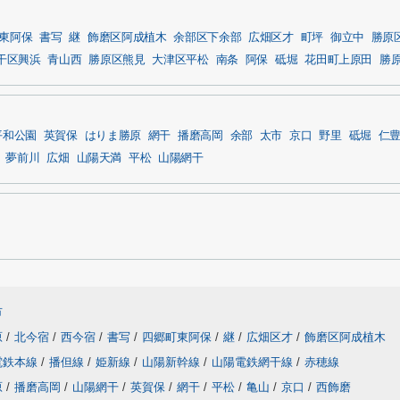
東阿保
書写
継
飾磨区阿成植木
余部区下余部
広畑区才
町坪
御立中
勝原
干区興浜
青山西
勝原区熊見
大津区平松
南条
阿保
砥堀
花田町上原田
勝
平和公園
英賀保
はりま勝原
網干
播磨高岡
余部
太市
京口
野里
砥堀
仁
夢前川
広畑
山陽天満
平松
山陽網干
市
原
/
北今宿
/
西今宿
/
書写
/
四郷町東阿保
/
継
/
広畑区才
/
飾磨区阿成植木
電鉄本線
/
播但線
/
姫新線
/
山陽新幹線
/
山陽電鉄網干線
/
赤穂線
原
/
播磨高岡
/
山陽網干
/
英賀保
/
網干
/
平松
/
亀山
/
京口
/
西飾磨