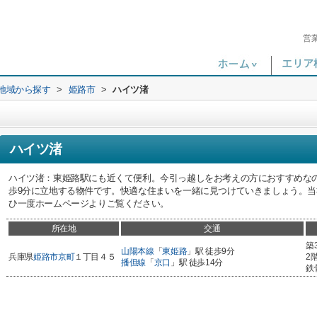
営
)地域から探す
>
姫路市
>
ハイツ渚
ハイツ渚
ハイツ渚：東姫路駅にも近くて便利。今引っ越しをお考えの方におすすめな
歩9分に立地する物件です。快適な住まいを一緒に見つけていきましょう。
ひ一度ホームページよりご覧ください。
所在地
交通
築
山陽本線
「
東姫路
」駅 徒歩9分
兵庫県
姫路市
京町
１丁目４５
2
播但線
「
京口
」駅 徒歩14分
鉄