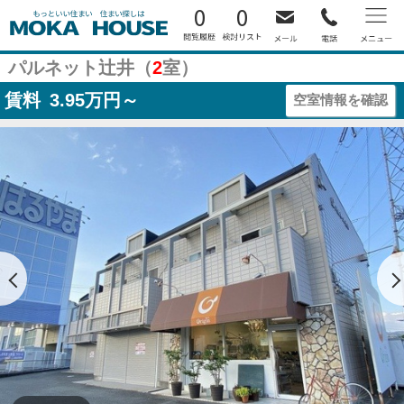
0
0
パルネット辻井（
2
室）
賃料
3.95
万円～
空室情報を確認