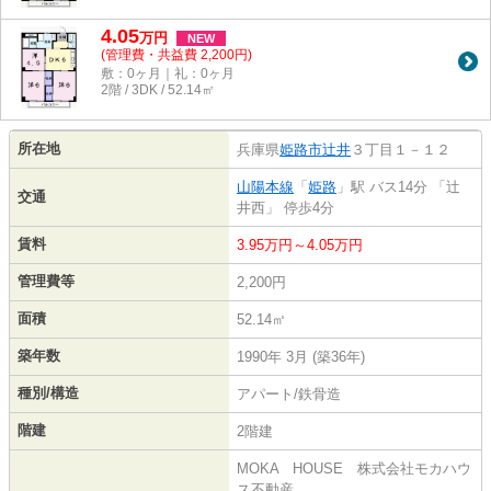
4.05
万
円
NEW
(管理費・共益費 2,200円)
敷：0ヶ月｜礼：0ヶ月
2階 / 3DK / 52.14㎡
所在地
兵庫県
姫路市
辻井
３丁目１－１２
山陽本線
「
姫路
」駅 バス14分 「辻
交通
井西」 停歩4分
賃料
3.95万円～4.05万円
管理費等
2,200円
面積
52.14㎡
築年数
1990年 3月 (築36年)
種別/構造
アパート/鉄骨造
階建
2階建
MOKA HOUSE 株式会社モカハウ
ス不動産