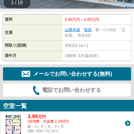
1 / 19
賃料
3.95万円～4.05万円
山陽本線
「
姫路
」駅 バス14分 「辻
交通
井西」 停歩4分
間取り(面積)
3DK(52.14㎡)
築年月
1990年 3月(築36年)
メールでお問い合わせする(無料)
電話でお問い合わせする
空室一覧
3.95
万
円
(管理費・共益費 2,200円)
敷：0ヶ月｜礼：0ヶ月
2階 / 3DK / 52.14㎡