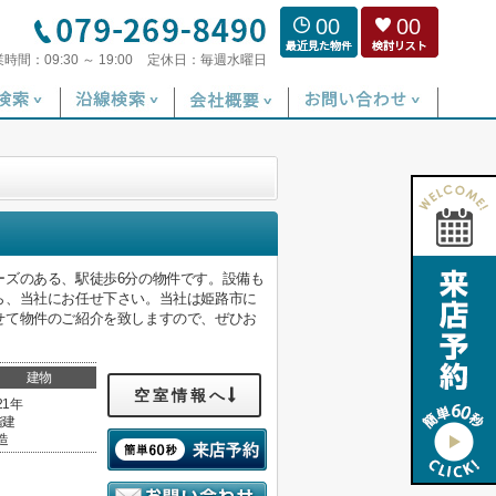
00
00
業時間：
09:30 ～ 19:00
定休日：
毎週水曜日
ーズのある、駅徒歩6分の物件です。設備も
ら、当社にお任せ下さい。当社は姫路市に
せて物件のご紹介を致しますので、ぜひお
建物
空室情報へ
21年
階建
造