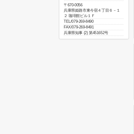
〒670-0056
兵庫県姫路市東今宿４丁目６－１
２ 珈琲館ビル１Ｆ
TEL/079-269-8490
FAX/079-269-8491
兵庫県知事 (2) 第451652号