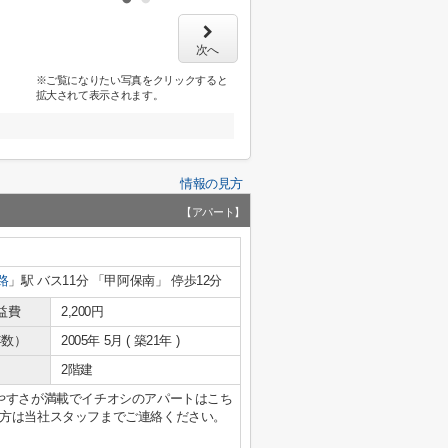
次へ
※ご覧になりたい写真をクリックすると
拡大されて表示されます。
情報の見方
【アパート】
路
」駅 バス11分 「甲阿保南」 停歩12分
益費
2,200円
年数）
2005年 5月 ( 築21年 )
2階建
やすさが満載でイチオシのアパートはこち
方は当社スタッフまでご連絡ください。