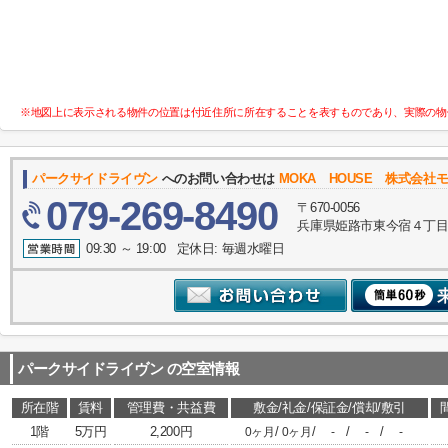
※地図上に表示される物件の位置は付近住所に所在することを表すものであり、実際の物
パークサイドライヴン
へのお問い合わせは
MOKA HOUSE 株式会
079-269-8490
〒670-0056
兵庫県姫路市東今宿４丁目
09:30 ～ 19:00 定休日: 毎週水曜日
パークサイドライヴン
の空室情報
所在階
賃料
管理費・共益費
敷金/礼金/保証金/償却/敷引
1階
5万円
2,200円
/
/
/
/
0ヶ月
0ヶ月
-
-
-