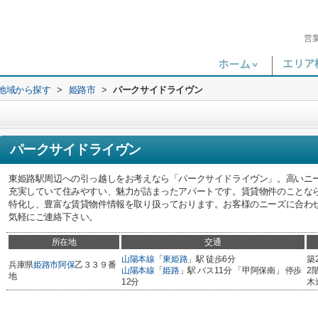
営
)地域から探す
>
姫路市
>
パークサイドライヴン
パークサイドライヴン
東姫路駅周辺への引っ越しをお考えなら「パークサイドライヴン」。高いニ
充実していて住みやすい、魅力が詰まったアパートです。賃貸物件のことな
特化し、豊富な賃貸物件情報を取り扱っております。お客様のニーズに合わ
気軽にご連絡下さい。
所在地
交通
山陽本線
「
東姫路
」駅 徒歩6分
築
兵庫県
姫路市
阿保
乙３３９番
山陽本線
「
姫路
」駅 バス11分 「甲阿保南」 停歩
2
地
12分
木