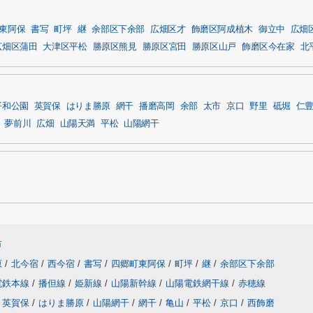
東阿保
書写
町坪
継
余部区下余部
広畑区才
飾磨区阿成植木
御立中
広畑
広畑区蒲田
大津区平松
勝原区熊見
勝原区宮田
勝原区山戸
飾磨区今在家
北
平和公園
英賀保
はりま勝原
網干
播磨高岡
余部
太市
京口
野里
砥堀
仁
夢前川
広畑
山陽天満
平松
山陽網干
市
原
/
北今宿
/
西今宿
/
書写
/
四郷町東阿保
/
町坪
/
継
/
余部区下余部
電鉄本線
/
播但線
/
姫新線
/
山陽新幹線
/
山陽電鉄網干線
/
赤穂線
英賀保
/
はりま勝原
/
山陽網干
/
網干
/
亀山
/
平松
/
京口
/
西飾磨