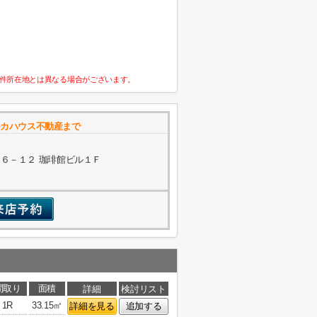
件所在地とは異なる場合がございます。
社モカハウス不動産まで
６－１２ 珈琲館ビル１Ｆ
間取り
面積
詳細
検討リスト
1R
33.15㎡
詳細を見る
追加する