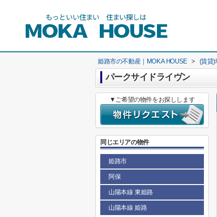
姫路市の不動産｜MOKA HOUSE
>
(賃貸
パークサイドライヴン
▼ご希望の物件をお探しします
同じエリアの物件
姫路市
阿保
山陽本線 東姫路
山陽本線 姫路