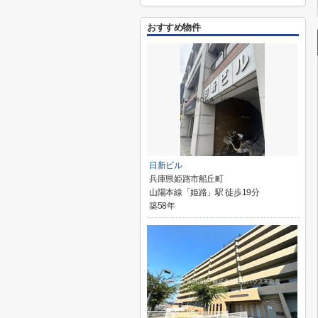
おすすめ物件
日新ビル
兵庫県姫路市船丘町
山陽本線「姫路」駅 徒歩19分
築58年