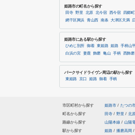
姫路市の町名から探す
田寺
野里
北原
北今宿
西今宿
四郷町
網干区興浜
青山西
南条
大津区天満
姫路市にある駅から探す
ひめじ別所
御着
東姫路
姫路
手柄山
白浜の宮
妻鹿
飾磨
亀山
手柄
西飾磨
パークサイドライヴン周辺の駅から探す
東姫路
京口
姫路
御着
手柄
市区町村から探す
姫路市
/
たつの
町名から探す
田寺
/
野里
/
北
路線から探す
山陽本線
/
山陽
駅から探す
姫路
/
播磨高岡
/