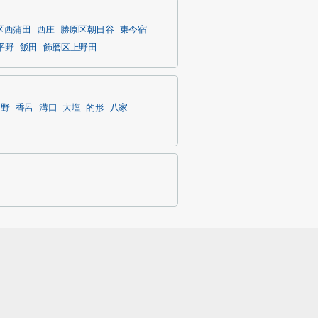
区西蒲田
西庄
勝原区朝日谷
東今宿
平野
飯田
飾磨区上野田
豊野
香呂
溝口
大塩
的形
八家