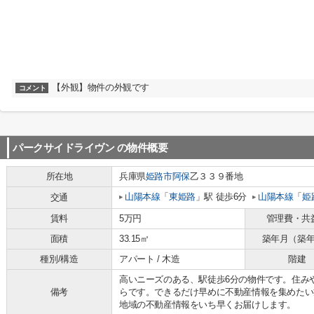
【外観】物件の外観です
コメント
パークサイドライヴン
の物件概要
所在地
兵庫県
姫路市
阿保
乙３３９番地
山陽本線
「
東姫路
」駅 徒歩6分
山陽本線
「
姫
交通
賃料
5万円
管理費・共
面積
33.15㎡
築年月（築
種別/構造
アパート / 木造
階建
高いニーズのある、駅徒歩6分の物件です。住み
備考
らです。できるだけ早めに不動産情報を集めたい
地域の不動産情報をいち早くお届けします。