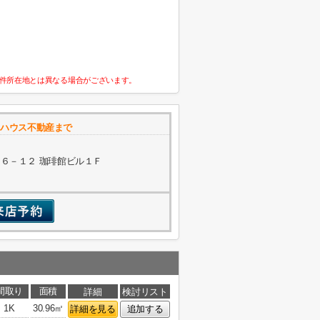
件所在地とは異なる場合がございます。
カハウス不動産まで
６－１２ 珈琲館ビル１Ｆ
間取り
面積
詳細
検討リスト
1K
30.96㎡
詳細を見る
追加する