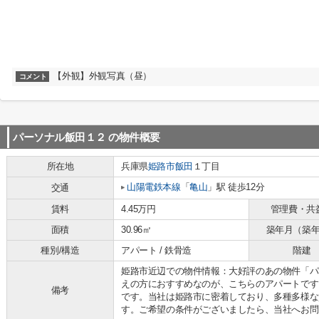
【外観】外観写真（昼）
コメント
パーソナル飯田１２
の物件概要
所在地
兵庫県
姫路市
飯田
１丁目
山陽電鉄本線
「
亀山
」駅 徒歩12分
交通
賃料
4.45万円
管理費・共
面積
30.96㎡
築年月（築
種別/構造
アパート / 鉄骨造
階建
姫路市近辺での物件情報：大好評のあの物件「パ
えの方におすすめなのが、こちらのアパートです
備考
です。当社は姫路市に密着しており、多種多様な
す。ご希望の条件がございましたら、当社へお問