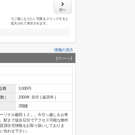
次へ
※ご覧になりたい写真をクリックすると
拡大されて表示されます。
情報の見方
【アパート】
益費
3,000円
年数）
2000年 10月 ( 築25年 )
2階建
ーソナル飯田１２」。今引っ越しをお考
。駅まで徒歩12分でアクセス可能な物件
賃貸住宅情報をお取り扱いしておりま
い合わせ下さい。