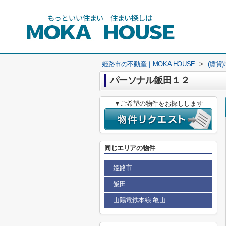
姫路市の不動産｜MOKA HOUSE
>
(賃貸
パーソナル飯田１２
▼ご希望の物件をお探しします
同じエリアの物件
姫路市
飯田
山陽電鉄本線 亀山