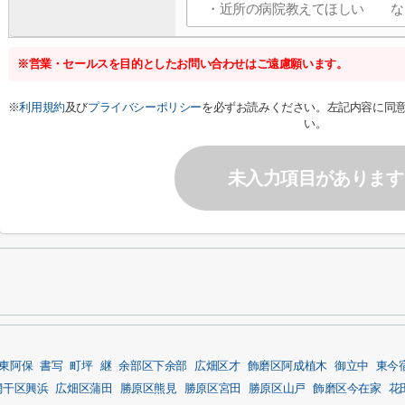
※営業・セールスを目的としたお問い合わせはご遠慮願います。
※
利用規約
及び
プライバシーポリシー
を必ずお読みください。左記内容に同
い。
未入力項目があります
東阿保
書写
町坪
継
余部区下余部
広畑区才
飾磨区阿成植木
御立中
東今
網干区興浜
広畑区蒲田
勝原区熊見
勝原区宮田
勝原区山戸
飾磨区今在家
花