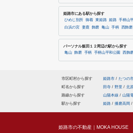
姫路市にある駅から探す
ひめじ別所
御着
東姫路
姫路
手柄山
白浜の宮
妻鹿
飾磨
亀山
手柄
西飾磨
パーソナル飯田１２周辺の駅から探す
亀山
飾磨
手柄
手柄山平和公園
西飾
市区町村から探す
姫路市
/
たつの
町名から探す
田寺
/
野里
/
北
路線から探す
山陽本線
/
山陽
駅から探す
姫路
/
播磨高岡
/
姫路市の不動産｜MOKA HOUSE