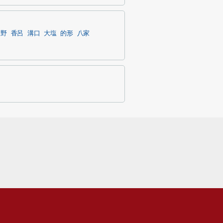
豊野
香呂
溝口
大塩
的形
八家