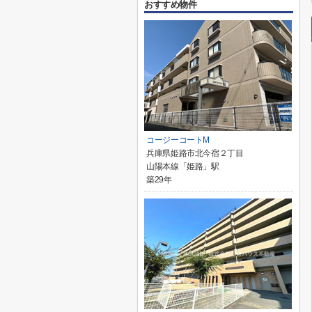
おすすめ物件
コージーコートM
兵庫県姫路市北今宿２丁目
山陽本線「姫路」駅
築29年