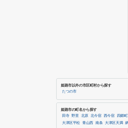
姫路市以外の市区町村から探す
たつの市
姫路市の町名から探す
田寺
野里
北原
北今宿
西今宿
四郷町
大津区平松
青山西
南条
大津区天満