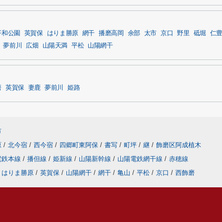
平和公園
英賀保
はりま勝原
網干
播磨高岡
余部
太市
京口
野里
砥堀
仁
夢前川
広畑
山陽天満
平松
山陽網干
磨
英賀保
妻鹿
夢前川
姫路
市
原
/
北今宿
/
西今宿
/
四郷町東阿保
/
書写
/
町坪
/
継
/
飾磨区阿成植木
電鉄本線
/
播但線
/
姫新線
/
山陽新幹線
/
山陽電鉄網干線
/
赤穂線
はりま勝原
/
英賀保
/
山陽網干
/
網干
/
亀山
/
平松
/
京口
/
西飾磨