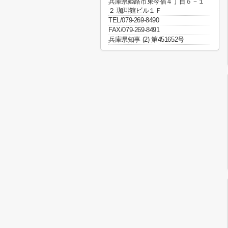
兵庫県姫路市東今宿４丁目６－１
２ 珈琲館ビル１Ｆ
TEL/079-269-8490
FAX/079-269-8491
兵庫県知事 (2) 第451652号