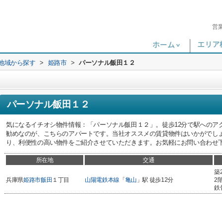
営
)地域から探す
>
姫路市
>
パーソナル飯田１２
パーソナル飯田１２
気になるイチオシ物件情報：「パーソナル飯田１２」。徒歩12分で駅へのア
勧めなのが、こちらのアパートです。当社オススメの賃貸物件はいかがでし
り、利便性の高い物件をご紹介させていただきます。お気軽にお問い合わせ
所在地
交通
築
兵庫県
姫路市
飯田
１丁目
山陽電鉄本線
「
亀山
」駅 徒歩12分
2
鉄