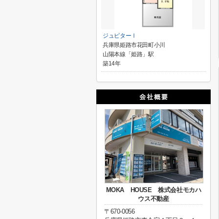
ジュピターⅠ
兵庫県姫路市花田町小川
山陽本線「姫路」駅
築14年
MOKA HOUSE 株式会社モカハ
ウス不動産
〒670-0056