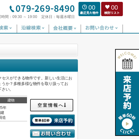
00
00
業時間：
09:30 ～ 19:00
定休日：
毎週水曜日
クセスができる物件です。新しい生活にお
ょうか？多種多様な物件を取り扱ってお
下さい。
建物
空室情報へ
25年
階建
骨造