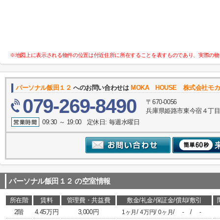
※地図上に表示される物件の位置は付近住所に所在することを表すものであり、実際の物
パーソナル飯田１２
へのお問い合わせは
MOKA HOUSE 株式会社モ
079-269-8490
〒670-0056
兵庫県姫路市東今宿４丁目
09:30 ～ 19:00 定休日: 毎週水曜日
パーソナル飯田１２
の空室情報
所在階
賃料
管理費・共益費
敷金/礼金/保証金/償却/敷引
2階
4.45万円
3,000円
/
/
/
/
1ヶ月
4万円
0ヶ月
-
-