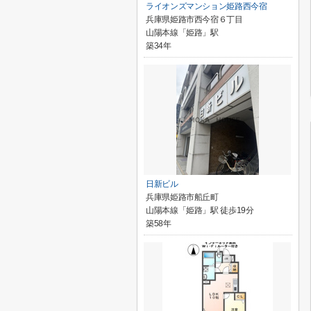
ライオンズマンション姫路西今宿
兵庫県姫路市西今宿６丁目
山陽本線「姫路」駅
築34年
日新ビル
兵庫県姫路市船丘町
山陽本線「姫路」駅 徒歩19分
築58年