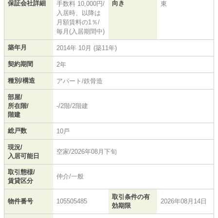
保証会社詳細
向き
手数料 10,000円/
東
入居時、以降は
月額賃料の1％/
毎月(入居期間中)
築年月
2014年 10月 (築11年)
契約期間
2年
種別/構造
アパート/鉄骨造
部屋/
所在階/
-/2階/2階建
階建
総戸数
10戸
現況/
空家/2026年08月下旬
入居可能日
取引態様/
仲介/一般
賃貸区分
取引条件の有
物件番号
105505485
2026年08月14日
効期限