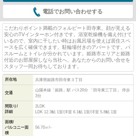
電話でお問い合わせする
こだわりポイント満載のフォルビート田寺東。顔が見える
安心のTVインターホン付きです。浴室乾燥機を備え付けて
いるので、室内に干したい時はお風呂場を使えば居住スペ
ースを広く確保できます。駐輪場付きのアパートです。バ
スルームとトイレが分かれています。姫路市エリアと姫路
付近のお部屋探しなら当社へ。あなたからのお問い合せを
スタッフ一同お待ちしております。
所在地
兵庫県
姫路市
田寺東
３丁目
山陽本線
「
姫路
」駅 バス20分 「田寺東三丁目」 停歩
交通
3分
間取り/
2LDK
詳細
LDK 12.3帖 1室
/
洋室 6.1帖 1室
/
洋室 5.8帖 1室
面積/
バルコニー面
56.70㎡/-
積