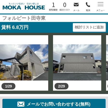
1
0
フォルビート田寺東
賃料
6.8
万円
検討リストに追加
1/29
2/29
メールでお問い合わせする(無料)