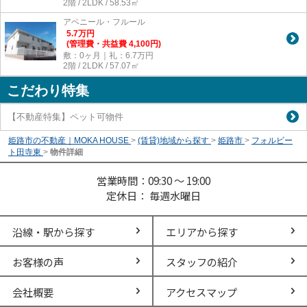
2階 / 2LDK / 58.53㎡
アベニール・フルール
5.7
万
円
(管理費・共益費 4,100円)
敷：0ヶ月｜礼：6.7万円
2階 / 2LDK / 57.07㎡
こだわり特集
【不動産特集】ペット可物件
姫路市の不動産｜MOKA HOUSE
>
(賃貸)地域から探す
>
姫路市
>
フォルビー
ト田寺東
>
物件詳細
営業時間：09:30 ～ 19:00
定休日： 毎週水曜日
沿線・駅から探す
エリアから探す
お客様の声
スタッフの紹介
会社概要
アクセスマップ