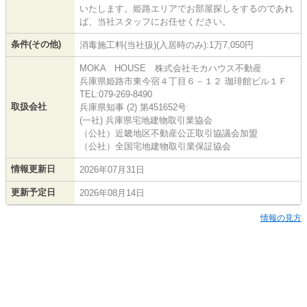
いたします。姫路エリアでお部屋探しをするのであれ
ば、当社スタッフにお任せください。
条件(その他)
消毒施工料(当社扱)(入居時のみ):1万7,050円
MOKA HOUSE 株式会社モカハウス不動産
兵庫県姫路市東今宿４丁目６－１２ 珈琲館ビル１Ｆ
TEL:079-269-8490
取扱会社
兵庫県知事 (2) 第451652号
(一社) 兵庫県宅地建物取引業協会
（公社）近畿地区不動産公正取引協議会加盟
（公社）全国宅地建物取引業保証協会
情報更新日
2026年07月31日
更新予定日
2026年08月14日
情報の見方