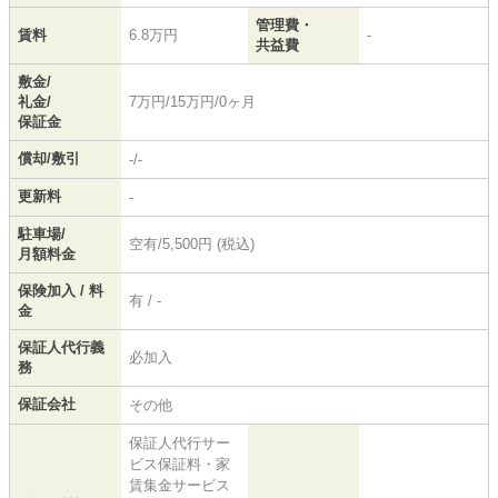
管理費・
賃料
6.8万円
-
共益費
敷金/
礼金/
7万円/15万円/0ヶ月
保証金
償却/敷引
-/-
更新料
-
駐車場/
空有/5,500円 (税込)
月額料金
保険加入 / 料
有 / -
金
保証人代行義
必加入
務
保証会社
その他
保証人代行サー
ビス保証料・家
賃集金サービス