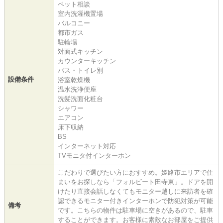
ペット相談
室内洗濯機置場
バルコニー
都市ガス
駐輪場
対面式キッチン
カウンターキッチン
バス・トイレ別
設備条件
浴室乾燥機
温水洗浄便座
洗髪洗面化粧台
シャワー
エアコン
床下収納
BS
インターネット対応
TVモニタ付インターホン
こだわりで選びたい方におすすめ。姫路市エリアで住
まいをお探しなら「フォルビート田寺東」。ドアを開
けたり直接会話しなくてもモニター越しに来訪者を確
認できるモニター付きインターホンで防犯対策が可能
備考
です。こちらの物件は駐車場に空きがあるので、駐車
することができます。お客様に素敵なお部屋をご提供