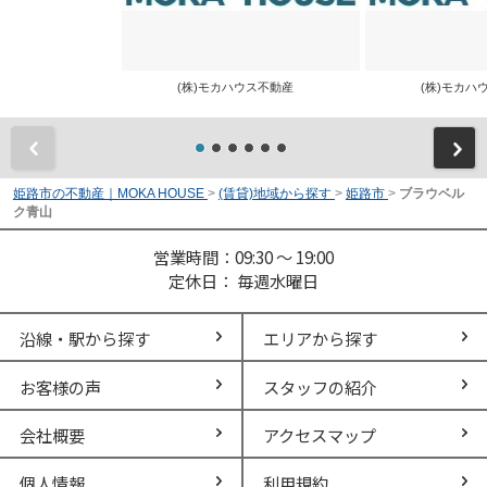
(株)モカハウス不動産
(株)モカ
前
姫路市の不動産｜MOKA HOUSE
>
(賃貸)地域から探す
>
姫路市
>
ブラウベル
ク青山
営業時間：09:30 ～ 19:00
定休日： 毎週水曜日
沿線・駅から探す
エリアから探す
お客様の声
スタッフの紹介
会社概要
アクセスマップ
個人情報
利用規約