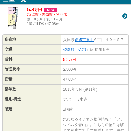
5.3
万
円
NEW
(管理費・共益費 2,900円)
敷：0ヶ月｜礼：1ヶ月
1階 / 1LDK / 47.08㎡
所在地
兵庫県
姫路市
青山
６丁目４０－５７
交通
姫新線
「
余部
」駅 徒歩15分
賃料
5.3万円
管理費等
2,900円
面積
47.08㎡
築年数
2015年 3月 (築11年)
種別/構造
アパート/木造
階建
2階建
気になるイチオシ物件情報：「ブラ
ウベルク青山」。こちらの物件は駅
まで徒歩で15分で到着します。住む