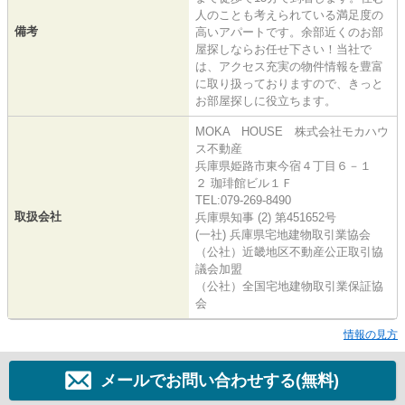
人のことも考えられている満足度の
備考
高いアパートです。余部近くのお部
屋探しならお任せ下さい！当社で
は、アクセス充実の物件情報を豊富
に取り扱っておりますので、きっと
お部屋探しに役立ちます。
MOKA HOUSE 株式会社モカハウ
ス不動産
兵庫県姫路市東今宿４丁目６－１
２ 珈琲館ビル１Ｆ
TEL:079-269-8490
取扱会社
兵庫県知事 (2) 第451652号
(一社) 兵庫県宅地建物取引業協会
（公社）近畿地区不動産公正取引協
議会加盟
（公社）全国宅地建物取引業保証協
会
情報の見方
メールでお問い合わせする(無料)