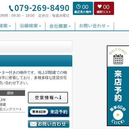
00
00
業時間：
09:30 ～ 19:00
定休日：
毎週水曜日
ター付きの物件です。地上10階建ての物
路市に密着しており、多種多様な賃貸住宅
問い合わせ下さい。
建物
空室情報へ
13年
0階建
筋コンクリート