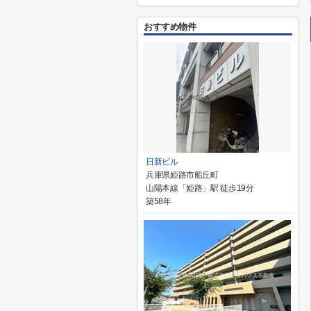
おすすめ物件
日新ビル
兵庫県姫路市船丘町
山陽本線「姫路」駅 徒歩19分
築58年