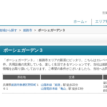
営
)地域から探す
>
姫路市
>
ポーシェガーデン３
ポーシェガーデン３
「ポーシェガーデン３」：姫路市エリアの新居にピッタリ。こちらはエレベー
件。共用設備の充実している、楽しく生活できるマンションです。当社は姫
情報をお取り扱いしております。ご希望の条件がございましたら、当社へお
所在地
交通
築
兵庫県
姫路市
飾磨区野田町
１
山陽本線
「
姫路
」駅 徒歩22分
1
６１
山陽電鉄本線
「
亀山
」駅 徒歩13分
鉄