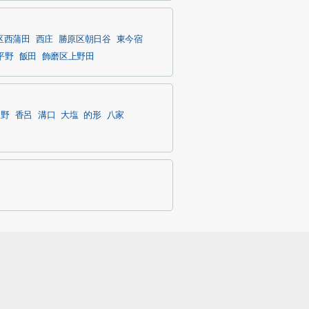
区西蒲田
西庄
勝原区朝日谷
東今宿
平野
飯田
飾磨区上野田
豊野
香呂
溝口
大塩
的形
八家