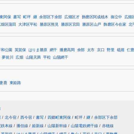
東阿保
書写
町坪
継
余部区下余部
広畑区才
飾磨区阿成植木
御立中
広畑
広畑区蒲田
大津区平松
勝原区熊見
勝原区宮田
勝原区山戸
飾磨区今在家
北
平和公園
英賀保
はりま勝原
網干
播磨高岡
余部
太市
京口
野里
砥堀
仁
夢前川
広畑
山陽天満
平松
山陽網干
妻鹿
東姫路
市
原
/
北今宿
/
西今宿
/
書写
/
四郷町東阿保
/
町坪
/
継
/
余部区下余部
電鉄本線
/
播但線
/
姫新線
/
山陽新幹線
/
山陽電鉄網干線
/
赤穂線