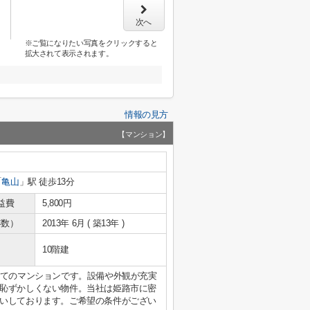
次へ
※ご覧になりたい写真をクリックすると
拡大されて表示されます。
情報の見方
【マンション】
「
亀山
」駅 徒歩13分
益費
5,800円
年数）
2013年 6月 ( 築13年 )
10階建
建てのマンションです。設備や外観が充実
恥ずかしくない物件。当社は姫路市に密
いしております。ご希望の条件がござい