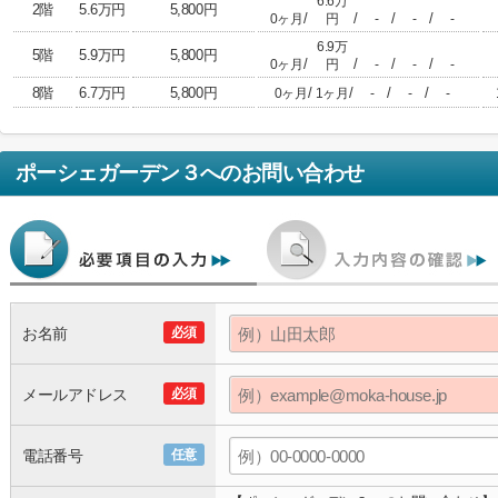
6.6万
2階
5.6万円
5,800円
/
/
/
/
0ヶ月
円
-
-
-
6.9万
5階
5.9万円
5,800円
/
/
/
/
0ヶ月
円
-
-
-
8階
6.7万円
5,800円
/
/
/
/
0ヶ月
1ヶ月
-
-
-
ポーシェガーデン３
へのお問い合わせ
お名前
必須
メールアドレス
必須
電話番号
任意