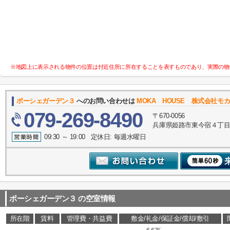
※地図上に表示される物件の位置は付近住所に所在することを表すものであり、実際の物
ポーシェガーデン３
へのお問い合わせは
MOKA HOUSE 株式会社モ
079-269-8490
〒670-0056
兵庫県姫路市東今宿４丁目
09:30 ～ 19:00 定休日: 毎週水曜日
ポーシェガーデン３
の空室情報
所在階
賃料
管理費・共益費
敷金/礼金/保証金/償却/敷引