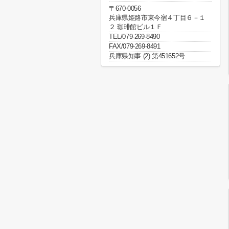
〒670-0056
兵庫県姫路市東今宿４丁目６－１
２ 珈琲館ビル１Ｆ
TEL/079-269-8490
FAX/079-269-8491
兵庫県知事 (2) 第451652号