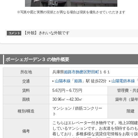
※写真や図と実際の現状とが異なる場合は現状を優先させていただきます
【外観】きれいな外観です
コメント
ポーシェガーデン３
の物件概要
所在地
兵庫県
姫路市
飾磨区野田町
１６１
山陽本線
「
姫路
」駅 徒歩22分
山陽電鉄本線
交通
賃料
5.6万円～6.7万円
管理費・共
面積
30.96㎡～42.30㎡
築年月（築
マンション / 鉄筋コンクリー
種別/構造
階建
ト
こちらはエレベーター付き物件です。地上10階
しているマンションです。お友達を招待するのも
備考
着しており、多種多様な賃貸住宅情報をお取り扱