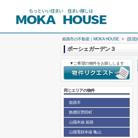
姫路市の不動産｜MOKA HOUSE
>
(賃貸
ポーシェガーデン３
▼ご希望の物件をお探しします
同じエリアの物件
姫路市
飾磨区野田町
山陽本線 姫路
山陽電鉄本線 亀山