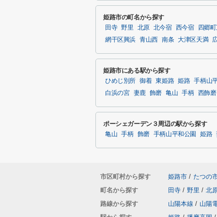
姫路市の町名から探す
田寺
野里
北原
北今宿
西今宿
四郷町
網干区興浜
青山西
南条
大津区天満
姫路市にある駅から探す
ひめじ別所
御着
東姫路
姫路
手柄山
白浜の宮
妻鹿
飾磨
亀山
手柄
西飾磨
ポーシェガーデン３周辺の駅から探す
亀山
手柄
飾磨
手柄山平和公園
姫路
市区町村から探す
姫路市
/
たつの
町名から探す
田寺
/
野里
/
北
路線から探す
山陽本線
/
山陽