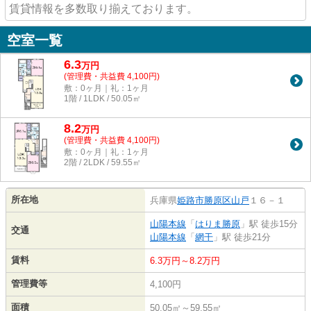
賃貸情報を多数取り揃えております。
空室一覧
6.3
万
円
(管理費・共益費 4,100円)
敷：0ヶ月｜礼：1ヶ月
1階 / 1LDK / 50.05㎡
8.2
万
円
(管理費・共益費 4,100円)
敷：0ヶ月｜礼：1ヶ月
2階 / 2LDK / 59.55㎡
所在地
兵庫県
姫路市
勝原区山戸
１６－１
山陽本線
「
はりま勝原
」駅 徒歩15分
交通
山陽本線
「
網干
」駅 徒歩21分
賃料
6.3万円～8.2万円
管理費等
4,100円
面積
50.05㎡～59.55㎡