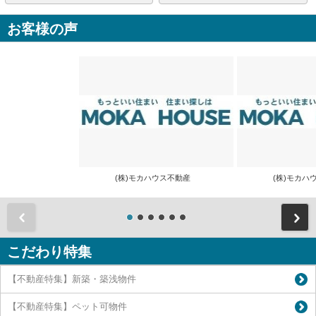
お客様の声
(株)モカハウス不動産
(株)モカ
前
こだわり特集
【不動産特集】新築・築浅物件
【不動産特集】ペット可物件