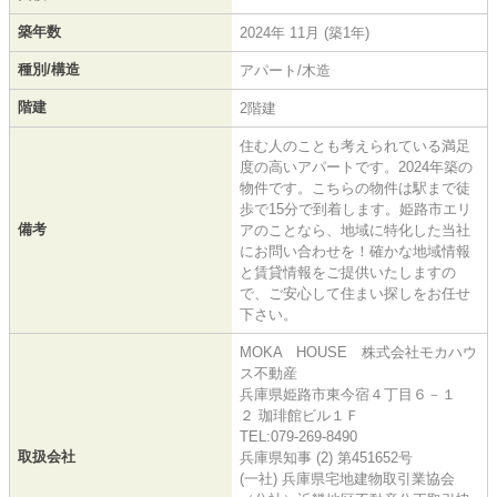
築年数
2024年 11月 (築1年)
種別/構造
アパート/木造
階建
2階建
住む人のことも考えられている満足
度の高いアパートです。2024年築の
物件です。こちらの物件は駅まで徒
歩で15分で到着します。姫路市エリ
備考
アのことなら、地域に特化した当社
にお問い合わせを！確かな地域情報
と賃貸情報をご提供いたしますの
で、ご安心して住まい探しをお任せ
下さい。
MOKA HOUSE 株式会社モカハウ
ス不動産
兵庫県姫路市東今宿４丁目６－１
２ 珈琲館ビル１Ｆ
TEL:079-269-8490
取扱会社
兵庫県知事 (2) 第451652号
(一社) 兵庫県宅地建物取引業協会