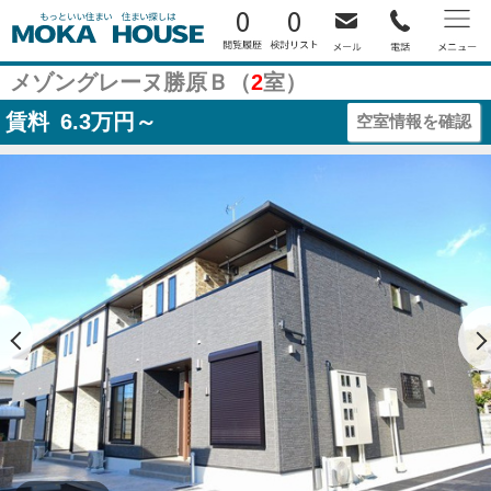
0
0
メゾングレーヌ勝原Ｂ（
2
室）
賃料
6.3
万円～
空室情報を確認