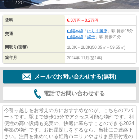
1 / 20
賃料
6.3万円～8.2万円
山陽本線
「
はりま勝原
」駅 徒歩15分
交通
山陽本線
「
網干
」駅 徒歩21分
間取り(面積)
1LDK～2LDK(50.05㎡～59.55㎡)
築年月
2024年 11月(築1年)
メールでお問い合わせする(無料)
電話でお問い合わせする
今引っ越しをお考えの方におすすめなのが、こちらのアパ
ートです。駅まで徒歩15分でアクセス可能な物件です。利
便性の高い設備も充実の、快適に暮らすことのできる2024
年築の物件です。お部屋探しをするなら、当社にご連絡下
さい。注目を集めている姫路市エリアやはりま勝原付近の