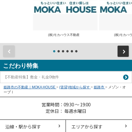
(株)モカハウス不動産
(株)モカ
前
こだわり特集
【不動産特集】敷金・礼金0物件
姫路市の不動産｜MOKA HOUSE
>
(賃貸)地域から探す
>
姫路市
>
メゾン・オ
ーブⅠ
営業時間：09:30 ～ 19:00
定休日： 毎週水曜日
沿線・駅から探す
エリアから探す