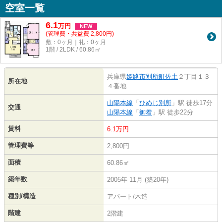
空室一覧
6.1
万
円
NEW
(管理費・共益費 2,800円)
敷：0ヶ月｜礼：0ヶ月
1階 / 2LDK / 60.86㎡
兵庫県
姫路市
別所町佐土
２丁目１３
所在地
４番地
山陽本線
「
ひめじ別所
」駅 徒歩17分
交通
山陽本線
「
御着
」駅 徒歩22分
賃料
6.1万円
管理費等
2,800円
面積
60.86㎡
築年数
2005年 11月 (築20年)
種別/構造
アパート/木造
階建
2階建