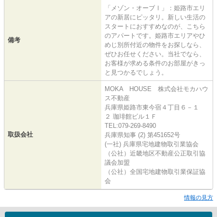
「メゾン・オーブⅠ」：姫路市エリ
アの新居にピッタリ。新しい生活の
スタートにおすすめなのが、こちら
のアパートです。姫路市エリアやひ
備考
めじ別所付近の物件をお探しなら、
ぜひお任せください。当社でなら、
お客様が求める条件のお部屋がきっ
と見つかるでしょう。
MOKA HOUSE 株式会社モカハウ
ス不動産
兵庫県姫路市東今宿４丁目６－１
２ 珈琲館ビル１Ｆ
TEL:079-269-8490
取扱会社
兵庫県知事 (2) 第451652号
(一社) 兵庫県宅地建物取引業協会
（公社）近畿地区不動産公正取引協
議会加盟
（公社）全国宅地建物取引業保証協
会
情報の見方