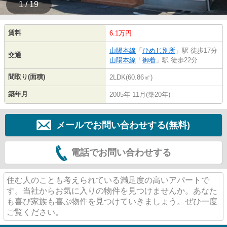
1 / 19
賃料
6.1万円
山陽本線
「
ひめじ別所
」駅 徒歩17分
交通
山陽本線
「
御着
」駅 徒歩22分
間取り(面積)
2LDK(60.86㎡)
築年月
2005年 11月(築20年)
メールでお問い合わせする(無料)
電話でお問い合わせする
住む人のことも考えられている満足度の高いアパートで
す。当社からお気に入りの物件を見つけませんか。あなた
も喜び家族も喜ぶ物件を見つけていきましょう。ぜひ一度
ご覧ください。