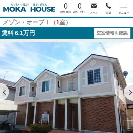
0
0
メゾン・オーブⅠ（
1
室）
賃料
6.1万円
空室情報を確認