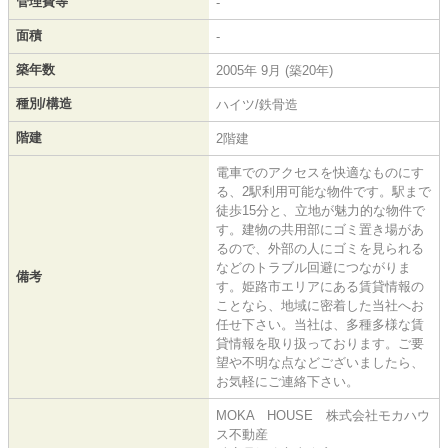
管理費等
-
面積
-
築年数
2005年 9月 (築20年)
種別/構造
ハイツ/鉄骨造
階建
2階建
電車でのアクセスを快適なものにす
る、2駅利用可能な物件です。駅まで
徒歩15分と、立地が魅力的な物件で
す。建物の共用部にゴミ置き場があ
るので、外部の人にゴミを見られる
などのトラブル回避につながりま
備考
す。姫路市エリアにある賃貸情報の
ことなら、地域に密着した当社へお
任せ下さい。当社は、多種多様な賃
貸情報を取り扱っております。ご要
望や不明な点などございましたら、
お気軽にご連絡下さい。
MOKA HOUSE 株式会社モカハウ
ス不動産