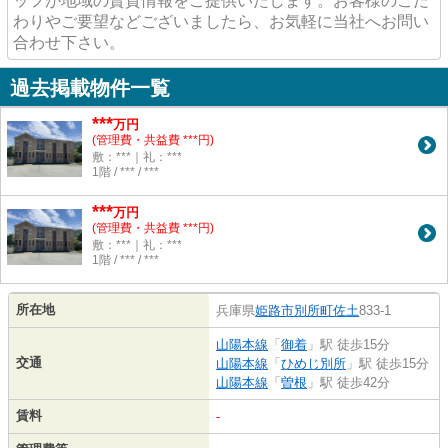
ッフが地域の賃貸情報をご提供いたします。お客様のこだ
わりやご要望などございましたら、お気軽に当社へお問い
合わせ下さい。
過去掲載物件一覧
***
万円
(管理費・共益費 ***円)
敷：***｜礼：***
1階 / *** / ***
***
万円
(管理費・共益費 ***円)
敷：***｜礼：***
1階 / *** / ***
所在地
兵庫県
姫路市
別所町佐土
833-1
山陽本線
「
御着
」駅 徒歩15分
交通
山陽本線
「
ひめじ別所
」駅 徒歩15分
山陽本線
「
曽根
」駅 徒歩42分
賃料
-