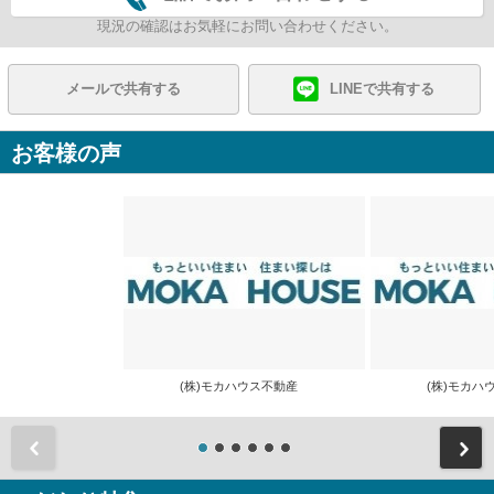
現況の確認はお気軽にお問い合わせください。
メールで共有する
LINEで共有する
お客様の声
(株)モカハウス不動産
(株)モカ
前