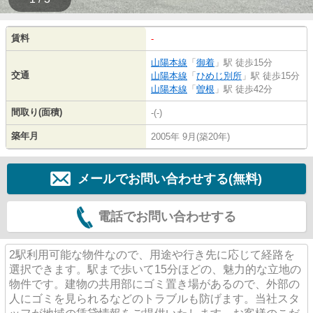
賃料
-
山陽本線
「
御着
」駅 徒歩15分
交通
山陽本線
「
ひめじ別所
」駅 徒歩15分
山陽本線
「
曽根
」駅 徒歩42分
間取り(面積)
-(-)
築年月
2005年 9月(築20年)
メールでお問い合わせする(無料)
電話でお問い合わせする
2駅利用可能な物件なので、用途や行き先に応じて経路を
選択できます。駅まで歩いて15分ほどの、魅力的な立地の
物件です。建物の共用部にゴミ置き場があるので、外部の
人にゴミを見られるなどのトラブルも防げます。当社スタ