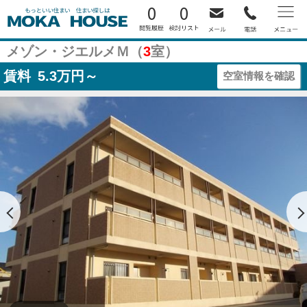
0
0
メゾン・ジエルメＭ（
3
室）
賃料
5.3
万円～
空室情報を確認