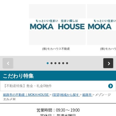
(株)モカハウス不動産
(株)モカ
前
こだわり特集
【不動産特集】敷金・礼金0物件
姫路市の不動産｜MOKA HOUSE
>
(賃貸)地域から探す
>
姫路市
>
メゾン・ジ
エルメＭ
営業時間：09:30 ～ 19:00
定休日： 毎週水曜日