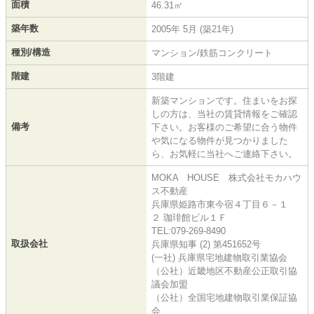
面積
46.31㎡
築年数
2005年 5月 (築21年)
種別/構造
マンション/鉄筋コンクリート
階建
3階建
新築マンションです。住まいをお探
しの方は、当社の賃貸情報をご確認
備考
下さい。お客様のご希望に合う物件
や気になる物件が見つかりました
ら、お気軽に当社へご連絡下さい。
MOKA HOUSE 株式会社モカハウ
ス不動産
兵庫県姫路市東今宿４丁目６－１
２ 珈琲館ビル１Ｆ
TEL:079-269-8490
取扱会社
兵庫県知事 (2) 第451652号
(一社) 兵庫県宅地建物取引業協会
（公社）近畿地区不動産公正取引協
議会加盟
（公社）全国宅地建物取引業保証協
会