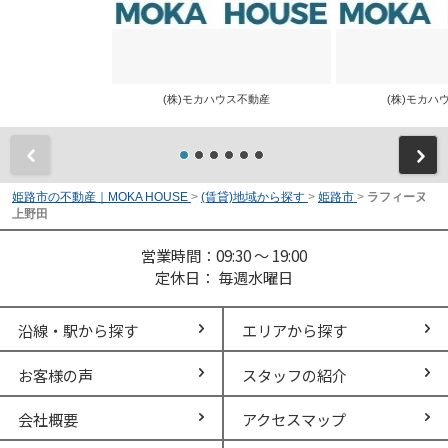
(株)モカハウス不動産
(株)モカ
前
姫路市の不動産｜MOKA HOUSE
>
(賃貸)地域から探す
>
姫路市
>
ラフィーヌ
上野田
営業時間：09:30 ～ 19:00
定休日： 毎週水曜日
沿線・駅から探す
エリアから探す
お客様の声
スタッフの紹介
会社概要
アクセスマップ