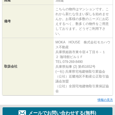
階建
3階建
こちらの物件はマンションです。こ
れから新たな住まい探しを始めませ
んか。お客様の多数のニーズにお応
備考
えするべく、数多くの物件をご用意
しております。どうぞご利用下さ
い。
MOKA HOUSE 株式会社モカハウ
ス不動産
兵庫県姫路市東今宿４丁目６－１
２ 珈琲館ビル１Ｆ
TEL:079-269-8490
取扱会社
兵庫県知事 (2) 第451652号
(一社) 兵庫県宅地建物取引業協会
（公社）近畿地区不動産公正取引協
議会加盟
（公社）全国宅地建物取引業保証協
会
情報の見方
メールでお問い合わせする(無料)