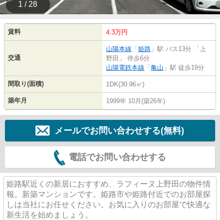
1 / 28
賃料
4.3万円
山陽本線
「
姫路
」駅 バス13分 「上
交通
野田」 停歩6分
山陽電鉄本線
「
亀山
」駅 徒歩19分
間取り(面積)
1DK(30.96㎡)
築年月
1999年 10月(築26年)
メールでお問い合わせする(無料)
電話でお問い合わせする
姫路駅近くの新居におすすめ、ラフィーヌ上野田の物件情
報。新築マンションです。姫路市や姫路付近でのお部屋探
しは当社にお任せください。お気に入りのお部屋で快適な
新生活を始めましょう。