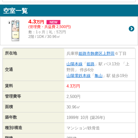
空室一覧
4.3
万
円
NEW
(管理費・共益費 2,500円)
敷：1ヶ月｜礼：5万円
2階 / 1DK / 30.96㎡
所在地
兵庫県
姫路市
飾磨区上野田
６丁目
山陽本線
「
姫路
」駅 バス13分 「上
交通
野田」 停歩6分
山陽電鉄本線
「
亀山
」駅 徒歩19分
賃料
4.3万円
管理費等
2,500円
面積
30.96㎡
築年数
1999年 10月 (築26年)
種別/構造
マンション/鉄骨造