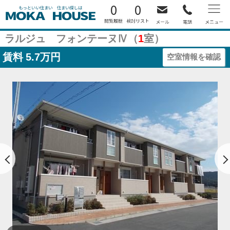
0
0
ラルジュ フォンテーヌⅣ（
1
室）
賃料
5.7万円
空室情報を確認