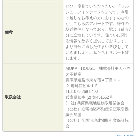
ぜひ一度見ていただきたい、「ラル
ジュ フォンテーヌⅣ」です。今引
っ越しをお考えの方におすすめなの
が、こちらのアパートです。好評の
駅近物件となっており、駅より徒歩7
備考
分に立地しています。住まいに関す
る情報を数多く提供しております。
より自分に適した住まい選びをして
いきましょう。私たちもサポート致
します。
MOKA HOUSE 株式会社モカハウ
ス不動産
兵庫県姫路市東今宿４丁目６－１
２ 珈琲館ビル１Ｆ
TEL:079-269-8490
取扱会社
兵庫県知事 (2) 第451652号
(一社) 兵庫県宅地建物取引業協会
（公社）近畿地区不動産公正取引協
議会加盟
（公社）全国宅地建物取引業保証協
会