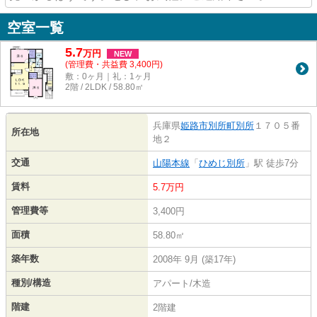
空室一覧
5.7
万
円
NEW
(管理費・共益費 3,400円)
敷：0ヶ月｜礼：1ヶ月
2階 / 2LDK / 58.80㎡
兵庫県
姫路市
別所町別所
１７０５番
所在地
地２
交通
山陽本線
「
ひめじ別所
」駅 徒歩7分
賃料
5.7万円
管理費等
3,400円
面積
58.80㎡
築年数
2008年 9月 (築17年)
種別/構造
アパート/木造
階建
2階建