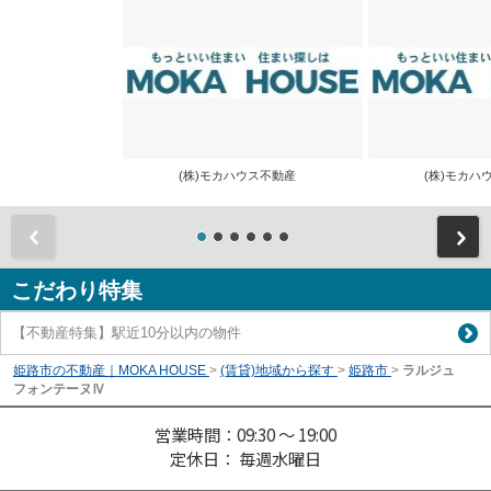
(株)モカハウス不動産
(株)モカ
前
こだわり特集
【不動産特集】駅近10分以内の物件
姫路市の不動産｜MOKA HOUSE
>
(賃貸)地域から探す
>
姫路市
>
ラルジュ
フォンテーヌⅣ
営業時間：09:30 ～ 19:00
定休日： 毎週水曜日