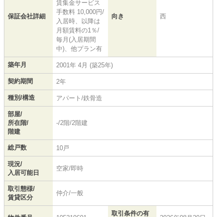
賃集金サービス
手数料 10,000円/
保証会社詳細
向き
西
入居時、以降は
月額賃料の1％/
毎月(入居期間
中)、他プラン有
築年月
2001年 4月 (築25年)
契約期間
2年
種別/構造
アパート/鉄骨造
部屋/
所在階/
-/2階/2階建
階建
総戸数
10戸
現況/
空家/即時
入居可能日
取引態様/
仲介/一般
賃貸区分
取引条件の有