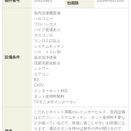
物件番号
105310601
2026年08月20日
効期限
室内洗濯機置場
バルコニー
プロパンガス
バイク置場あり
ガスコンロ
コンロ２口以上
システムキッチン
バス・トイレ別
設備条件
温水洗浄便座
洗髪洗面化粧台
シャワー
エアコン
BS
CATV
インターネット対応
ネット使用料無料
TVモニタ付インターホン
こだわりポイント満載のレインボーヒルズ。室内設備
はエアコン・システムキッチン・ネット使用料不要な
どが揃っているので、快適に過ごしやすいお部屋にな
ります。通話ボタンを押せば相手の声が聞けるので、