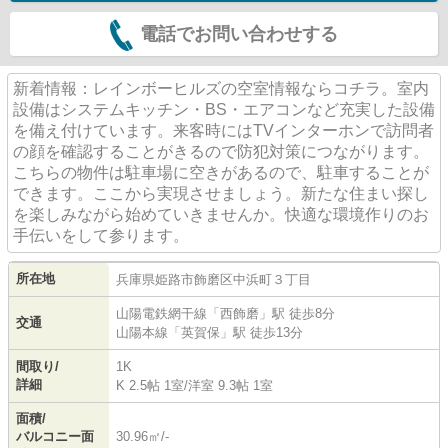
電話でお問い合わせする
新着情報：レインボーヒルズの空室情報ならコチラ。室内
設備はシステムキッチン・BS・エアコンなど充実した設備
を備え付けています。来客時にはTVインターホンで訪問者
の顔を確認することがきるので防犯対策につながります。
こちらの物件は駐車場に空きがあるので、駐車することが
できます。ここから実現させましょう。新たな住まい探し
を楽しみながら始めていきませんか。快適な環境作りのお
手伝いをして参ります。
所在地
兵庫県
姫路市
飾磨区中浜町
３丁目
山陽電鉄網干線
「
西飾磨
」駅 徒歩8分
交通
山陽本線
「
英賀保
」駅 徒歩13分
間取り/
1K
詳細
K 2.5帖 1室
/
洋室 9.3帖 1室
面積/
バルコニー面
30.96㎡/-