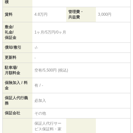
積
管理費・
賃料
4.8万円
3,000円
共益費
敷金/
礼金/
1ヶ月/5万円/0ヶ月
保証金
償却/敷引
-/-
更新料
-
駐車場/
空有/5,500円 (税込)
月額料金
保険加入 / 料
有 / -
金
保証人代行義
必加入
務
保証会社
その他
保証人代行サー
ビス保証料・家