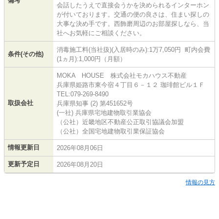
備考
会話したうえで直接会うかを決められるインターホン
が付いております。交通の便の良さは、住まい探しの
大事な決め手です。西飾磨周辺のお部屋探しなら、当
社へお気軽にご相談ください。
消毒施工料(当社扱)(入居時のみ):1万7,050円 町内会費
条件(その他)
(1ヵ月):1,000円（月額）
MOKA HOUSE 株式会社モカハウス不動産
兵庫県姫路市東今宿４丁目６－１２ 珈琲館ビル１Ｆ
TEL:079-269-8490
取扱会社
兵庫県知事 (2) 第451652号
(一社) 兵庫県宅地建物取引業協会
（公社）近畿地区不動産公正取引協議会加盟
（公社）全国宅地建物取引業保証協会
情報更新日
2026年08月06日
更新予定日
2026年08月20日
情報の見方