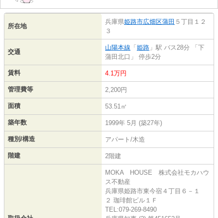
兵庫県
姫路市
広畑区蒲田
５丁目１２
所在地
３
山陽本線
「
姫路
」駅 バス28分 「下
交通
蒲田北口」 停歩2分
賃料
4.1万円
管理費等
2,200円
面積
53.51㎡
築年数
1999年 5月 (築27年)
種別/構造
アパート/木造
階建
2階建
MOKA HOUSE 株式会社モカハウ
ス不動産
兵庫県姫路市東今宿４丁目６－１
２ 珈琲館ビル１Ｆ
TEL:079-269-8490