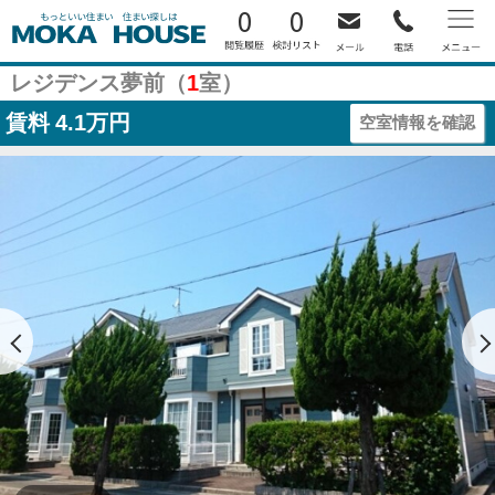
0
0
レジデンス夢前（
1
室）
賃料
4.1万円
空室情報を確認