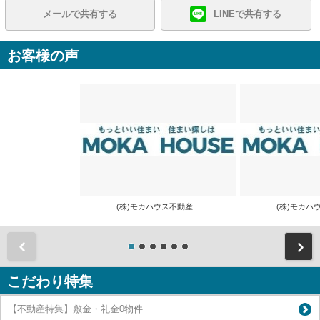
メールで共有する
LINEで共有する
お客様の声
(株)モカハウス不動産
(株)モカ
前
こだわり特集
【不動産特集】敷金・礼金0物件