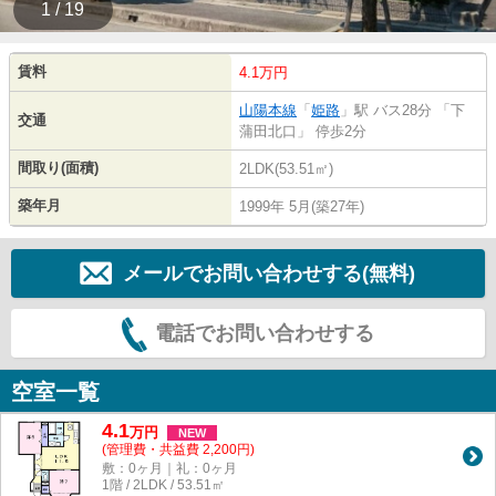
1 / 19
賃料
4.1万円
山陽本線
「
姫路
」駅 バス28分 「下
交通
蒲田北口」 停歩2分
間取り(面積)
2LDK(53.51㎡)
築年月
1999年 5月(築27年)
メールでお問い合わせする(無料)
電話でお問い合わせする
空室一覧
4.1
万
円
NEW
(管理費・共益費 2,200円)
敷：0ヶ月｜礼：0ヶ月
1階 / 2LDK / 53.51㎡